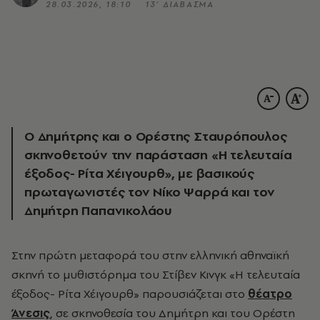
28.03.2026, 18:10
13’ ΔΙΑΒΑΣΜΑ
Ο Δημήτρης και o Ορέστης Σταυρόπουλος
σκηνοθετούν την παράσταση «Η τελευταία
έξοδος- Ρίτα Χέιγουρθ», με βασικούς
πρωταγωνιστές τον Νίκο Ψαρρά και τον
Δημήτρη Παπανικολάου
Στην πρώτη μεταφορά του στην ελληνική αθηναïκή
σκηνή το μυθιστόρημα του Στίβεν Κινγκ
«Η τελευταία
έξοδος- Ρίτα Χέιγουρθ» παρουσιάζεται στο
θέατρο
Άνεσις
, σε σκηνοθεσία του Δημήτρη και του Ορέστη