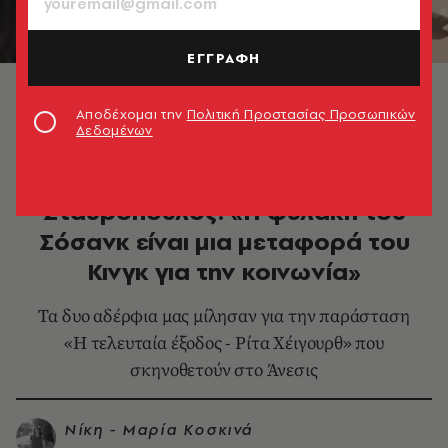
ΕΓΓΡΑΦΗ
© Πάτροκλος Σκαφίδας
Αποδέχομαι την
Πολιτική Προστασίας Προσωπικών
Δεδομένων
ΘΕΑΤΡΟ - ΟΠΕΡΑ
Δημήτρης και Ορέστης
Σταυρόπουλος: «Η φυλακή του
Σόσανκ είναι μια μεταφορά του
Κινγκ για την κοινωνία»
Τα δυο αδέρφια μας μίλησαν για την παράσταση
«Η τελευταία έξοδος - Ρίτα Χέιγουρθ» που
σκηνοθετούν στο Άνεσις
Νίκη - Μαρία Κοσκινά