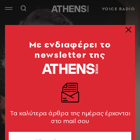
VOICE RADIO
Mε ενδιαφέρει το
newsletter της
Tα καλύτερα άρθρα της ημέρας έρχονται
στο mail σου