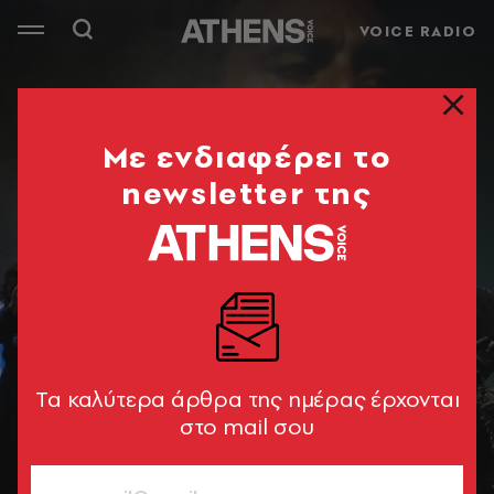
VOICE RADIO
Mε ενδιαφέρει το
newsletter της
Tα καλύτερα άρθρα της ημέρας έρχονται
στο mail σου