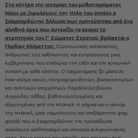
Στο κέντρο της ιστορίας του μυθιστορήματος
Ήλιος με Ξιφολόγχες
, τον τίτλο του οποίου ο
Σκαμπαρδώνης δήλωσε πως εμπνεύστηκε από ένα
αληθινό έργο που συνεχίζει να κοσμεί το
στρατηγείο του Γ’ Σώματος Στρατού, βρίσκεται ο
Γόρδιος Κλήμεντος.
Στρατιωτικός κατάσκοπος,
άνθρωπος του καθήκοντος και εκπρόσωπος μιας
κυβέρνησης που επιδιώκει την τάξη και την κοινωνική
συνοχή με κάθε κόστος. Ο ταγματάρχης ζει μέσα σε
έναν κόσμο σκιών, πληροφοριοδοτών, βασανιστηρίων
και πολιτικών ισορροπιών. Παράλληλα βιώνει
ιλιγγιώδες πάθος, βαθιά ερωτευμένος και
εξαρτημένος από την Ντάνιελ. Η σάρκα και η αλούρ
της Ντάνιελ, μιας πάμπλουτης και ανεξάρτητης φαμ
φατάλ που ο Σκαμπαρδώνης της προσέδωσε
αχαλίνωτο αισθησιασμό και στοιχεία χολιγουντιανής
σταρ, όπως εκείνες που έπαιζαν στο πανί του σινέ