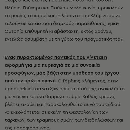
Ηλύσια, Γούναρη και Παύλου Μελά γωνία, προκαλούν
το μυαλό, το κορμί και τη λίμπιντο του Κλήμεντου να
τελούν σε κατάσταση διαρκούς παραίσθησης, «μιαν
Ουτοπία επιθυμητή κι αβάσταχτη, εκτός χρόνου,
εντελώς ασύμβατη με τη γύρω του πραγματικότητα».
Ένας πυρακτωμένος ποντικός που γίνεται η
αφορμή για μια πυρκαγιά σε μια συνοικία
προσφύγων, μάς βάζει στην υπόθεση του έργου
από την πρώτη σκηνή
. Ο Γόρδιος Κλήμεντος, στην
προσπάθειά του να εξιχνιάσει τα αίτιά της, ανακαλύπτει
μια γιάφκα και ένα θαμμένο πτώμα. Καθώς ερευνά,
βλέπει, ακούει και παρακολουθεί το αυγό του φιδιού
να εκκολάπτεται σε εκείνη τη Θεσσαλονίκη των
ταραχών, των τραμπουκισμών, των διαδηλώσεων και
της παραφροσύνης.