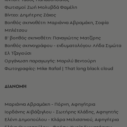
Φωτισμοί: Ζωή Μολυβδά Φαμέλη
Βίντεο: Δημήτρης Ζάχος
Βοηθός σκηνοθέτη: Μαριάννα Αβραμάκη, Σοφία
Μπλέτσου
Β' βοηθός σκηνοθέτη: Παναγιώτης Ματζίρης
Βοηθός σκηνογράφου - ενδυματολόγου: Λήδα Σιμώτα
Ελ Τζαγιούσι
Οργάνωση παραγωγής: Μαριλύ Βεντούρη
Φωτογραφίες: Mike Rafail | That long black cloud
ΔΙΑΝΟΜΉ
Μαριάννα Αβραμάκη - Πόρνη, Αφηγήτρια
Ιορδάνης Αϊβάζογλου - Σωτήρης Κλάδης, Αφηγητής
Ελένη Δημοπούλου - Κλάρα Μελισσηνού, Αφηγήτρια
Ελένη Θυμιοπούλου - Φρόσυ, Κυρία Σωματάρχου,