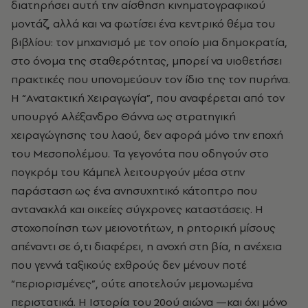
διατηρήσει αυτή την αίσθηση κινηματογραφικού
μοντάζ, αλλά και να φωτίσει ένα κεντρικό θέμα του
βιβλίου: τον μηχανισμό με τον οποίο μια δημοκρατία,
στο όνομα της σταθερότητας, μπορεί να υιοθετήσει
πρακτικές που υπονομεύουν τον ίδιο της τον πυρήνα.
Η “Ανατακτική Χειραγωγία”, που αναφέρεται από τον
υπουργό Αλέξανδρο Θάννα ως στρατηγική
χειραγώγησης του λαού, δεν αφορά μόνο την εποχή
του Μεσοπολέμου. Τα γεγονότα που οδηγούν στο
πογκρόμ του Κάμπελ λειτουργούν μέσα στην
παράσταση ως ένα ανησυχητικό κάτοπτρο που
αντανακλά και οικείες σύγχρονες καταστάσεις. Η
στοχοποίηση των μειονοτήτων, η ρητορική μίσους
απέναντι σε ό,τι διαφέρει, η ανοχή στη βία, η ανέχεια
που γεννά ταξικούς εχθρούς δεν μένουν ποτέ
“περιορισμένες”, ούτε αποτελούν μεμονωμένα
περιστατικά. Η Ιστορία του 20ού αιώνα —και όχι μόνο