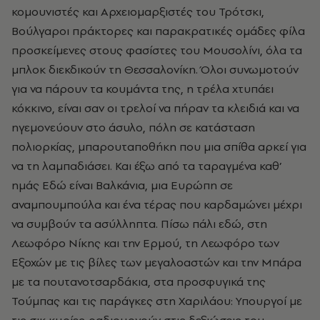
κομουνιστές και Αρχειομαρξιστές του Τρότσκι,
Βούλγαροι πράκτορες και παρακρατικές ομάδες φίλα
προσκείμενες στους φασίστες του Μουσολίνι, όλα τα
μπλοκ διεκδικούν τη Θεσσαλονίκη. Όλοι συνωμοτούν
για να πάρουν τα κουμάντα της, η τρέλα χτυπάει
κόκκινο, είναι σαν οι τρελοί να πήραν τα κλειδιά και να
ηγεμονεύουν στο άσυλο, πόλη σε κατάσταση
πολιορκίας, μπαρουταποθήκη που μια σπίθα αρκεί για
να τη λαμπαδιάσει. Και έξω από τα ταραγμένα καθ’
ημάς Εδώ είναι Βαλκάνια, μια Ευρώπη σε
αναμπουμπούλα και ένα τέρας που καρδαμώνει μέχρι
να συμβούν τα ασύλληπτα. Πίσω πάλι εδώ, στη
Λεωφόρο Νίκης και την Ερμού, τη Λεωφόρο των
Εξοχών με τις βίλες των μεγαλοαστών και την Μπάρα
με τα πουτανοτσαρδάκια, στα προσφυγικά της
Τούμπας και τις παράγκες στη Χαριλάου: Υπουργοί με
τις σικ κυρίες ραδιουργούν στις δεξιώσεις του