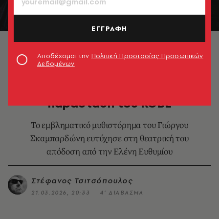
ΕΓΓΡΑΦΗ
© Mike Rafail | That long black cloud
Αποδέχομαι την
Πολιτική Προστασίας Προσωπικών
Δεδομένων
ΘΕΑΤΡΟ - ΟΠΕΡΑ
Ήλιος με Ξιφολόγχες: Είδαμε την
παράσταση του ΚΘΒΕ
Το εμβληματικό μυθιστόρημα του Γιώργου
Σκαμπαρδώνη ευτύχησε στη θεατρική του
απόδοση από την Ελένη Ευθυμίου
Στέφανος Τσιτσόπουλος
21.03.2026, 20:33
4’ ΔΙΑΒΑΣΜΑ