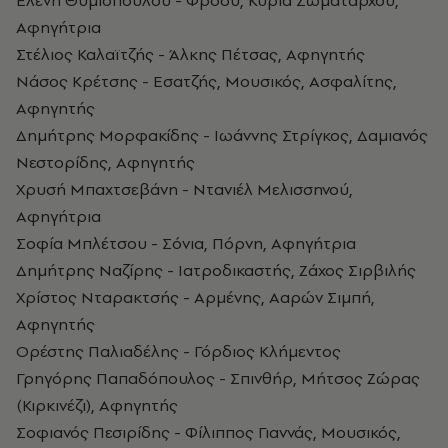
Αφηγήτρια
Στέλιος Καλαϊτζής - Άλκης Πέτσας, Αφηγητής
Νάσος Κρέτσης - Εσατζής, Μουσικός, Ασφαλίτης,
Αφηγητής
Δημήτρης Μορφακίδης - Ιωάννης Στρίγκος, Δαμιανός
Νεστορίδης, Αφηγητής
Χρυσή Μπαχτσεβάνη - Ντανιέλ Μελισσηνού,
Αφηγήτρια
Σοφία Μπλέτσου - Σόνια, Πόρνη, Αφηγήτρια
Δημήτρης Ναζίρης - Ιατροδικαστής, Ζάχος Σιρβιλής
Χρίστος Νταρακτσής - Αρμένης, Ααρών Σιμπή,
Αφηγητής
Ορέστης Παλιαδέλης - Γόρδιος Κλήμεντος
Γρηγόρης Παπαδόπουλος - Σπινθήρ, Μήτσος Ζώρας
(Κιρκινέζι), Αφηγητής
Σοφιανός Πεσιρίδης - Φίλιππος Γιαννάς, Μουσικός,