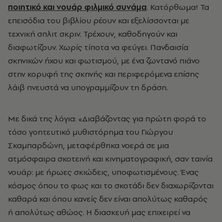
ποιητικό και νουάρ φιλμικό συνάμα
. Κατόρθωμα! Τα
επεισόδια του βιβλίου ρέουν και εξελίσσονται με
τεχνική σπλιτ σκριν. Τρέχουν, καθοδηγούν και
διαφωτίζουν. Χωρίς τίποτα να φεύγει. Πανδαισία
σκηνικών ήχου και φωτισμού, με ένα ζωντανό πιάνο
στην κορυφή της σκηνής και περιφερόμενα επίσης
λάιβ πνευστά να υπογραμμίζουν τη δράση.
Με δικά της λόγια: «Διαβάζοντας για πρώτη φορά το
τόσο γοητευτικό μυθιστόρημα του Γιώργου
Σκαμπαρδώνη, μεταφέρθηκα νοερά σε μια
ατμόσφαιρα σκοτεινή και κινηματογραφική, σαν ταινία
νουάρ: με ήρωες σκιώδεις, υποφωτισμένους. Ένας
κόσμος όπου το φως και το σκοτάδι δεν διαχωρίζονται
καθαρά και όπου κανείς δεν είναι απολύτως καθαρός
ή απολύτως αθώος. Η διασκευή μας επιχειρεί να