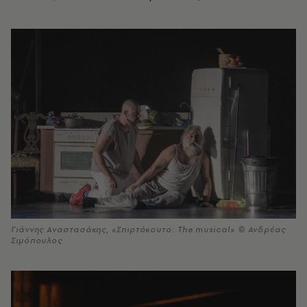
Γιάννης Αναστασάκης, «Σπιρτόκουτο: The musical» © Ανδρέας
Σιμόπουλος