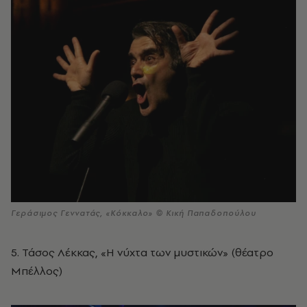
Γεράσιμος Γεννατάς, «Κόκκαλο» © Κική Παπαδοπούλου
5. Τάσος Λέκκας, «Η νύχτα των μυστικών» (θέατρο
Μπέλλος)