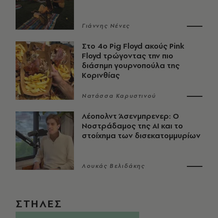
Γιάννης Νένες
Στο 4ο Pig Floyd ακούς Pink
Floyd τρώγοντας την πιο
διάσημη γουρνοπούλα της
Κορινθίας
Νατάσσα Καρυστινού
Λέοπολντ Άσενμπρενερ: Ο
Νοστράδαμος της AI και το
στοίχημα των δισεκατομμυρίων
Λουκάς Βελιδάκης
ΣΤΗΛΕΣ