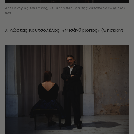
Αλέξανδρος Μυλωνάς, «Η άλλη πλευρά της καταιγίδας» © Alex
Kat
7. Κώστας Κουτσολέλος, «Μισάνθρωπος» (Θησείον)