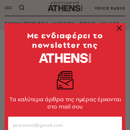
VOICE RADIO
ΚΙΝΗΜΑΤΟΓΡΑΦΟΣ
ΜΟΥΣΙΚΗ
ΒΙΒΛΙΟ
ΘΕΑΤΡΟ - Ο
Mε ενδιαφέρει το
newsletter της
ΘΕΑΤΡΟ - ΟΠΕΡΑ
Ποια ήταν η καλύτερη ανδρική
ερμηνεία στο θέατρο το 2022;
Οι αναγνώστες μας, όπως και τις προηγούμενες
χρονιές, επέλεξαν σύμφωνα με τα δικά τους κριτήρια.
Δείτε το αποτέλεσμα.
Tα καλύτερα άρθρα της ημέρας έρχονται
στο mail σου
A.V. Team
16.02.2023, 17:39
1’ ΔΙΑΒΑΣΜΑ