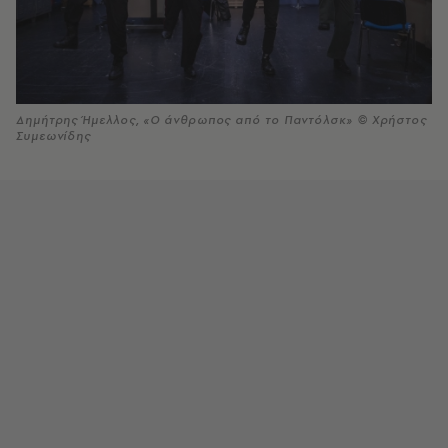
Δημήτρης Ήμελλος, «Ο άνθρωπος από το Παντόλσκ» © Xρήστος
Συμεωνίδης