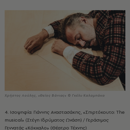
Χρήστος Λούλης, «Θείος Βάνιας» © Γκέλυ Καλαμπάκα
4. Ισοψηφία: Γιάννης Αναστασάκης, «Σπιρτόκουτο: The
musical» (Στέγη Ιδρύματος Ωνάση) / Γεράσιμος
Γεννατάς «Κόκκαλο» (Θέατρο Τέχνης)