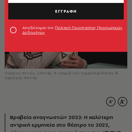
ΕΓΓΡΑΦΗ
Αποδέχομαι την
Πολιτική Προστασίας Προσωπικών
Δεδομένων
Γιώργος Νινιός, «Τσιτάχ. Η ερημιά του τερματοφύλακα» ©
Δημήτρης Βαττής
Βραβεία αναγνωστών 2022: Η καλύτερη
αντρική ερμηνεία στο θέατρο το 2022,