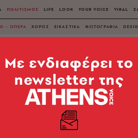
Α
ΠΟΛΙΤΙΣΜΟΣ
LIFE
LOOK
YOUR VOICE
VIRAL
Ζ
Ο - ΟΠΕΡΑ
ΧΟΡΟΣ
ΕΙΚΑΣΤΙΚΑ
ΦΩΤΟΓΡΑΦΙΑ
DESI
Mε ενδιαφέρει το
newsletter της
της: Ο Άρης Μπινι
 Επίδαυρο
ι ερμηνευτής μας μίλησε για την προσέγγισή του σ