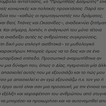
 σύμβολο αντίστασης,
«ο “Προμηθέας Δεσμώτης” είνα
είς κοινωνικές και πολιτικές προεκτάσεις. Παρά τον
δύα του –καθώς οι πρωταγωνιστές του δράματος,
ίναι θεοί, Τιτάνες και Ωκεανίδες–, αναδεικνύει ζητήμα
 Και σήμερα, λοιπόν, η ανάγνωσή του μόνο τέτοια
 να αναδείξει αυτές τις ανθρώπινες συγκρούσεις,
η δική μου επιλογή αισθητικά– το μυθολογικό
αρακτήρων. Μπορείς όμως να το δεις και σε ένα
υπαρξιακό επίπεδο. Προσωπικά αναρωτήθηκα αν
υ μια δύναμη που, όπως ο Δίας, ηγεμονεύει μία άλλ
απασχολεί αυτός που με εξουσιάζει και το πώς μου
σο με απασχολεί κι αν εγώ εξουσιάζω π.χ. τον γιο ή
 έργο αυτό είναι σαν μια προσευχή, με την έννοια το
α εξέλιξη και χειραφέτηση του ανθρώπου από στυγν
 να μπορέσει να προχωρήσει και να αυτονομηθεί απ