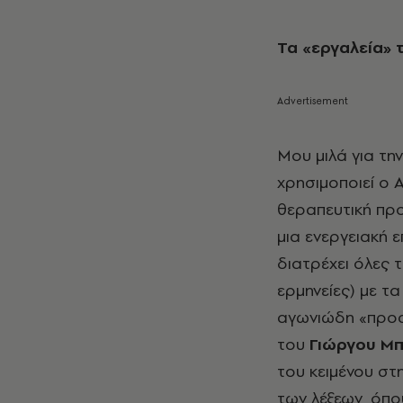
Τα «εργαλεία» 
Μου μιλά για τη
χρησιμοποιεί ο 
θεραπευτική πρ
μια ενεργειακή 
διατρέχει όλες τ
ερμηνείες) με τ
αγωνιώδη «προσ
του
Γιώργου Μ
του κειμένου στ
των λέξεων, όπο