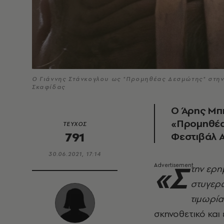
Ο Γιάννης Στάνκογλου ως "Προμηθέας Δεσμώτης" στη
Σκαφίδας
Ο Άρης Μπι
«Προμηθέα
ΤΕΥΧΟΣ
791
Φεστιβάλ 
30.06.2021, 17:14
«Σ
την ερη
στυγερ
τιμωρία
σκηνοθετικό και