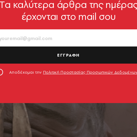
Tα καλύτερα άρθρα της ημέρα
έρχονται στο mail σου
ΕΓΓΡΑΦΗ
Αποδέχομαι την
Πολιτική Προστασίας Προσωπικών Δεδομένω