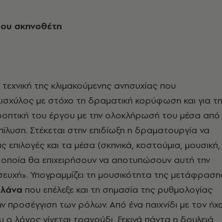
του σκηνοθέτη
ν τεχνική της κλιμακούμενης ανησυχίας που
Αισχύλος με στόχο τη δραματική κορύφωση και για τ
οοπτική του έργου με την ολοκλήρωσή του μέσα από
επίλυση. Στέκεται στην επιδίωξη η δραματουργία να
ις επιλογές και τα μέσα (σκηνικά, κοστούμια, μουσική,
α οποία θα επιχειρήσουν να αποτυπώσουν αυτή την
ευχή». Υπογραμμίζει τη μουσικότητα της μετάφραση
πλάνα
που επέλεξε και τη σημασία της ρυθμολογίας
ην προσέγγιση των ρόλων.
Από ένα παιχνίδι με τον ήχ
υ ο λόγος γίνεται τραγούδι, ξεκινά πάντα η δουλειά