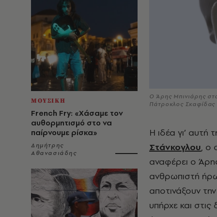
Ο Άρης Μπινιάρης στ
ΜΟΥΣΙΚΗ
Πάτροκλος Σκαφίδας
French Fry: «Χάσαμε τον
αυθορμητισμό στο να
Η ιδέα γι’ αυτή
παίρνουμε ρίσκα»
Στάνκογλου
, ο
Δημήτρης
Αθανασιάδης
αναφέρει ο Άρης
ανθρωπιστή ήρω
αποτινάξουν την
υπήρχε και στις