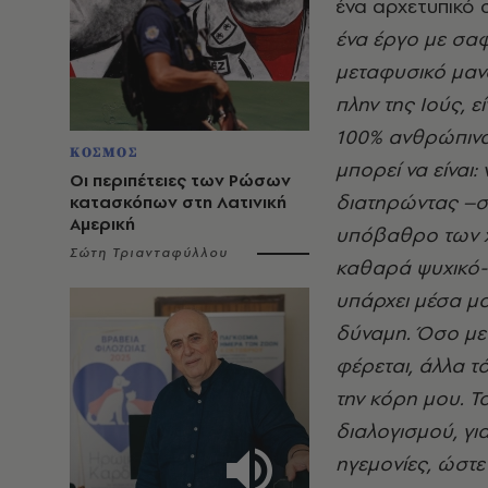
ένα αρχετυπικό
ένα έργο με σαφ
μεταφυσικό μαν
πλην της Ιούς, ε
100% ανθρώπινα.
ΚΟΣΜΟΣ
μπορεί να είναι:
Οι περιπέτειες των Ρώσων
διατηρώντας –στ
κατασκόπων στη Λατινική
Αμερική
υπόβαθρο των χ
Σώτη Τριανταφύλλου
καθαρά ψυχικό-
υπάρχει μέσα μο
δύναμη. Όσο με 
φέρεται, άλλα τό
την κόρη μου. Το
διαλογισμού, γι
ηγεμονίες, ώστε