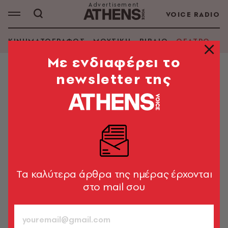
VOICE RADIO
ΚΙΝΗΜΑΤΟΓΡΑΦΟΣ
ΜΟΥΣΙΚΗ
ΒΙΒΛΙΟ
ΘΕΑΤΡΟ - Ο
Mε ενδιαφέρει το
newsletter της
ΘΕΑΤΡΟ - ΟΠΕΡΑ
Tσέχοφ, Ντοστογιέφσκι, Ουίλιαμς
στο Δημοτικό Θέατρο Πειραιά
Γιάννης Χουβαρδάς, Μιχαήλ Μαρμαρινός και Νίκος
Διαμαντής σκηνοθετούν
Tα καλύτερα άρθρα της ημέρας έρχονται
Δημήτρης Μαστρογιαννίτης
634
στο mail σου
ΤΕΥΧΟΣ
08.11.2017, 13:14
1’ ΔΙΑΒΑΣΜΑ