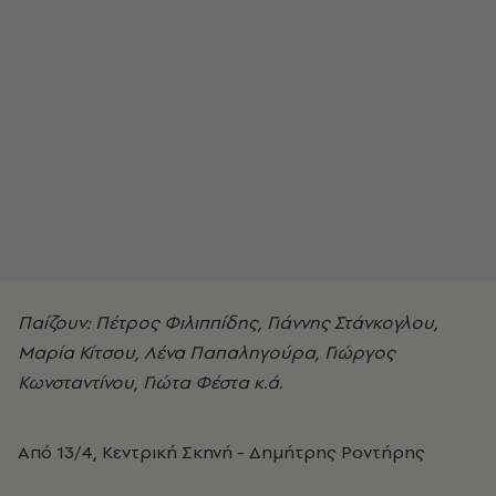
Παίζουν: Πέτρος Φιλιππίδης, Γιάννης Στάνκογλου,
Μαρία Κίτσου, Λένα Παπαληγούρα, Γιώργος
Κωνσταντίνου, Γιώτα Φέστα κ.ά.
Από 13/4, Κεντρική Σκηνή - Δημήτρης Ροντήρης