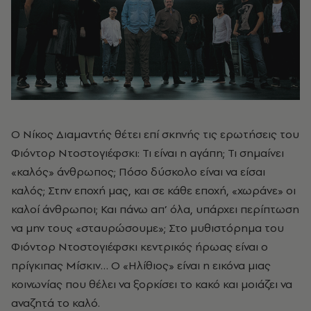
Ο Νίκος Διαμαντής θέτει επί σκηνής τις ερωτήσεις του
Φιόντορ Ντοστογιέφσκι: Τι είναι η αγάπη; Τι σημαίνει
«καλός» άνθρωπος; Πόσο δύσκολο είναι να είσαι
καλός; Στην εποχή μας, και σε κάθε εποχή, «χωράνε» οι
καλοί άνθρωποι; Και πάνω απ’ όλα, υπάρχει περίπτωση
να μην τους «σταυρώσουμε»; Στο μυθιστόρημα του
Φιόντορ Ντοστογιέφσκι κεντρικός ήρωας είναι ο
πρίγκιπας Μίσκιν… Ο «Ηλίθιος» είναι η εικόνα μιας
κοινωνίας που θέλει να ξορκίσει το κακό και μοιάζει να
αναζητά το καλό.