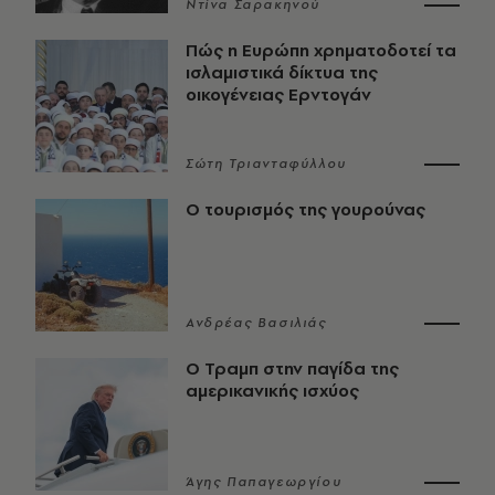
Ντίνα Σαρακηνού
Πώς η Ευρώπη χρηματοδοτεί τα
ισλαμιστικά δίκτυα της
οικογένειας Ερντογάν
Σώτη Τριανταφύλλου
Ο τουρισμός της γουρούνας
Ανδρέας Βασιλιάς
Ο Τραμπ στην παγίδα της
αμερικανικής ισχύος
Άγης Παπαγεωργίου