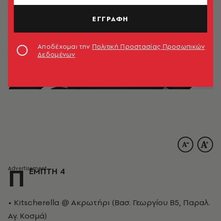
ΕΓΓΡΑΦΗ
Αποδέχομαι την
Πολιτική Προστασίας Προσωπικών
Δεδομένων
Π
ΕΜΠΤΗ 4
• Kitscherella @ Ακρωτήρι (Βασ. Γεωργίου Β5, Παραλ.
Αγ. Κοσμά)