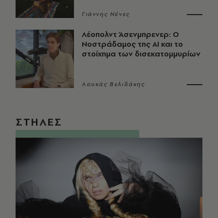
Γιάννης Νένες
Λέοπολντ Άσενμπρενερ: Ο
Νοστράδαμος της AI και το
στοίχημα των δισεκατομμυρίων
Λουκάς Βελιδάκης
ΣΤΗΛΕΣ