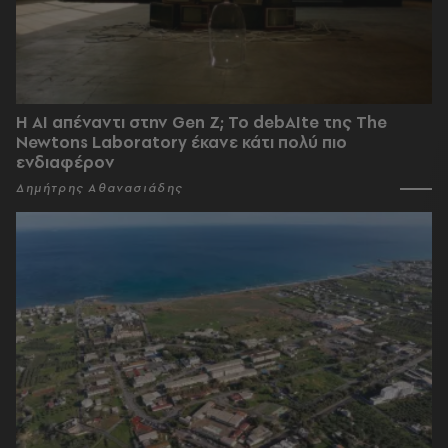
Η AI απέναντι στην Gen Z; Το debAIte της The
Newtons Laboratory έκανε κάτι πολύ πιο
ενδιαφέρον
Δημήτρης Αθανασιάδης