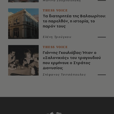
Μανίνα Ζουμπουλάκη
THESS VOICE
Τα διατηρητέα της Βαλαωρίτου:
το παρελθόν, η ιστορία, το
παρόν τους
Ελένη Τρούγκου
THESS VOICE
Γιάννης Γκουλιόβας: Ήταν ο
«Σαλονικιός» του τραγουδιού
που ερμήνευε ο Στράτος
Διονυσίου;
Στέφανος Τσιτσόπουλος