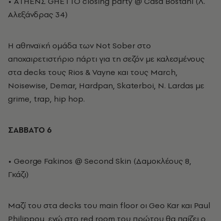
• ATHENΣ GHETTO closing party @ Casa Bostani (Λ.
Αλεξάνδρας 34)
Η αθηναϊκή ομάδα των Not Sober στο
αποχαιρετιστήριο πάρτι για τη σεζόν με καλεσμένους
στα decks τους Rios & Vayne και τους March,
Noisewise, Demar, Hardpan, Skaterboi, N. Lardas με
grime, trap, hip hop.
ΣΑΒΒΑΤΟ 6
• George Fakinos @ Second Skin (Δαμοκλέους 8,
Γκάζι)
Μαζί του στα decks του main floor oι Geo Kar και Paul
Philippou, ενώ στο red room του πρώτου θα παίζει ο