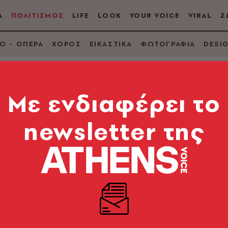
Α
ΠΟΛΙΤΙΣΜΟΣ
LIFE
LOOK
YOUR VOICE
VIRAL
Ζ
Ο - ΟΠΕΡΑ
ΧΟΡΟΣ
ΕΙΚΑΣΤΙΚΑ
ΦΩΤΟΓΡΑΦΙΑ
DESI
Mε ενδιαφέρει το
newsletter της
Ποια είναι η Dara πο
 Βουλγαρία με το
 διοργάνωση