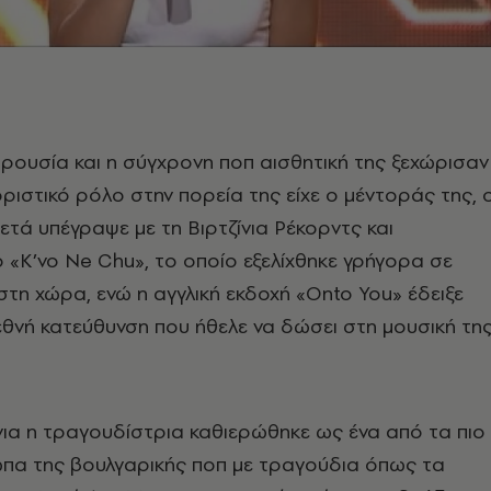
αρουσία και η σύγχρονη ποπ αισθητική της ξεχώρισαν
ριστικό ρόλο στην πορεία της είχε ο μέντοράς της, 
μετά υπέγραψε με τη Βιρτζίνια Ρέκορντς και
«K’vo Ne Chu», το οποίο εξελίχθηκε γρήγορα σε
 στη χώρα, ενώ η αγγλική εκδοχή «Onto You» έδειξε
εθνή κατεύθυνση που ήθελε να δώσει στη μουσική τη
ια η τραγουδίστρια καθιερώθηκε ως ένα από τα πιο
πα της βουλγαρικής ποπ με τραγούδια όπως τα