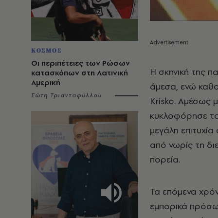
ΚΟΣΜΟΣ
Οι περιπέτειες των Ρώσων
Η σκηνική της π
κατασκόπων στη Λατινική
Αμερική
άμεσα, ενώ καθο
Σώτη Τριανταφύλλου
Krisko. Αμέσως 
κυκλοφόρησε το 
μεγάλη επιτυχία
από νωρίς τη δι
πορεία.
Τα επόμενα χρόν
εμπορικά πρόσω