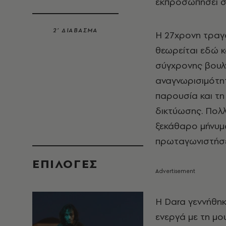
εκπροσωπήσει σ
2’ ΔΙΑΒΑΣΜΑ
Η 27χρονη τραγο
θεωρείται εδώ κ
σύγχρονης βουλγ
αναγνωρισιμότητ
παρουσία και τη
δικτύωσης. Πολλ
ξεκάθαρο μήνυμ
πρωταγωνιστήσε
EΠΙΛΟΓΈΣ
Η Dara γεννήθηκ
ενεργά με τη μ