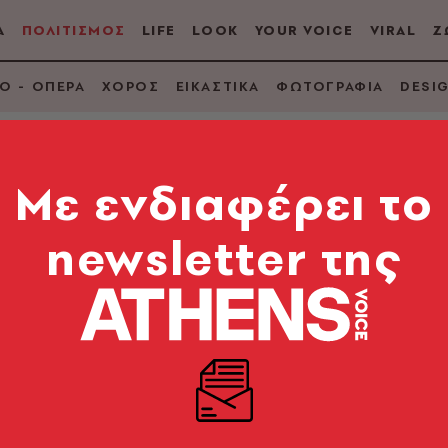
Α
ΠΟΛΙΤΙΣΜΟΣ
LIFE
LOOK
YOUR VOICE
VIRAL
Ζ
Ο - ΟΠΕΡΑ
ΧΟΡΟΣ
ΕΙΚΑΣΤΙΚΑ
ΦΩΤΟΓΡΑΦΙΑ
DESI
Mε ενδιαφέρει το
newsletter της
Ξεκίνησε ο α’ ημιτελι
στηκε τέταρτος