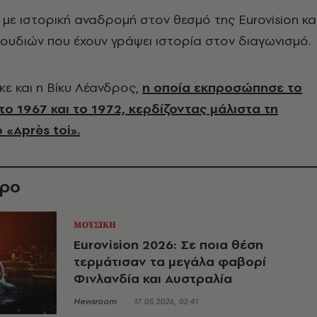
 με ιστορική αναδρομή στον θεσμό της Eurovision κα
ουδιών που έχουν γράψει ιστορία στον διαγωνισμό.
κε και η Βίκυ Λέανδρος,
η οποία εκπροσώπησε το
ο 1967 και το 1972, κερδίζοντας μάλιστα τη
 «Après toi».
θρο
ΜΟΥΣΙΚΗ
Eurovision 2026: Σε ποια θέση
τερμάτισαν τα μεγάλα φαβορί
Φινλανδία και Αυστραλία
Newsroom
17.05.2026, 02:41