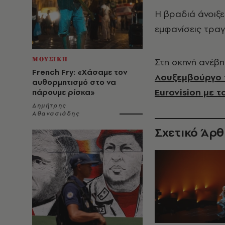
Η βραδιά άνοιξε
εμφανίσεις τραγ
ΜΟΥΣΙΚΗ
Στη σκηνή ανέβη
French Fry: «Χάσαμε τον
Λουξεμβούργο τ
αυθορμητισμό στο να
Eurovision με το
πάρουμε ρίσκα»
Δημήτρης
Αθανασιάδης
Σχετικό Άρ