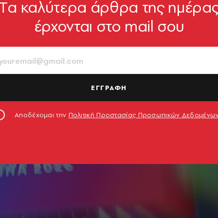
Tα καλύτερα άρθρα της ημέρα
έρχονται στο mail σου
ΕΓΓΡΑΦΗ
Αποδέχομαι την
Πολιτική Προστασίας Προσωπικών Δεδομένω