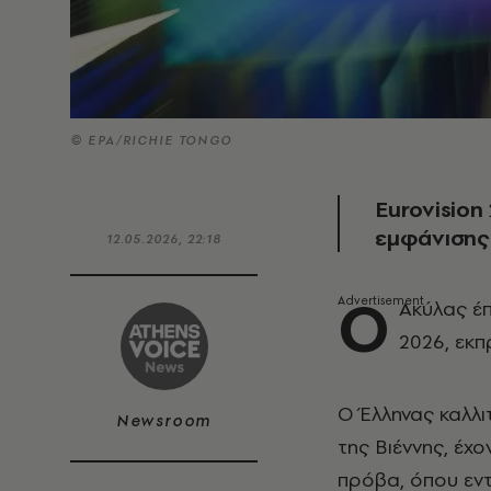
© EPA/RICHIE TONGO
Eurovision
εμφάνισης
12.05.2026, 22:18
Ο
Ακύλας έπ
2026, εκπ
Ο Έλληνας καλλι
Newsroom
της Βιέννης, έχ
πρόβα, όπου εν