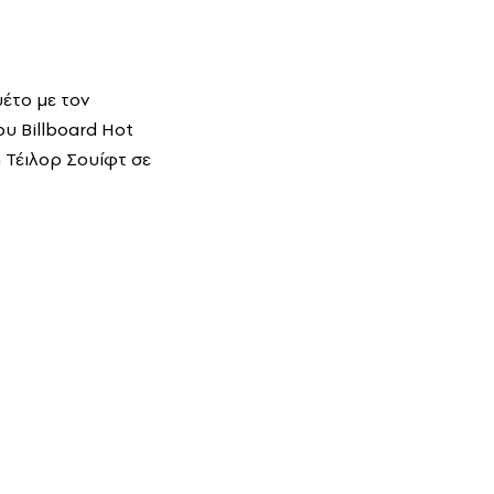
υέτο με τον
ου Billboard Hot
η Τέιλορ Σουίφτ σε