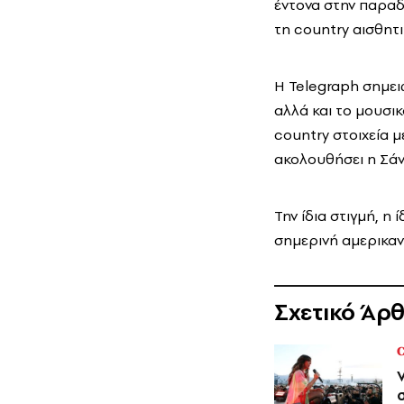
έντονα στην παραδο
τη country αισθητ
Η Telegraph σημειώ
αλλά και το μουσι
country στοιχεία μ
ακολουθήσει η Σάνι
Την ίδια στιγμή, η
σημερινή αμερικαν
Σχετικό Άρ
C