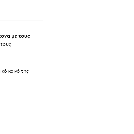
τονα με τους
 τους
κό κοινό της