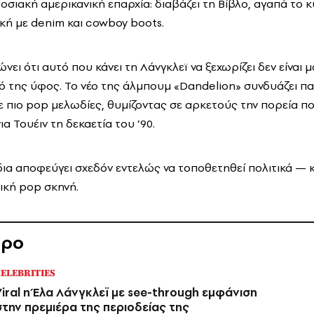
σιακή αμερικανική επαρχία: διαβάζει τη Βίβλο, αγαπά το κυν
ική με denim και cowboy boots.
νει ότι αυτό που κάνει τη Λάνγκλεϊ να ξεχωρίζει δεν είναι μ
κό της ύφος. Το νέο της άλμπουμ «Dandelion» συνδυάζει 
ε πιο pop μελωδίες, θυμίζοντας σε αρκετούς την πορεία πο
α Τουέιν τη δεκαετία του ’90.
 ίδια αποφεύγει σχεδόν εντελώς να τοποθετηθεί πολιτικά — κ
ική pop σκηνή.
θρο
ELEBRITIES
Viral η Έλα Λάνγκλεϊ με see-through εμφάνιση
στην πρεμιέρα της περιοδείας της