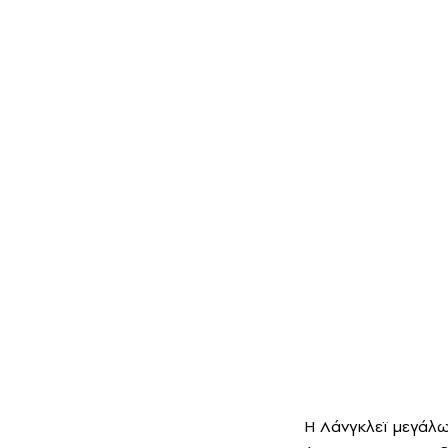
Η Λάνγκλεϊ μεγάλω