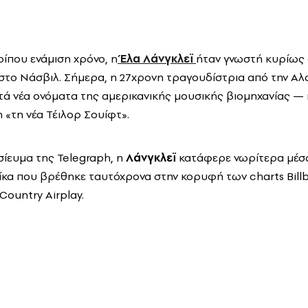
ρίπου ενάμιση χρόνο, η
Έλα Λάνγκλεϊ
ήταν γνωστή κυρίως 
στο Νάσβιλ. Σήμερα, η 27χρονη τραγουδίστρια από την Α
υτά νέα ονόματα της αμερικανικής μουσικής βιομηχανίας — 
 «τη νέα Τέιλορ Σουίφτ».
ίευμα της Telegraph, η
Λάνγκλεϊ
κατάφερε νωρίτερα μέσα
αίκα που βρέθηκε ταυτόχρονα στην κορυφή των charts Billb
Country Airplay.