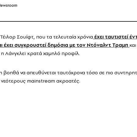
ewsroom
 Τέιλορ Σουίφτ, που τα τελευταία χρόνια
έχει ταυτιστεί έν
ι έχει συγκρουστεί δημόσια με τον Ντόναλντ Τραμπ
και
 η Λάνγκλεϊ κρατά χαμηλό προφίλ.
τη βοηθά να απευθύνεται ταυτόχρονα τόσο σε πιο συντηρητι
ε νεότερους mainstream ακροατές.