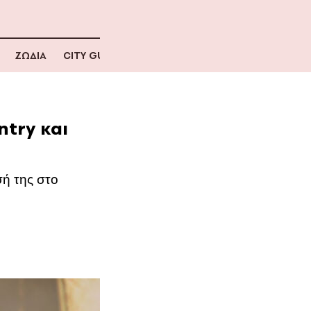
ΖΩΔΙΑ
CITY GUIDE
ntry και
σή της στο