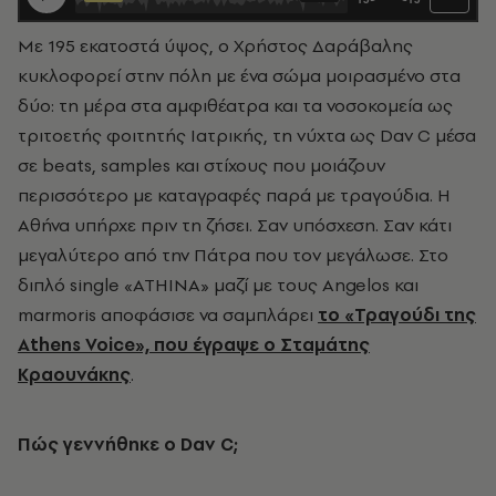
Mε 195 εκατοστά ύψος, ο Χρήστος Δαράβαλης
κυκλοφορεί στην πόλη με ένα σώμα μοιρασμένο στα
δύο: τη μέρα στα αμφιθέατρα και τα νοσοκομεία ως
τριτοετής φοιτητής Ιατρικής, τη νύχτα ως Dav C μέσα
σε beats, samples και στίχους που μοιάζουν
περισσότερο με καταγραφές παρά με τραγούδια. Η
Αθήνα υπήρχε πριν τη ζήσει. Σαν υπόσχεση. Σαν κάτι
μεγαλύτερο από την Πάτρα που τον μεγάλωσε. Στο
διπλό single «ΑΤΗΙΝΑ» μαζί με τους Angelos και
marmoris αποφάσισε να σαμπλάρει
το «Τραγούδι της
Athens Voice», που έγραψε ο Σταμάτης
Κραουνάκης
.
Πώς γεννήθηκε ο
Dav
C
;