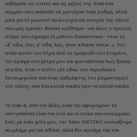
καθόρισε τις νύχτες και τις μέρες της. Είναι ένα
κομμάτι που αναπνέει σε μοντέρνο trap ρυθμό, αλλά
μιλά για τη μουσική κουλτούρα και ιστορία της πόλης
που μας εμπνέει. Βασικό ερέθισμα –και ίσως ο πρώτος
στίχος που έγραψα (ή μάλλον δανείστηκα)– ήταν το
«Σ’ είδα, λέει, σ’ είδα, λέει, στην Athens Voice…». Τον
στίχο αυτόν τον πήρα από το τραγούδι του Σταμάτη,
τον έραψα στα μέτρα μου και φαντάστηκα πως ζούσα
στα 00s, όταν η στήλη «Σε είδα» του περιοδικού
λειτουργούσε σαν ένας καθρέφτης του ρομαντισμού
της πόλης, σαν ένα social media πριν τα social media.
Το Side B, από την άλλη, είναι πιο αφηρημένο: το
instrumental είναι πιο λιτό και οι στίχοι πιο συνειρμικοί.
Εκεί, με έναν φίλο μου, τον Τάσο (GRTZKY) συνεχίζουμε
να μιλάμε για την Αθήνα, αλλά δεν κοιτάμε πια την