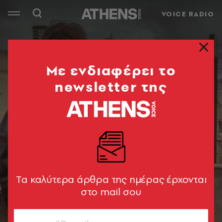
VOICE RADIO
Mε ενδιαφέρει το
newsletter της
Tα καλύτερα άρθρα της ημέρας έρχονται
στο mail σου