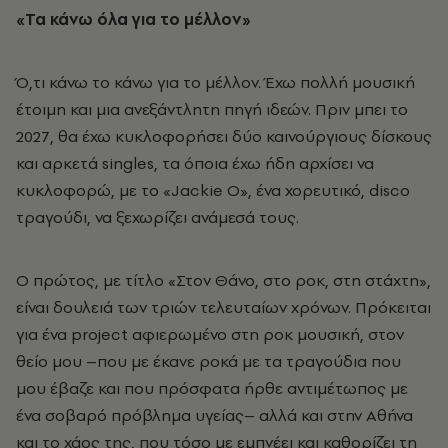
«Τα κάνω όλα για το μέλλον»
Ό,τι κάνω το κάνω για το μέλλον. Έχω πολλή μουσική
έτοιμη και μια ανεξάντλητη πηγή ιδεών. Πριν μπει το
2027, θα έχω κυκλοφορήσει δύο καινούργιους δίσκους
και αρκετά singles, τα όποια έχω ήδη αρχίσει να
κυκλοφορώ, με το «Jackie O», ένα χορευτικό, disco
τραγούδι, να ξεχωρίζει ανάμεσά τους.
Ο πρώτος, με τίτλο «Στον Θάνο, στο ροκ, στη στάχτη»,
είναι δουλειά των τριών τελευταίων χρόνων. Πρόκειται
για ένα project αφιερωμένο στη ροκ μουσική, στον
θείο μου –που με έκανε ροκά με τα τραγούδια που
μου έβαζε και που πρόσφατα ήρθε αντιμέτωπος με
ένα σοβαρό πρόβλημα υγείας– αλλά και στην Αθήνα
και το χάος της, που τόσο με εμπνέει και καθορίζει τη