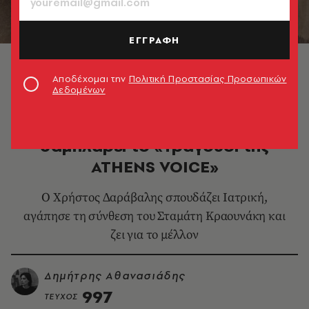
ΕΓΓΡΑΦΗ
© Τάσος Ανέστης
Αποδέχομαι την
Πολιτική Προστασίας Προσωπικών
Δεδομένων
ΜΟΥΣΙΚΗ
Dav C: Μια νέα ραπ φωνή
σαμπλάρει το «Τραγούδι της
ATHENS VOICE»
Ο Χρήστος ∆αράβαλης σπουδάζει Ιατρική,
αγάπησε τη σύνθεση του Σταμάτη Κραουνάκη και
ζει για το μέλλον
Δημήτρης Αθανασιάδης
997
ΤΕΥΧΟΣ