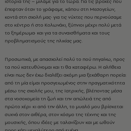
ιστορία της – μιλάμε για το τώρα. Για τις βροχές που
έπεφταν όταν το γράφαμε, κάπου στη Μεσογείων,
κοντά στη σχολή μας· για τις νύχτες που περνούσαμε
στο κέντρο ή στο Κολωνάκι, ξύπνιοι μέχρι πολύ μετά
το ξημέρωμα· και για τα συναισθήματα και τους
προβληματισμούς της ηλικίας μας.
Προσωπικά, με απασχολεί πολύ το πού πηγαίνω, προς
τα πού κατευθύνομαι και τι θα καταφέρω. Η αλήθεια
είναι πως δεν έχω διαλέξει ακόμη μια ξεκάθαρη πορεία:
από τη μία είμαι προσγειωμένος στην πραγματικότητα
μέσω της σχολής μου, της Ιατρικής, βλέποντας μέσα
στα νοσοκομεία τη ζωή και την απώλειά της από
πρώτο χέρι· κι από την άλλη, το μυαλό μου βρίσκεται
συχνά στον αιθέρα, στον κόσμο της τέχνης και της
μουσικής, όπου ιδέες με ταλανίζουν και με ωθούν
προς κάτι μεγαλύτερο από εμένα.