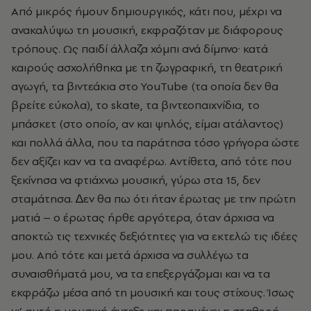
Από μικρός ήμουν δημιουργικός, κάτι που, μέχρι να
ανακαλύψω τη μουσική, εκφραζόταν με διάφορους
τρόπους. Ως παιδί άλλαζα χόμπι ανά δίμηνο· κατά
καιρούς ασχολήθηκα με τη ζωγραφική, τη θεατρική
αγωγή, τα βιντεάκια στο YouTube (τα οποία δεν θα
βρείτε εύκολα), το skate, τα βιντεοπαιχνίδια, το
μπάσκετ (στο οποίο, αν και ψηλός, είμαι ατάλαντος)
και πολλά άλλα, που τα παράτησα τόσο γρήγορα ώστε
δεν αξίζει καν να τα αναφέρω. Αντίθετα, από τότε που
ξεκίνησα να φτιάχνω μουσική, γύρω στα 15, δεν
σταμάτησα. ∆εν θα πω ότι ήταν έρωτας με την πρώτη
ματιά – ο έρωτας ήρθε αργότερα, όταν άρχισα να
αποκτώ τις τεχνικές δεξιότητες για να εκτελώ τις ιδέες
μου. Από τότε και μετά άρχισα να συλλέγω τα
συναισθήματά μου, να τα επεξεργάζομαι και να τα
εκφράζω μέσα από τη μουσική και τους στίχους. Ίσως
γι’ αυτό η μουσική άντεξε και παραμένει η σταθερή