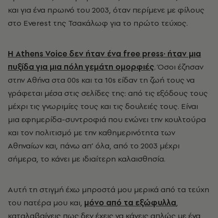
και για ένα πρωινό του 2003, όταν περίμενε με φίλους
στο Everest της Τσακάλωφ για το πρώτο τεύχος.
Η Athens Voice δεν ήταν ένα free press· ήταν μια
πυξίδα για μια πόλη γεμάτη ομορφιές
. Όσοι έζησαν
στην Αθήνα στα 00s και τα 10s είδαν τη ζωή τους να
γράφεται μέσα στις σελίδες της: από τις εξόδους τους
μέχρι τις γνωριμίες τους και τις δουλειές τους. Είναι
μια εφημερίδα-συντροφιά που ενώνει την κουλτούρα
και τον πολιτισμό με την καθημερινότητα των
Αθηναίων και, πάνω απ’ όλα, από το 2003 μέχρι
σήμερα, το κάνει με ιδιαίτερη καλαισθησία.
Αυτή τη στιγμή έχω μπροστά μου μερικά από τα τεύχη
του πατέρα μου και,
μόνο από τα εξώφυλλα
,
καταλαβαίνεις πως δεν έχεις να κάνεις απλώς με ένα