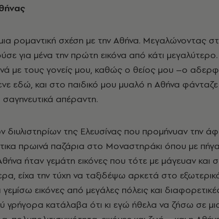
Αθήνας
 μια ρομαντική σχέση με την Αθήνα. Μεγαλώνοντας στ
ύσε για μένα την πρώτη εικόνα από κάτι μεγαλύτερο.
ά με τους γονείς μου, καθώς ο θείος μου –ο αδερ
νε εδώ, και στο παιδικό μου μυαλό η Αθήνα φάνταζε
 σαγηνευτικά απέραντη.
 διυλιστηρίων της Ελευσίνας που προμήνυαν την άφι
άτικα πρωινά παζάρια στο Μοναστηράκι όπου με πήγα
Αθήνα ήταν γεμάτη εικόνες που τότε με μάγευαν και 
ερα, είχα την τύχη να ταξιδέψω αρκετά στο εξωτερικ
α γεμίσω εικόνες από μεγάλες πόλεις και διαφορετικέ
ύ γρήγορα κατάλαβα ότι κι εγώ ήθελα να ζήσω σε μι