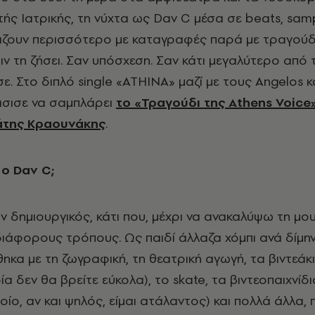
τής Ιατρικής, τη νύχτα ως Dav C μέσα σε beats, samp
άζουν περισσότερο με καταγραφές παρά με τραγούδ
ιν τη ζήσει. Σαν υπόσχεση. Σαν κάτι μεγαλύτερο από
. Στο διπλό single «ΑΤΗΙΝΑ» μαζί με τους Angelos κ
σισε να σαμπλάρει
το «Τραγούδι της Athens Voice»
άτης Κραουνάκης
.
 ο
Dav
C
;
ν δημιουργικός, κάτι που, μέχρι να ανακαλύψω τη μου
ιάφορους τρόπους. Ως παιδί άλλαζα χόμπι ανά δίμην
ηκα με τη ζωγραφική, τη θεατρική αγωγή, τα βιντεάκ
α δεν θα βρείτε εύκολα), το skate, τα βιντεοπαιχνίδι
ίο, αν και ψηλός, είμαι ατάλαντος) και πολλά άλλα, 