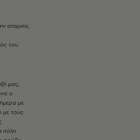
ην επαρχία,
φός του
ξή μας,
ινε ο
σήμερα με
ό με τους
ς
α πόλη