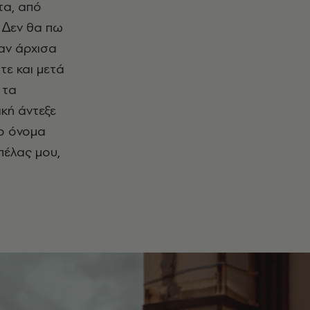
τα, από
. ∆εν θα πω
αν άρχισα
τε και μετά
 τα
ική άντεξε
Το όνομα
πέλας μου,