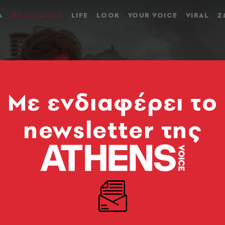
Α
ΠΟΛΙΤΙΣΜΟΣ
LIFE
LOOK
YOUR VOICE
VIRAL
Ζ
Mε ενδιαφέρει το
newsletter της