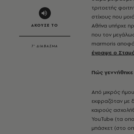
τριτοετής φοιτη
στίχους που μοι
Αθήνα υπήρχε πρ
ΑΚΟΥΣΕ ΤΟ
που τον μεγάλωσε
marmoris αποφά
7’ ΔΙΑΒΑΣΜΑ
έγραψε ο Σταμ
Πώς γεννήθηκε
Από μικρός ήμου
εκφραζόταν με δ
καιρούς ασχολήθ
YouTube (τα οποί
μπάσκετ (στο οπο