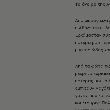
Το όνειρο της 
Από μικρός είχα
η Αθήνα αποτελο
Ερχόμασταν συχν
πατέρα μου– έμε
μυστηριώδης και
Από τα φώτα των
μέχρι τα κυριακ
πατέρας μου, η 
εμπνέουν. Αργότ
γονείς μου και ν
κουλτούρες. Πολ