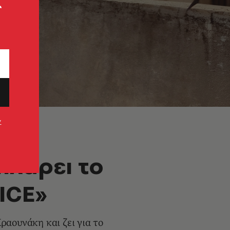
ς
ν
πλάρει το
ICE»
αουνάκη και ζει για το