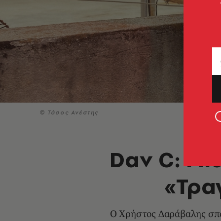
© Τάσος Ανέστης
Dav C: Μι
«Τρα
Ο Χρήστος ∆αράβαλης σπου