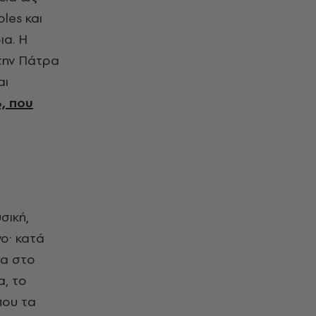
les και
ια. Η
 την Πάτρα
αι
, που
σική,
ο· κατά
ια στο
α, το
που τα