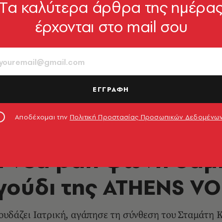
Tα καλύτερα άρθρα της ημέρα
έρχονται στο mail σου
ΕΓΓΡΑΦΗ
Αποδέχομαι την
Πολιτική Προστασίας Προσωπικών Δεδομένω
ΜΟΥΣΙΚΗ
α νέα ραπ φωνή σαμ
γούδι της ATHENS VO
δάζει Ιατρική, αγάπησε τη σύνθεση του Σταμάτη Κρ