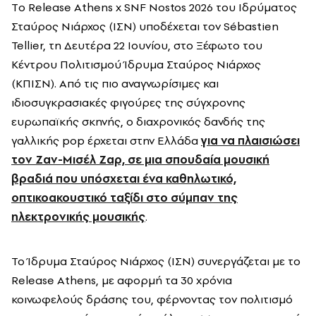
Tο Release Athens x SNF Nostos 2026 του Ιδρύματος
Σταύρος Νιάρχος (ΙΣΝ) υποδέχεται τον Sébastien
Tellier, τη Δευτέρα 22 Ιουνίου, στο Ξέφωτο του
Κέντρου Πολιτισμού Ίδρυμα Σταύρος Νιάρχος
(ΚΠΙΣΝ). Από τις πιο αναγνωρίσιμες και
ιδιοσυγκρασιακές φιγούρες της σύγχρονης
ευρωπαϊκής σκηνής, ο διαχρονικός δανδής της
γαλλικής pop έρχεται στην Ελλάδα
για να πλαισιώσει
τον Ζαν-Μισέλ Ζαρ, σε μια σπουδαία μουσική
βραδιά που υπόσχεται ένα καθηλωτικό,
οπτικοακουστικό ταξίδι στο σύμπαν της
ηλεκτρονικής μουσικής
.
Το Ίδρυμα Σταύρος Νιάρχος (ΙΣΝ) συνεργάζεται με το
Release Athens, με αφορμή τα 30 χρόνια
κοινωφελούς δράσης του, φέρνοντας τον πολιτισμό