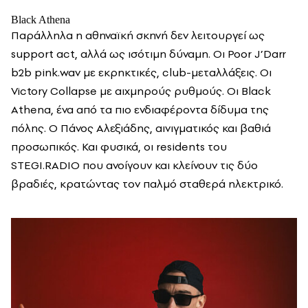
Black Athena
Παράλληλα η αθηναϊκή σκηνή δεν λειτουργεί ως
support act, αλλά ως ισότιμη δύναμη. Οι Poor J’Darr
b2b pink.wav με εκρηκτικές, club-μεταλλάξεις. Οι
Victory Collapse με αιχμηρούς ρυθμούς. Οι Black
Athena, ένα από τα πιο ενδιαφέροντα δίδυμα της
πόλης. Ο Πάνος Αλεξιάδης, αινιγματικός και βαθιά
προσωπικός. Και φυσικά, οι residents του
STEGI.RADIO που ανοίγουν και κλείνουν τις δύο
βραδιές, κρατώντας τον παλμό σταθερά ηλεκτρικό.