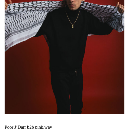
Poor J’Darr b2b pink.wav