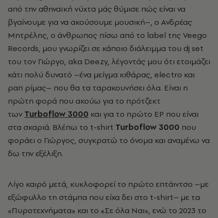
από την αθηναϊκή νύχτα μάς θύμισε πώς είναι να
βγαίνουμε για να ακούσουμε μουσική–, ο Ανδρέας
Μητρέλης, ο άνθρωπος πίσω από τo label της Veego
Records, μου γνωρίζει σε κάποιο διάλειμμα του dj set
του τον Γιώργο, aka Deezy, λέγοντάς μου ότι ετοιμάζει
κάτι πολύ δυνατό –ένα μείγμα κιθάρας, electro και
ραπ ρίμας– που θα τα ταρακουνήσει όλα. Είναι η
πρώτη φορά που ακούω για το πρότζεκτ
των
Turboflow 3000
και για το πρώτο EP που είναι
στα σκαριά. Βλέπω το t-shirt
Turboflow 3000
που
φοράει ο Γιώργος, συγκρατώ το όνομα και αναμένω να
δω την εξέλιξη.
Λίγο καιρό μετά, κυκλοφορεί το πρώτο επτάιντσο –με
εξώφυλλο τη στάμπα που είχα δει στο t-shirt– με τα
«Πυροτεχνήματα» και το «Σε όλα Ναι», ενώ το 2023 το