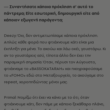
― Συναντήσατε κάποια πρόκληση σ’ αυτό το
πάντρεμα; Είτε εσωτερική, δημιουργική είτε από
κάποιον εξωγενή παράγοντα;
Deezy: Όχι, δεν αντιμετωπίσαμε κάποια πρόκληση.
Απλώς κάθε φορά που φτιάχνουμε κάτι είναι μια
έκπληξη για μένα. Το ακούω και λέω οκέι, γουστάρω. Κι
αν το γουστάρεις εσύ, τίποτα άλλο δεν έχει την
παραμικρή σημασία. Όταν, πέρυσι τον Αύγουστο,
φτιάχναμε το «ΒASSOKATARAH» και ηχογραφούσαμε
το «FOMO» εδώ στο Μεταξουργείο, το ακούγαμε στο
repeat, χοροπηδώντας μόνοι μας.
Primal: Νομίζω ότι έχει να κάνει με το ότι, όταν
φτιάχνουμε κάτι, δεν πάμε με κάποιο ξεκάθαρο πλάνο,