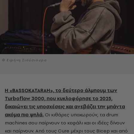
© Ειρήνη Σιούσιουρα
Η «ΒASSOKATARAH», το δεύτερο άλμπουμ των
Turboflow 3000, που κυκλοφόρησε το 2025,
δικαιώνει τις υποσχέσεις και ανεβάζει την μπάντα
ακόμα πιο ψηλά.
Οι κιθάρες υποχωρούν, τα drum
machines σου παίρνουν το κεφάλι και οι ιδέες δίνουν
και παίρνουν. Από τους Cure μέχρι τους Bicep και από