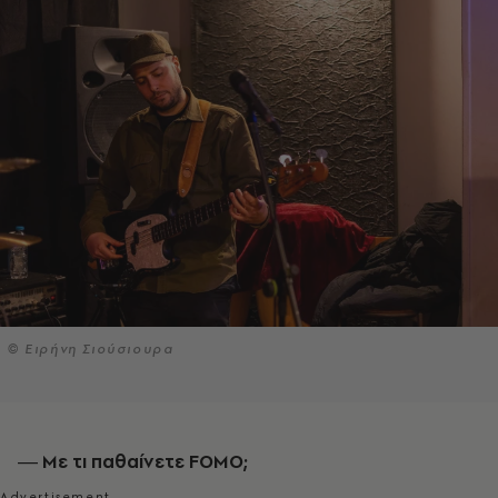
© Ειρήνη Σιούσιουρα
― Με τι παθαίνετε FOMO;