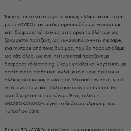
Ίσως γι’ αυτό να ακούγεται κάπως αλλιώτικο σε σχέση
με το «ΟΥΦΟ», αν και δεν προσπαθήσαμε να κάνουμε
κάτι διαφορετικό. Απλώς στην αρχή το βλέπαμε ως
ξεχωριστό πρότζεκτ, ως «BASSOKATARAH» mixtape,
ένα mixtape από τους δυο μας, που θα παρουσιάζαμε
ως κάτι άλλο, ως ένα instrumental πρότζεκτ με
διαφορετικό branding. Είχαμε φτιάξει και λογότυπο, με
death metal αισθητική. Αλλά μετά είπαμε ότι έτσι κι
αλλιώς οι δυο μας είμαστε σε όλα από την αρχή, γιατί
να ξεκινήσουμε κάτι άλλο που στον πυρήνα του θα
είναι ίδιο μ’ αυτό που κάναμε; Έτσι, τελικά η
«BASSOKATARAH» έγινε το δεύτερο άλμπουμ των
Turboflow 3000.
Primal: TO «ΟΥΦΟ» ήταν ένας πρωτοποριακός δίσκος,