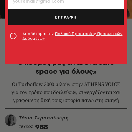
ΕΓΓΡΑΦΗ
© Ειρήνη Σιούσιουρα
Αποδέχομαι την
Πολιτική Προστασίας Προσωπικών
Δεδομένων
ΜΟΥΣΙΚΗ
Turboflow 3000: «Τα live μας και
ο κόσμος μας είναι ένα safe
space για όλους»
Οι Turboflow 3000 μιλούν στην ATHENS VOICE
για τον τρόπο που δουλεύουν, συνεργάζονται και
γράφουν τη δική τους ιστορία πάνω στη σκηνή
Τάνια Σκραπαλιώρη
988
ΤΕΥΧΟΣ