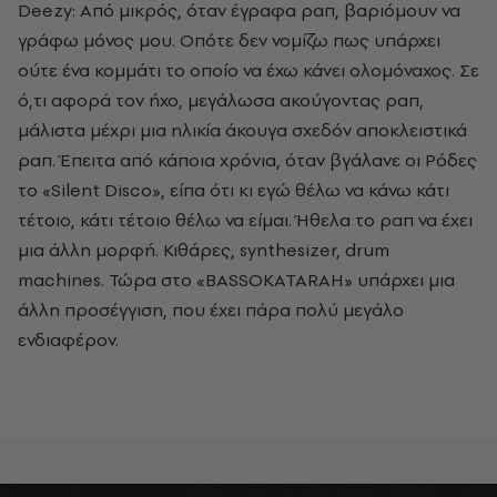
Deezy: Από μικρός, όταν έγραφα ραπ, βαριόμουν να
γράφω μόνος μου. Οπότε δεν νομίζω πως υπάρχει
ούτε ένα κομμάτι το οποίο να έχω κάνει ολομόναχος. Σε
ό,τι αφορά τον ήχο, μεγάλωσα ακούγοντας ραπ,
μάλιστα μέχρι μια ηλικία άκουγα σχεδόν αποκλειστικά
ραπ. Έπειτα από κάποια χρόνια, όταν βγάλανε οι Ρόδες
το «Silent Disco», είπα ότι κι εγώ θέλω να κάνω κάτι
τέτοιο, κάτι τέτοιο θέλω να είμαι. Ήθελα το ραπ να έχει
μια άλλη μορφή. Κιθάρες, synthesizer, drum
machines. Τώρα στο «BASSOKATARAH» υπάρχει μια
άλλη προσέγγιση, που έχει πάρα πολύ μεγάλο
ενδιαφέρον.