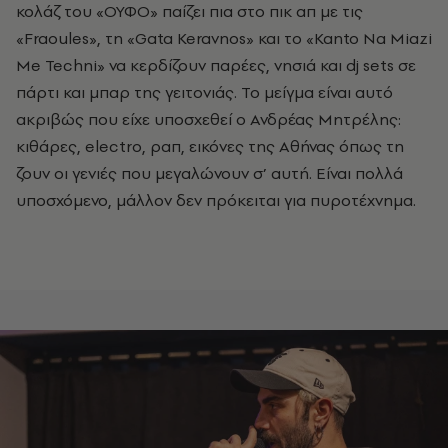
κολάζ του «ΟΥΦΟ» παίζει πια στο πικ απ με τις
«Fraoules», τη «Gata Keravnos» και το «Kanto Na Miazi
Me Techni» να κερδίζουν παρέες, νησιά και dj sets σε
πάρτι και μπαρ της γειτονιάς. Το μείγμα είναι αυτό
ακριβώς που είχε υποσχεθεί ο Ανδρέας Μητρέλης:
κιθάρες, electro, ραπ, εικόνες της Αθήνας όπως τη
ζουν οι γενιές που μεγαλώνουν σ’ αυτή. Είναι πολλά
υποσχόμενο, μάλλον δεν πρόκειται για πυροτέχνημα.