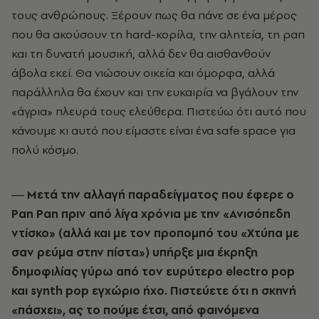
τους ανθρώπους. Ξέρουν πως θα πάνε σε ένα μέρος
που θα ακούσουν τη hard-κορίλα, την αλητεία, τη ραπ
και τη δυνατή μουσική, αλλά δεν θα αισθανθούν
άβολα εκεί. Θα νιώσουν οικεία και όμορφα, αλλά
παράλληλα θα έχουν και την ευκαιρία να βγάλουν την
«άγρια» πλευρά τους ελεύθερα. Πιστεύω ότι αυτό που
κάνουμε κι αυτό που είμαστε είναι ένα safe space για
πολύ κόσμο.
― Μετά την αλλαγή παραδείγματος που έφερε ο
Pan Pan πριν από λίγα χρόνια με την «Ανισόπεδη
ντίσκο» (αλλά και με τον προπομπό του «Χτύπα με
σαν ρεύμα στην πίστα») υπήρξε μια έκρηξη
δημοφιλίας γύρω από τον ευρύτερο electro pop
και synth pop εγχώριο ήχο. Πιστεύετε ότι η σκηνή
«πάσχει», ας το πούμε έτσι, από φαινόμενα