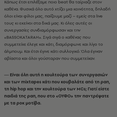
Κάπως έτσι επιλέξαμε ποιο beat θα ταίριαζε στον
καθένα. Φυσικά όλο αυτό χτίζει μια κοινότητα, δηλαδή
όλοι είναι φίλοι μας, παίζουμε μαζί – εμείς στα live
τους κι εκείνοι στα δικά μας. Κι όλες αυτές οι
συνεργασίες συνδιαμόρφωσαν και την
«BASSOKATARAH». Σιγά σιγά ο καθένας που
συμμετείχε έλεγε και κάτι, διαμόρφωνε και λίγο το
άλμπουμ. Και έτσι έγινε κάτι συλλογικό. Όλα έγιναν
αβίαστα και όλοι γούσταραν που συμμετείχαν.
― Είναι όλη αυτή η κουλτούρα των συνεργασιών
και των mixtapes κάτι που κουβαλάτε από τη ραπ,
τη hip hop και την κουλτούρα των MCs; Γιατί είστε
παιδιά της ραπ, που στο «ΟΥΦΟ» την παντρέψατε
με τα ροκ μοτίβα.