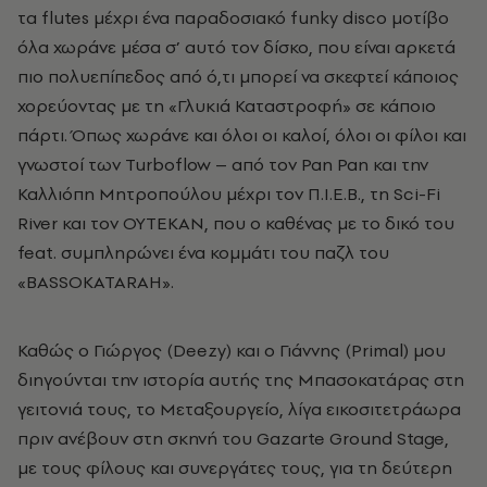
τα flutes μέχρι ένα παραδοσιακό funky disco μοτίβο
όλα χωράνε μέσα σ’ αυτό τον δίσκο, που είναι αρκετά
πιο πολυεπίπεδος από ό,τι μπορεί να σκεφτεί κάποιος
χορεύοντας με τη «Γλυκιά Καταστροφή» σε κάποιο
πάρτι. Όπως χωράνε και όλοι οι καλοί, όλοι οι φίλοι και
γνωστοί των Turboflow – από τον Pan Pan και την
Καλλιόπη Μητροπούλου μέχρι τον Π.Ι.Ε.Β., τη Sci-Fi
River και τον ΟΥΤΕΚΑΝ, που ο καθένας με το δικό του
feat. συμπληρώνει ένα κομμάτι του παζλ του
«BASSOKATARAH».
Καθώς ο Γιώργος (Deezy) και ο Γιάννης (Primal) μου
διηγούνται την ιστορία αυτής της Μπασοκατάρας στη
γειτονιά τους, το Μεταξουργείο, λίγα εικοσιτετράωρα
πριν ανέβουν στη σκηνή του Gazarte Ground Stage,
με τους φίλους και συνεργάτες τους, για τη δεύτερη