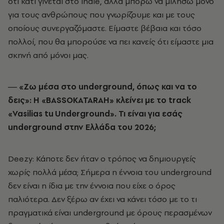
ότι κάτι γίνεται στο indie, αλλά μπορώ να μιλήσω μόνο
για τους ανθρώπους που γνωρίζουμε και με τους
οποίους συνεργαζόμαστε. Είμαστε βέβαια και τόσο
πολλοί, που θα μπορούσε να πει κανείς ότι είμαστε μια
σκηνή από μόνοι μας.
― «Ζω μέσα στο underground, όπως και να το
δεις»: H «BASSOKATARAH» κλείνει με το track
«Vasilias tu Underground». Τι είναι για εσάς
underground στην Ελλάδα του 2026;
Deezy: Κάποτε δεν ήταν ο τρόπος να δημιουργείς
χωρίς πολλά μέσα; Σήμερα η έννοια του underground
δεν είναι η ίδια με την έννοια που είχε ο όρος
παλιότερα. Δεν ξέρω αν έχει να κάνει τόσο με το τι
πραγματικά είναι underground με όρους περασμένων