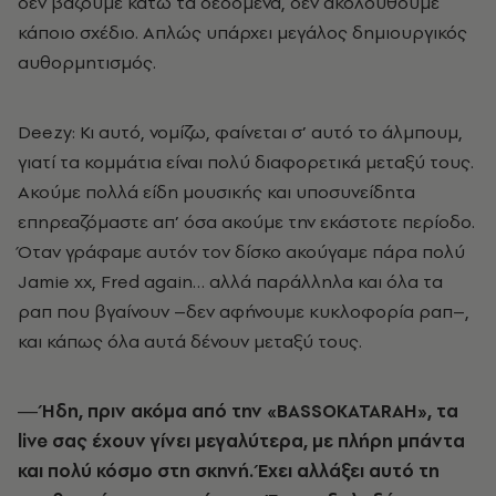
δεν βάζουμε κάτω τα δεδομένα, δεν ακολουθούμε
κάποιο σχέδιο. Απλώς υπάρχει μεγάλος δημιουργικός
αυθορμητισμός.
Deezy: Κι αυτό, νομίζω, φαίνεται σ’ αυτό το άλμπουμ,
γιατί τα κομμάτια είναι πολύ διαφορετικά μεταξύ τους.
Ακούμε πολλά είδη μουσικής και υποσυνείδητα
επηρεαζόμαστε απ’ όσα ακούμε την εκάστοτε περίοδο.
Όταν γράφαμε αυτόν τον δίσκο ακούγαμε πάρα πολύ
Jamie xx, Fred again… αλλά παράλληλα και όλα τα
ραπ που βγαίνουν –δεν αφήνουμε κυκλοφορία ραπ–,
και κάπως όλα αυτά δένουν μεταξύ τους.
― Ήδη, πριν ακόμα από την «BASSOKATARAH», τα
live σας έχουν γίνει μεγαλύτερα, με πλήρη μπάντα
και πολύ κόσμο στη σκηνή. Έχει αλλάξει αυτό τη