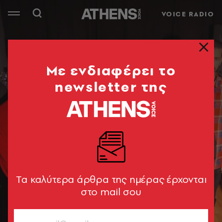
VOICE RADIO
Mε ενδιαφέρει το
newsletter της
Tα καλύτερα άρθρα της ημέρας έρχονται
στο mail σου