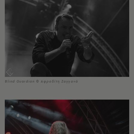
Blind Guardian © Αφροδίτη Ζαγγανά