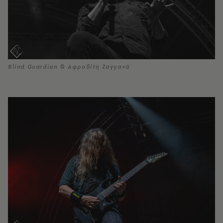
Blind Guardian © Αφροδίτη Ζαγγανά