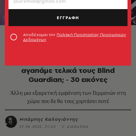
ΕΓΓΡΑΦΗ
Blind Guardian © Αλεξάνδρα Κατσαρού
Αποδέχομαι την
Πολιτική Προστασίας Προσωπικών
Δεδομένων
ΜΟΥΣΙΚΗ
Rockwave Festival 2025: Πόσο
αγαπάμε τελικά τους Blind
Guardian; - 30 εικόνες
Άλλη μια εξαιρετική εμφάνιση των Γερμανών στη
χώρα που δε θα τους χορτάσει ποτέ
Μπάμπης Καλογιάννης
27.06.2025, 21:30
2’ ΔΙΑΒΑΣΜΑ