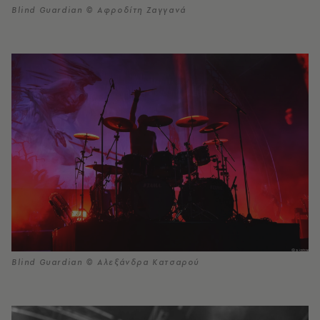
Blind Guardian © Αφροδίτη Ζαγγανά
Blind Guardian © Αλεξάνδρα Κατσαρού