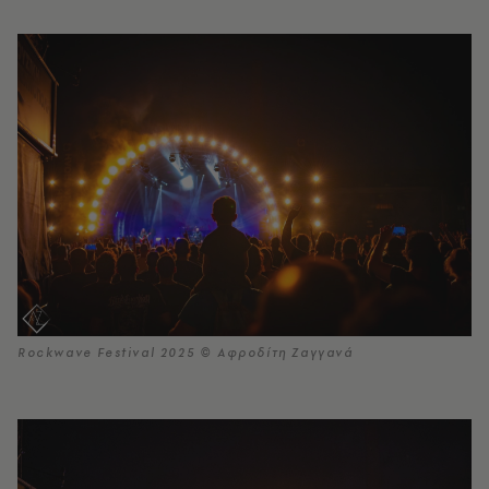
Rockwave Festival 2025 © Αφροδίτη Ζαγγανά