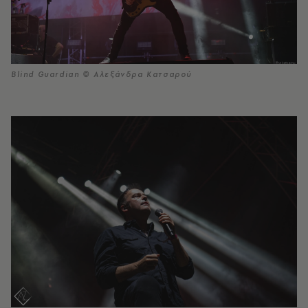
Blind Guardian © Αλεξάνδρα Κατσαρού