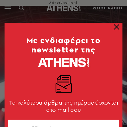
VOICE RADIO
Mε ενδιαφέρει το
newsletter της
Tα καλύτερα άρθρα της ημέρας έρχονται
στο mail σου