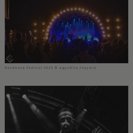
Rockwave Festival 2025 © Αφροδίτη Ζαγγανά