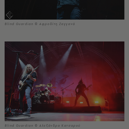
Blind Guardian © Αφροδίτη Ζαγγανά
Blind Guardian © Αλεξάνδρα Κατσαρού