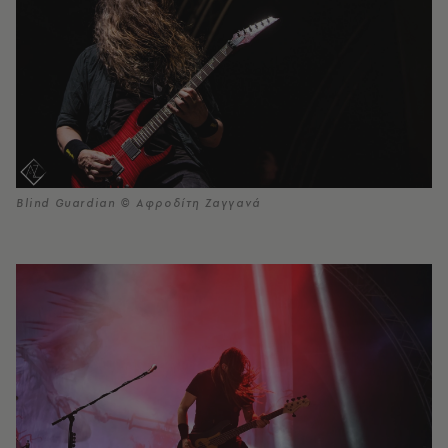
Blind Guardian © Αφροδίτη Ζαγγανά