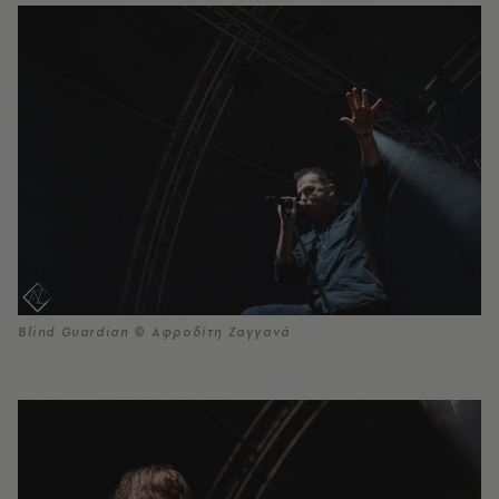
Blind Guardian © Αφροδίτη Ζαγγανά