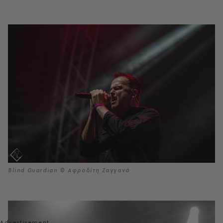
Blind Guardian © Αφροδίτη Ζαγγανά