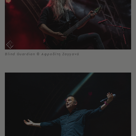
Blind Guardian © Αφροδίτη Ζαγγανά