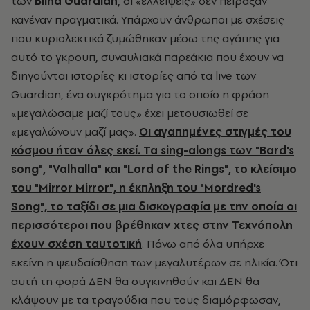
των
Blind Guardian
, οι «ελλείψεις» δεν πείραξαν
κανέναν πραγματικά. Υπάρχουν άνθρωποι με σχέσεις
που κυριολεκτικά ζυμώθηκαν μέσω της αγάπης για
αυτό το γκρουπ, συναυλιακά παρεάκια που έχουν να
διηγούνται ιστορίες κι ιστορίες από τα live των
Guardian, ένα συγκρότημα για το οποίο η φράση
«μεγαλώσαμε μαζί τους» έχει μετουσιωθεί σε
«μεγαλώνουν μαζί μας».
Οι αγαπημένες στιγμές του
κόσμου ήταν όλες εκεί. Τα sing-alongs των "Bard's
song", "Valhalla" και "Lord of the Rings", το κλείσιμο
του "Mirror Mirror", η έκπληξη του "Mordred's
Song", το ταξίδι σε μια δισκογραφία με την οποία οι
περισσότεροι που βρέθηκαν χτες στην Τεχνόπολη
έχουν σχέση ταυτοτική
. Πάνω από όλα υπήρχε
εκείνη η ψευδαίσθηση των μεγαλυτέρων σε ηλικία. Ότι
αυτή τη φορά ΔΕΝ θα συγκινηθούν και ΔΕΝ θα
κλάψουν με τα τραγούδια που τους διαμόρφωσαν,