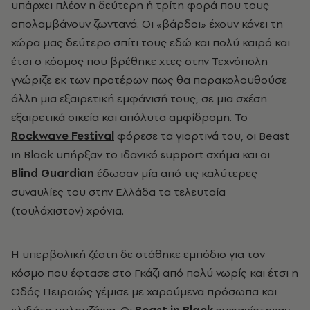
υπάρχει πλέον η δεύτερη ή τρίτη φορά που τους
απολαμβάνουν ζωντανά. Οι «βάρδοι» έχουν κάνει τη
χώρα μας δεύτερο σπίτι τους εδώ και πολύ καιρό και
έτσι ο κόσμος που βρέθηκε χτες στην Τεχνόπολη
γνώριζε εκ των προτέρων πως θα παρακολουθούσε
άλλη μια εξαιρετική εμφάνισή τους, σε μια σχέση
εξαιρετικά οικεία και απόλυτα αμφίδρομη. Το
Rockwave Festival
φόρεσε τα γιορτινά του, οι Beast
in Black υπήρξαν το ιδανικό support σχήμα και οι
Blind Guardian
έδωσαν μία από τις καλύτερες
συναυλίες του στην Ελλάδα τα τελευταία
(τουλάχιστον) χρόνια.
Η υπερβολική ζέστη δε στάθηκε εμπόδιο για τον
κόσμο που έφτασε στο Γκάζι από πολύ νωρίς και έτσι η
Οδός Πειραιώς γέμισε με χαρούμενα πρόσωπα και
χλιδάτα μπλουζάκια. Οι
Beast in Black
εμφανίστηκαν