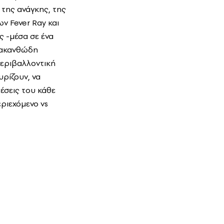
 της ανάγκης, της
ν Fever Ray και
ς -μέσα σε ένα
ι ακανθώδη
περιβαλλοντική
υρίζουν, να
θέσεις του κάθε
εριεχόμενο vs