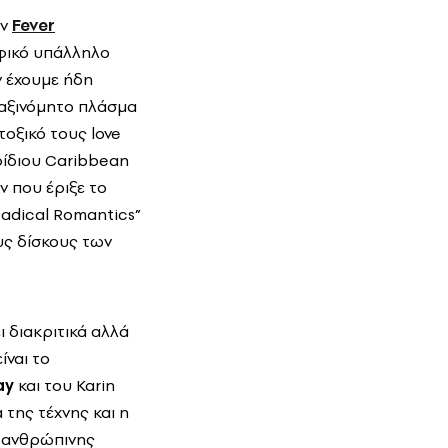
ων
Fever
αφικό υπάλληλο
ν έχουμε ήδη
αταξινόμητο πλάσμα
οξικό τους love
ρίδιου Caribbean
ν που έριξε το
Radical Romantics”
ους δίσκους των
ι διακριτικά αλλά
ίναι το
ay
και του Karin
 της τέχνης και η
ς ανθρώπινης