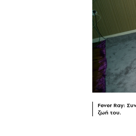
Fever Ray: Συν
ζωή του.