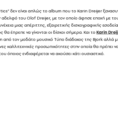
ics” δεν είναι απλώς το album που το Karin Dreijer ξανασ
ν αδελφό του Olof Dreijer, με τον οποίο άφησε εποχή με το
νέχεια μιας απέριττης, εξαιρετικής δισκογραφικής εσοδείας
 θα έπρεπε να γίνονται οι δίσκοι σήμερα. Και το
Karin Drei
η από τον μοδάτο μουσικό Τύπο διάδοχος της Bjork αλλά μι
ες καλλιτεχνικές προσωπικότητες στην οποία θα πρέπει να
 του όποιος ενδιαφέρεται να ακούσει κάτι ουσιαστικό.