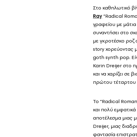
Στο καθηλωτικό βί
Ray
“Radical Roma
γραφείου με μάτια
συναντήσει στο σκο
με γκροτέσκο ροζ 
story χορεύοντας 
goth synth pop. Ε
Karin Dreijer στο 
και να χαρίζει σε 
πρώτου τέταρτου 
To “Radical Roman
και πολύ εμφατικά
αποτέλεσμα μιας 
Dreijer, μιας διαδ
φαντασία επιστρατ