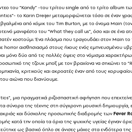
ντεο του “Kandy” -του τρίτου single από το τρίτο album τ
ntics”- το Karin Dreijer μεταμορφώνεται τόσο σε έναν γρ
 βγαλμένα από κόμικ του Tim Burton, με το όνομα Main (το
τεινό μανιφέστο του “What they call us”, όσο και σε ένα 
σατέν κοστούμι. Ένα πλάσμα που τραγουδάει στον Main το τ
με horror αισθησιασμό στους ήχους ενός εμπνευσμένου υβ
ίναι μόνο δύο από τις πολλές όψεις στο νόμισμα χαρακτήρω
προσωπικό της τζουκ μποξ με τον βραχίονα να σηκώνει το “
βιομηχανία, κριτικούς και ακροατές έναν από τους κορυφαί
του αιώνα που διανύουμε.
tics”, μια πραγματικά ριζοσπαστική αφήγηση που επεκτείνε
 τα σύνορα της τέχνης στη σύγχρονη μουσική δημιουργία, ε
μακριάς και δύσκολης προσωπικής διαδρομής των
Fever R
ρομής κατά την οποία τα όρια της ψυχικής υγείας έγιναν όρια
εύτηκε ως βασικό όπλο σε άνισες μάχες στα ενδότερα τη