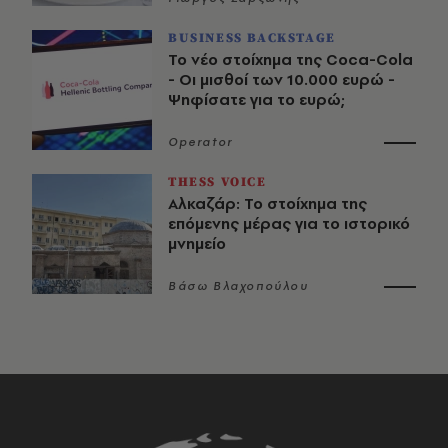
BUSINESS BACKSTAGE
Το νέο στοίχημα της Coca-Cola
- Οι μισθοί των 10.000 ευρώ -
Ψηφίσατε για το ευρώ;
Operator
THESS VOICE
Αλκαζάρ: Το στοίχημα της
επόμενης μέρας για το ιστορικό
μνημείο
Βάσω Βλαχοπούλου