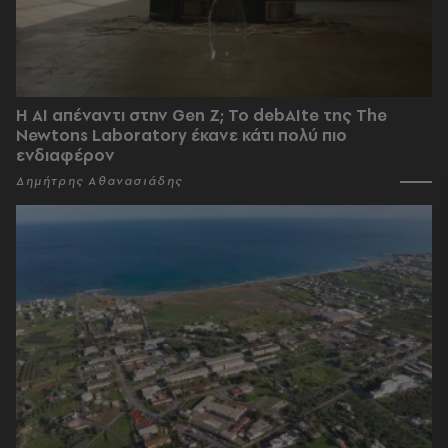
Η AI απέναντι στην Gen Z; Το debAIte της The
Newtons Laboratory έκανε κάτι πολύ πιο
ενδιαφέρον
Δημήτρης Αθανασιάδης