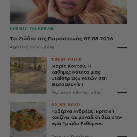
COSMIC TELEGRAM
Τα Ζώδια της Παρασκευής 07.08.2026
Αγγελική Μανουσάκη
THESS VOICE
Μαρία Κοντού: Η
καθημερινότητα μιας
«ταΐστριας» γατών στη
Θεσσαλονίκη
Κυριάκος Αθανασιάδης
ON MY ROAD
Ταβέρνα Ανδρέας: κρητική
κουζίνα και μοναδική θέα στην
Αγία Τριάδα Ρεθύμνου
Γιώργος Ζαρζώνης