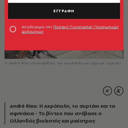
ΕΓΓΡΑΦΗ
Αποδέχομαι την
Πολιτική Προστασίας Προσωπικών
Δεδομένων
Ο André Rieu επισκέφθηκε την Ακρόπολη και χόρεψε συρτάκι
André Rieu: Η Ακρόπολη, το συρτάκι και τα
σφηνάκια - Το βίντεο που ανέβασε ο
Ολλανδός βιολιστής και μαέστρος