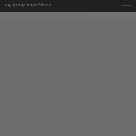
Δημήτρης Καραθάνος