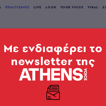
Α
ΠΟΛΙΤΙΣΜΟΣ
LIFE
LOOK
YOUR VOICE
VIRAL
Ζ
Mε ενδιαφέρει το
newsletter της