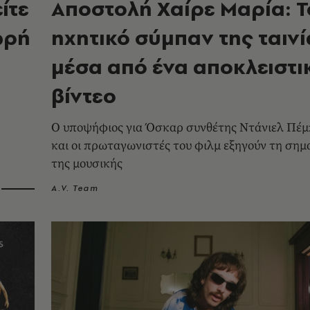
ίτε
Αποστολή Χαίρε Μαρία: Τ
ωρή
ηχητικό σύμπαν της ταινί
μέσα από ένα αποκλειστι
βίντεο
Ο υποψήφιος για Όσκαρ συνθέτης Ντάνιελ Πέ
και οι πρωταγωνιστές του φιλμ εξηγούν τη σημ
της μουσικής
A.V. Team