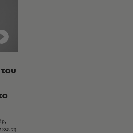
 του
το
ip,
 και τη