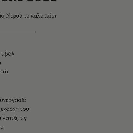
ία Νερού το καλοκαίρι
στιβάλ
ά
στο
συνεργασία
η εκδοχή του
 λεπτά, τις
ις