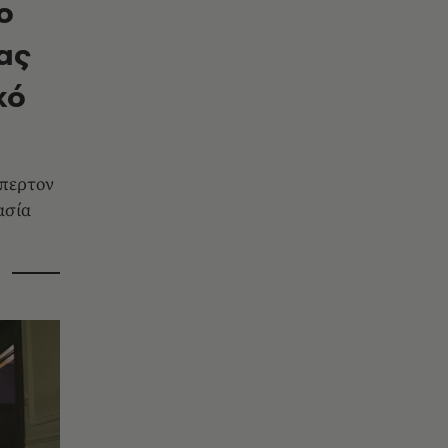
ο
ας
κό
μπερτον
ασία