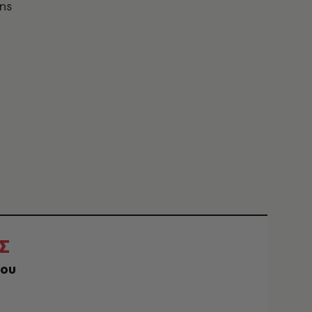
ns
Σ
σου