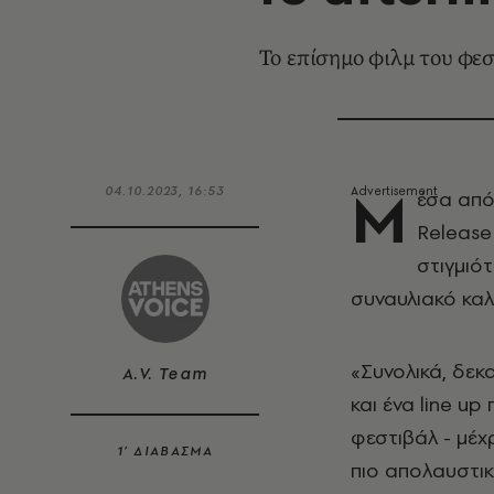
Το επίσημο φιλμ του φε
Μ
04.10.2023, 16:53
έσα από
Release
στιγμιό
συναυλιακό καλ
«Συνολικά, δεκ
A.V. Team
και ένα line u
φεστιβάλ - μέχ
1’ ΔΙΑΒΑΣΜΑ
πιο απολαυστικ