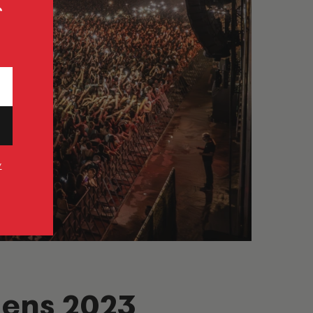
ς
ν
hens 2023