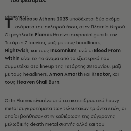
του φεστιβάλ.
Τ
ο
Release Athens 2023
υποδέχεται δύο ακόμα
ονόματα του σκληρού ήχου, στην Πλατεία Νερού.
Οι μεγάλοι
In Flames
θα είναι οι special guests την
Τετάρτη 7 Ιουνίου, μαζί με τους headliners,
Nightwish
, και τους
Insomnium
, ενώ οι
Bleed From
Within
είναι το 4ο όνομα από το εξωτερικό που
συμμετέχει στο lineup της Τετάρτης 28 Ιουνίου, μαζί
με τους headliners,
Amon Amarth
και
Kreator,
και
τους
Heaven Shall Burn
.
Οι In Flames είναι ένα από τα πιο επιδραστικά heavy
metal συγκροτήματα των τελευταίων τριάντα ετών, οι
οποίοι βοήθησαν στην καθιέρωση της σύγχρονης
μελωδικής death metal σκηνής αλλά και του