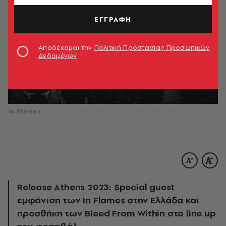
ΕΓΓΡΑΦΗ
Αποδέχομαι την
Πολιτική Προστασίας Προσωπικών
Δεδομένων
In Flames
Release Athens 2023: Special guest
εμφάνιση των In Flames στην Ελλάδα και
προσθήκη των Bleed From Within στο line up