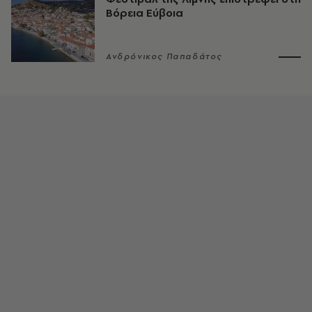
Βόρεια Εύβοια
Ανδρόνικος Παπαδάτος