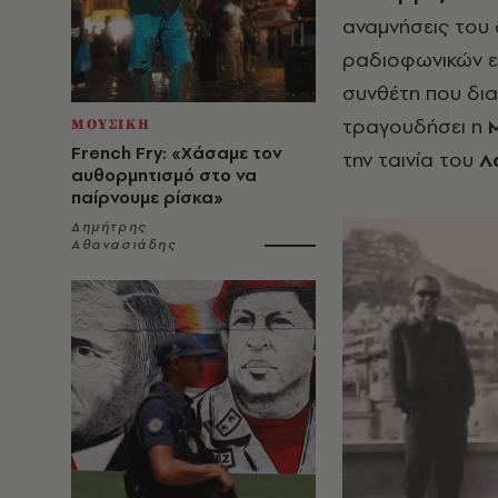
αναμνήσεις του 
ραδιοφωνικών εκ
συνθέτη που δια
τραγουδήσει η
ΜΟΥΣΙΚΗ
French Fry: «Χάσαμε τον
την ταινία του
Λ
αυθορμητισμό στο να
παίρνουμε ρίσκα»
Δημήτρης
Αθανασιάδης