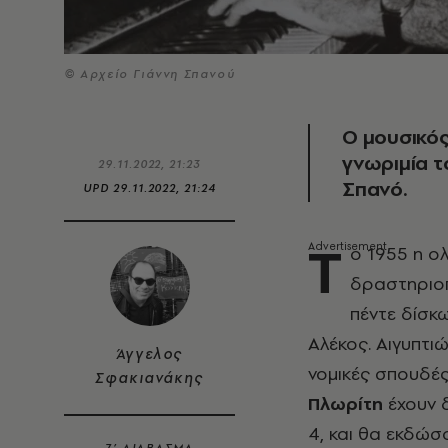
© Αρχείο Γιάννη Σπανού
Ο μουσικό
γνωριμία τ
29.11.2022, 21:23
Σπανό.
UPD
29.11.2022, 21:24
Τ
ο 1955 η ολ
δραστηριοπ
πέντε δίσκω
Αλέκος. Αιγυπτι
Άγγελος
νομικές σπουδές
Σφακιανάκης
Πλωρίτη
έχουν δ
4, και θα εκδώσ