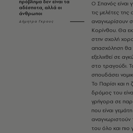
πρόβλημα δεν είναι τα
Ο Σπανός είναι 
αδέσποτα, αλλά οι
τις μελέτες της
άνθρωποι
αναγνωρίσουν στ
Δήμητρα Γκρους
Κορίνθου. Θα εκ
στην σχολή χορ
απασχόληση θα π
εξελιχθεί σε αγκ
στο τραγούδι. Το
σπουδάσει νομικά
Το Παρίσι και η
δρόμος του είναι
γρήγορα σε παρι
που είναι γεμάτ
αναγνωριστούν 
του όλο και πιο