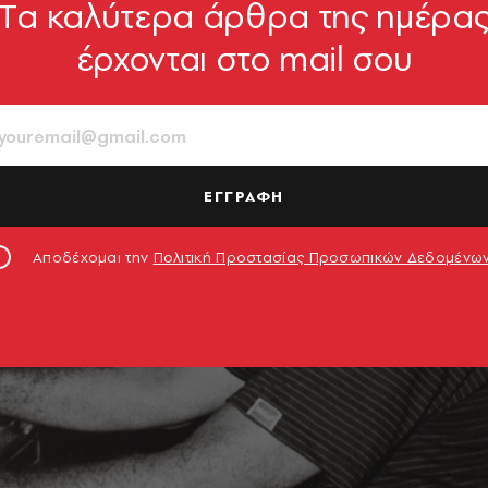
Tα καλύτερα άρθρα της ημέρα
έρχονται στο mail σου
ΕΓΓΡΑΦΗ
Αποδέχομαι την
Πολιτική Προστασίας Προσωπικών Δεδομένω