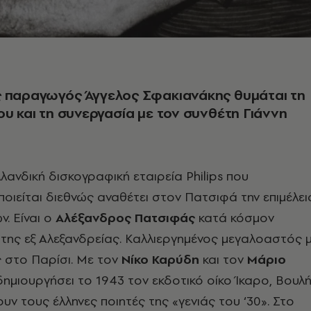
ς παραγωγός Άγγελος Σφακιανάκης θυμάται τη
ου και τη συνεργασία με τον συνθέτη Γιάννη
λανδική δισκογραφική εταιρεία Philips που
οιείται διεθνώς αναθέτει στον Πατσιφά την επιμέλει
ν. Είναι ο
Αλέξανδρος Πατσιφάς
κατά κόσμον
ώτης εξ Αλεξανδρείας. Καλλιεργημένος μεγαλοαστός 
 στο Παρίσι. Με τον
Νίκο Καρύδη
και τον
Μάριο
ημιουργήσει το 1943 τον εκδοτικό οίκο Ίκαρο, Βουλ
ουν τους έλληνες ποιητές της «γενιάς του
‘
30». Στο