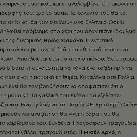
γεννημένος μουσικός και επαναλαμβάνει ότι ακούει α
 αδερφής του, «με το αυτί». Το ταλέντο του θα το
ο σπίτι και θα τον στείλουν στο Ελληνικό Ωδείο
δηλωθεί πρόβλημα στο χέρι του όταν πιάνει δουλειά
ού της δυναμικής
Ηρώς Σισμάνη
. Η εντατική
ροκαλέσει μια τενοντίτιδα που θα κινδυνεύσει να
ύλωση. Αποκλείεται έτσι το πτυχίο πιάνου. Θα στραφε
υ δίδεται η δυνατότητα να κάνει ένα ταξίδι πριν να
 που είναι η πατρική επιθυμία. Καταλήγει στη Γαλλία.
 ζωή εκεί θα τον βοηθήσουν να αποφασίσει ότι ο
 η μουσική. Τα γαλλικά του Κιάτου τα εξελίσσει
ζιάνικα. Είναι φιλόξενο το Παρίσι. «Η Αριστερή Όχθη
η μπουάτ και αναζήτηση θα γίνει η έδρα που θα
τα χαρίσματά του. Συνθέτει. Ηχογραφούν τραγούδια
 γνωστοί γάλλοι τραγουδιστές. Η
Μισέλ Αρνό
, η