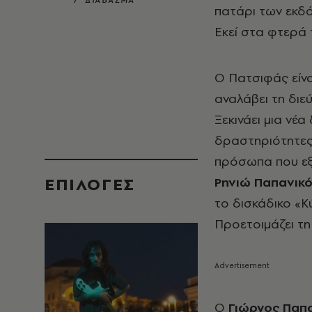
7’ ΔΙΑΒΑΣΜΑ
πατάρι των εκδό
Εκεί στα φτερά
Ο Πατσιφάς είνα
αναλάβει τη διεύ
Ξεκινάει μια νέα
δραστηριότητες 
πρόσωπα που εξε
EΠΙΛΟΓΈΣ
Ρηνιώ Παπανικ
το δισκάδικο «Κύ
Προετοιμάζει τη
Ο
Γιώργος Παπ