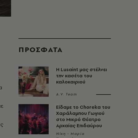
ΠΡΟΣΦΑΤΑ
Η Lusaint μας στέλνει
την κασέτα του
καλοκαιριού
α
A.V. Team
με
Είδαμε το Choreka του
Χαράλαμπου Γωγιού
στο Μικρό Θέατρο
ής
Αρχαίας Επιδαύρου
Νίκη - Μαρία