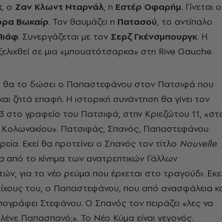
κ
, ο
Ζαν Κλωντ Νταρνάλ
, η
Εστέρ Οφαρήμ
. Γίνεται ο
όρα Βωκαίρ
. Τον θαυμάζει η
Πατασού
, το αντίπαλο
Πιάφ
. Συνεργάζεται με τον
Σερζ Γκένσμπουργκ
. Η
ξελιχθεί σε μια «μπουατότσαρκα» στη Rive Gauche.
κό θα το δώσει ο Παπαστεφάνου στον Πατσιφά που
και ζητά επαφή. Η ιστορική συνάντηση θα γίνει τον
3 στο γραφείο του Πατσιφά, στην Κριεζώτου 11, «στ
 Κολωνακίου». Πατσιφάς, Σπανός, Παπαστεφάνου.
ρεία. Εκεί θα προτείνει ο Σπανός τον τίτλο
Nouvelle
α
από το κίνημα των ανατρεπτικών Γάλλων
ών, για το νέο ρεύμα που έρχεται στο τραγούδι. Εκε
τίχους του, ο Παπαστεφάνου, που από ανασφάλεια κ
ογράφει Στεφάνου. Ο Σπανός τον πειράζει «λες να
 λένε Παπασπανό;». Το Νέο Κύμα είναι γεγονός.