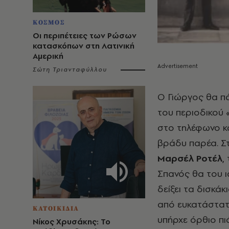
ΚΟΣΜΟΣ
Οι περιπέτειες των Ρώσων
κατασκόπων στη Λατινική
Αμερική
Σώτη Τριανταφύλλου
Ο Γιώργος θα πά
του περιοδικού 
στο τηλέφωνο κα
βράδυ παρέα. Στ
Μαρσέλ Ροτέλ
,
Σπανός θα του ι
δείξει τα δισκάκ
από ευκατάστατη
ΚΑΤΟΙΚΙΔΙΑ
υπήρχε όρθιο πι
Νίκος Χρυσάκης: Το