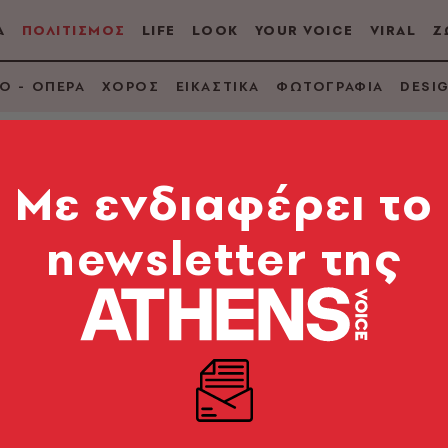
Α
ΠΟΛΙΤΙΣΜΟΣ
LIFE
LOOK
YOUR VOICE
VIRAL
Ζ
Ο - ΟΠΕΡΑ
ΧΟΡΟΣ
ΕΙΚΑΣΤΙΚΑ
ΦΩΤΟΓΡΑΦΙΑ
DESI
Mε ενδιαφέρει το
newsletter της
Ένας μποέμ από το Κ
ο