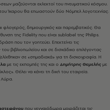
σεων μαζεύονται εκλεκτοί του πνευματικού κόσμου.
 του Ίκαρου θα επωαστούν δύο Νόμπελ λογοτεχνίας.
ι φλογερός, δημιουργικός και παρεμβατικός. Θα
θυνση της Fidelity
που είναι
sublabel της Philips.
 δράση που τον γοητεύει. Επεκτείνει τις
του βιβλιοπωλείου και σε δισκάδικο επιλέγοντας
λίχθηκαν σε «σημαδιακά» για τη δισκογραφία. Η
όλα
με τις εκπομπές της και ο
Δημήτρης Θεμελής
με
κλος». Θέλει να κάνει τη δική του εταιρεία.
 Λύρα.
αστεφάνου
που γενναιόδωρα μοιράζεται τις