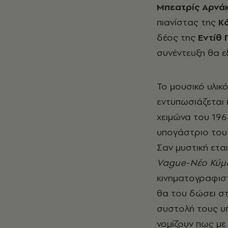
Μπεατρίς Αρνά
πιανίστας της
Κ
δέος της
Εντίθ 
συνέντευξη θα ε
Το μουσικό υλι
εντυπωσιάζεται 
χειμώνα του 196
υπογάστριο του
Σαν μυστική εται
Vague
-Νέο Κύμ
κινηματογραφιστ
θα του δώσει σ
συστολή τους υπ
νομίζουν πως με