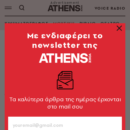
VOICE RADIO
ΚΙΝΗΜΑΤΟΓΡΑΦΟΣ
ΜΟΥΣΙΚΗ
ΒΙΒΛΙΟ
ΘΕΑΤΡΟ - Ο
Mε ενδιαφέρει το
newsletter της
ΜΟΥΣΙΚΗ
Οι μεγάλοι ερμηνευτές Viktoria
Mullova και Alasdair Beatson θα
εμφανιστούν στο Μέγαρο
Μουσικής Αθηνών
Ένα μουσικό ταξίδι από τον Κλασικισμό μέχρι τη
Tα καλύτερα άρθρα της ημέρας έρχονται
μουσική του σήμερα
στο mail σου
A.V. Team
14.10.2022, 16:37
3’ ΔΙΑΒΑΣΜΑ