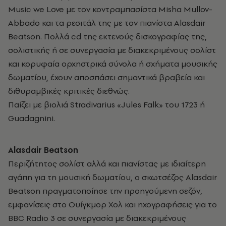
Music we Love με τον κοντραμπασίστα Misha Mullov-
Abbado και τα ρεσιτάλ της με τον πιανίστα Alasdair
Beatson. Πολλά cd της εκτενούς δισκογραφίας της,
σολιστικής ή σε συνεργασία με διακεκριμένους σολίστ
και κορυφαία ορχηστρικά σύνολα ή σχήματα μουσικής
δωματίου, έχουν αποσπάσει σημαντικά βραβεία και
διθυραμβικές κριτικές διεθνώς.
Παίζει με βιολιά Stradivarius «Jules Falk» του 1723 ή
Guadagnini.
Alasdair Beatson
Περιζήτητος σολίστ αλλά και πιανίστας με ιδιαίτερη
αγάπη για τη μουσική δωματίου, ο σκωτσέζος Alasdair
Beatson πραγματοποίησε την προηγούμενη σεζόν,
εμφανίσεις στο Ουίγκμορ Χολ και ηχογραφήσεις για το
BBC Radio 3 σε συνεργασία με διακεκριμένους