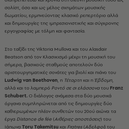
σολίστ, όσο και ως μέλος σχημάτων μουσικής
δωματίου, ερμηνεύοντας κλασικό ρεπερτόριο αλλά
και δημιουργίες της ιμπρεσιονιστικής και σύγχρονης
εργογραφίας με τόλμη και φαντασία.
Στο ταξίδι της Viktoria Mullova και του Alasdair
Beatson από τον Κλασικισμό μέχρι τη μουσική του
σήμερα, βασικούς σταθμούς αποτελούν δύο
αριστουργηματικές σονάτες για βιολί και πιάνο του
Ludwig
van
Beethoven
, η
Τέταρτη
και η
Έβδομη
,
αλλά και το λαμπερό
Ροντό σε σι ελάσσονα
του
Franz
Schubert.
Ο διάλογος ανάμεσα στα δύο μουσικά
όργανα συμπληρώνεται από τις δημιουργίες δύο
καθιερωμένων πλέον συνθετών του 20ού αιώνα: τα
έργα
Distance
de
f
é
e
(
Αιθέριες αποστάσεις
) του
Ιάπωνα
Toru
Takemitsu
και
Fratres
(
Αδελφοί
) του