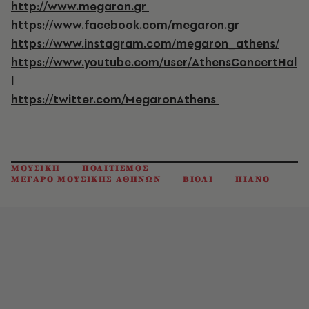
http
://
www
.
megaron
.
gr
https
://
www
.
facebook
.
com
/
megaron
.
gr
https
://
www
.
instagram
.
com
/
megaron
_
athens
/
https
://
www
.
youtube
.
com
/
user
/
AthensConcertHal
l
https
://
twitter
.
com
/
MegaronAthens
ΜΟΥΣΙΚΗ
ΠΟΛΙΤΙΣΜΟΣ
ΜΕΓΑΡΟ ΜΟΥΣΙΚΗΣ ΑΘΗΝΩΝ
ΒΙΟΛΙ
ΠΙΑΝΟ