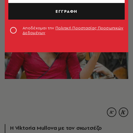
ΕΓΓΡΑΦΗ
Αποδέχομαι την
Πολιτική Προστασίας Προσωπικών
Δεδομένων
H Viktoria Mullova με τον σκωτσέζο