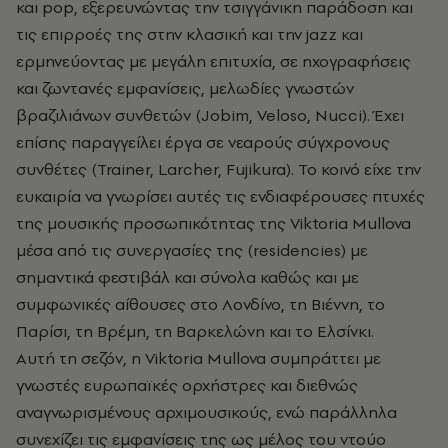
και pop, εξερευνώντας την τσιγγάνικη παράδοση και
τις επιρροές της στην κλασική και την jazz και
ερμηνεύοντας με μεγάλη επιτυχία, σε ηχογραφήσεις
και ζωντανές εμφανίσεις, μελωδίες γνωστών
βραζιλιάνων συνθετών (Jobim, Veloso, Nucci). Έχει
επίσης παραγγείλει έργα σε νεαρούς σύγχρονους
συνθέτες (Trainer, Larcher, Fujikura). Το κοινό είχε την
ευκαιρία να γνωρίσει αυτές τις ενδιαφέρουσες πτυχές
της μουσικής προσωπικότητας της Viktoria Mullova
μέσα από τις συνεργασίες της (residencies) με
σημαντικά φεστιβάλ και σύνολα καθώς και με
συμφωνικές αίθουσες στο Λονδίνο, τη Βιέννη, το
Παρίσι, τη Βρέμη, τη Βαρκελώνη και το Ελσίνκι.
Αυτή τη σεζόν, η Viktoria Mullova συμπράττει με
γνωστές ευρωπαϊκές ορχήστρες και διεθνώς
αναγνωρισμένους αρχιμουσικούς, ενώ παράλληλα
συνεχίζει τις εμφανίσεις της ως μέλος του ντούο