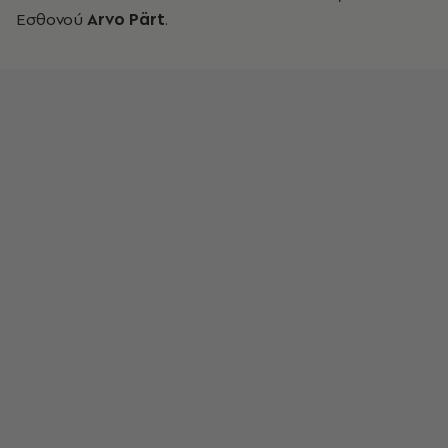
Εσθονού
Arvo
P
ä
rt
.