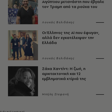
Αιγύπτιου μετανάστη που έβγαλε
τον Τραμπ από τα ρούχα του
Λουκάς Βελιδάκης
Οι Έλληνες της ΑΙ που έφυγαν,
αλλά δεν εγκατέλειψαν την
Ελλάδα
Λουκάς Βελιδάκης
Ζάχα Χαντίντ: Η ζωή, η
αρχιτεκτονική και 12
εμβληματικά κτίριά της
Μπήλη Στεφανή