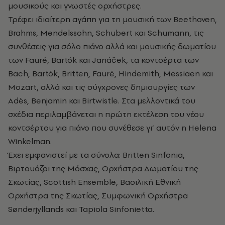
μουσικούς και γνωστές ορχήστρες.
Τρέφει ιδιαίτερη αγάπη για τη μουσική των Beethoven,
Brahms, Mendelssohn, Schubert και Schumann, τις
συνθέσεις για σόλο πιάνο αλλά και μουσικής δωματίου
των Fauré, Bartók και Janáček, τα κοντσέρτα των
Bach, Bartók, Britten, Fauré, Hindemith, Messiaen και
Mozart, αλλά και τις σύγχρονες δημιουργίες των
Adès, Benjamin και Birtwistle. Στα μελλοντικά του
σχέδια περιλαμβάνεται η πρώτη εκτέλεση του νέου
κοντσέρτου για πιάνο που συνέθεσε γι’ αυτόν η Helena
Winkelman.
Έχει εμφανιστεί με τα σύνολα: Britten Sinfonia,
Βιρτουόζοι της Μόσχας, Ορχήστρα Δωματίου της
Σκωτίας, Scottish Ensemble, Βασιλική Εθνική
Ορχήστρα της Σκωτίας, Συμφωνική Ορχήστρα
Sønderjyllands και Tapiola Sinfonietta.