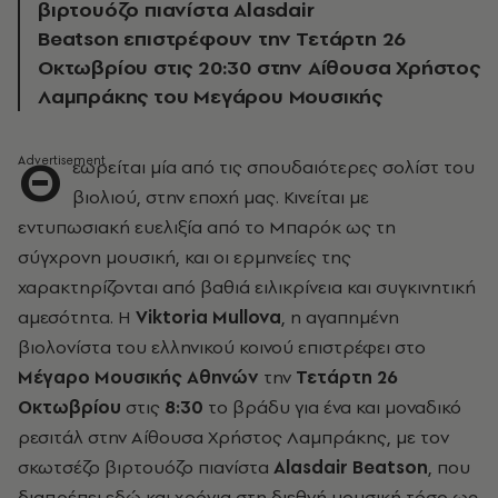
βιρτουόζο πιανίστα Alasdair
Beatson επιστρέφουν την Τετάρτη 26
Οκτωβρίου στις 20:30 στην Αίθουσα Χρήστος
Λαμπράκης του Μεγάρου Μουσικής
Θ
εωρείται μία από τις σπουδαιότερες σολίστ του
βιολιού, στην εποχή μας. Κινείται με
εντυπωσιακή ευελιξία από το Μπαρόκ ως τη
σύγχρονη μουσική, και οι ερμηνείες της
χαρακτηρίζονται από βαθιά ειλικρίνεια και συγκινητική
αμεσότητα. H
Viktoria
Mullova
, η αγαπημένη
βιολονίστα του ελληνικού κοινού επιστρέφει στο
Μέγαρο Μουσικής Αθηνών
την
Τετάρτη 26
Οκτωβρίου
στις
8:30
το βράδυ για ένα και μοναδικό
ρεσιτάλ στην Αίθουσα Χρήστος Λαμπράκης, με τον
σκωτσέζο βιρτουόζο πιανίστα
Alasdair
Beatson
, που
διαπρέπει εδώ και χρόνια στη διεθνή μουσική τόσο ως