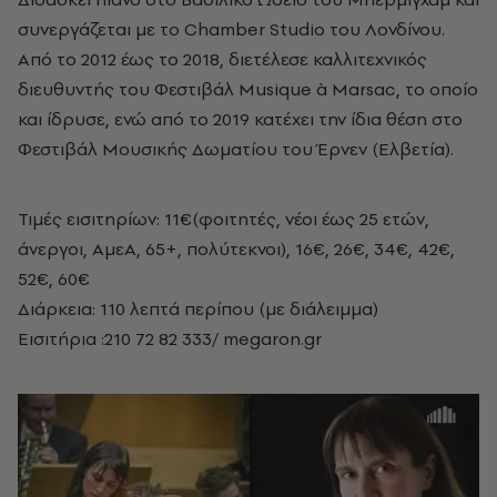
συνεργάζεται με το Chamber Studio του Λονδίνου.
Από το 2012 έως το 2018, διετέλεσε καλλιτεχνικός
διευθυντής του Φεστιβάλ Musique à Marsac, το οποίο
και ίδρυσε, ενώ από το 2019 κατέχει την ίδια θέση στο
Φεστιβάλ Μουσικής Δωματίου του Έρνεν (Ελβετία).
Τιμές εισιτηρίων: 11€(φοιτητές, νέοι έως 25 ετών,
άνεργοι, ΑμεΑ, 65+, πολύτεκνοι), 16€, 26€, 34€, 42€,
52€, 60€
Διάρκεια: 110 λεπτά περίπου (με διάλειμμα)
Eισιτήρια :210 72 82 333/ megaron.gr