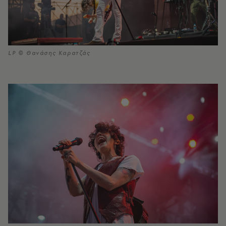
LP © Θανάσης Καρατζάς