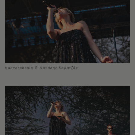
Hooverphonic © Θανάσης Καρατζάς