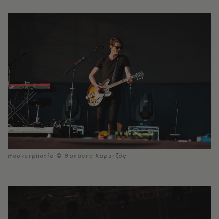
Hooverphonic © Θανάσης Καρατζάς