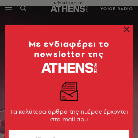
VOICE RADIO
Mε ενδιαφέρει το
newsletter της
Tα καλύτερα άρθρα της ημέρας έρχονται
στο mail σου