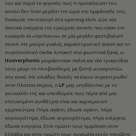
του και παρά το γεγονός πως η προσέλευση του
κοινού δεν ήταν μεγάλη την ώρα της εμφάνισής του,
δικαίωσε την επιλογή στα opening slots. Δύο νέα
σχετικά ονόματα της εγχώριας σκηνής που είχαν την
ευκαιρία να «πατήσουν» σε μία μεγάλη φεστιβαλική
σκηνή. Με μαύρα γυαλιά, χαρακτηριστική άνεση και τη
συγκλονιστική Geike Arnaert στα φωνητικά ξανά, οι
Hooverphonic
μοιράστηκαν παλιά και νέα τραγούδια
τους μέχρι το ηλιοβασίλεμα, με ζεστά «ευχαριστώ»
στο κοινό. Με χιλιάδες θεατές να έχουν συγκεντρωθεί
στην Πλατεία Νερού, η
LP
μας υποδέχτηκε με το
γιουκαλίλι της και υπενθύμισε πως πέρα από μια
επιτυχημένη συνθέτρια είναι και χαρισματική
ερμηνεύτρια. Πήρε αγάπη, έδωσε αγάπη, πήρε
χειροκρότημα, έδωσε χειροκρότημα, πήρε ενέργεια,
έδωσε ενέργεια. Στην πρώτη τους εμφάνιση στην
Ελλάδα και στην πρώτη τους συναυλία εκτός Μεγάλης