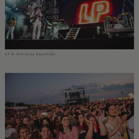
LP © Θανάσης Καρατζάς