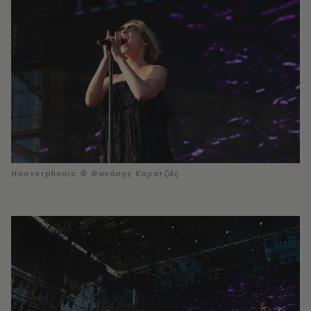
Hooverphonic © Θανάσης Καρατζάς