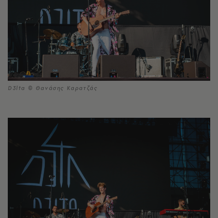
D3lta © Θανάσης Καρατζάς