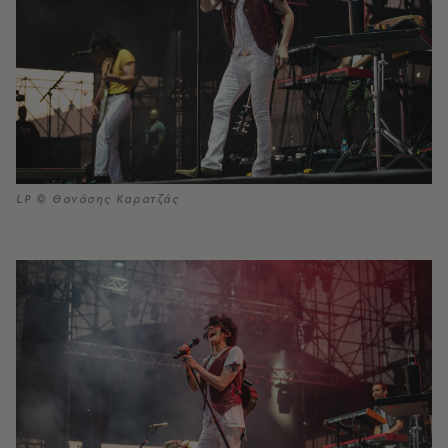
LP © Θανάσης Καρατζάς