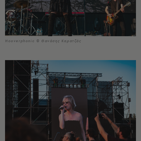
Hooverphonic © Θανάσης Καρατζάς