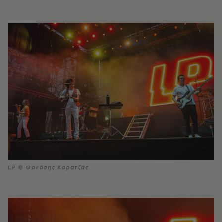
LP © Θανάσης Καρατζάς