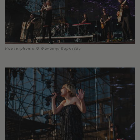
Hooverphonic © Θανάσης Καρατζάς