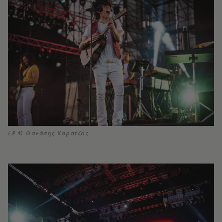
LP © Θανάσης Καρατζάς