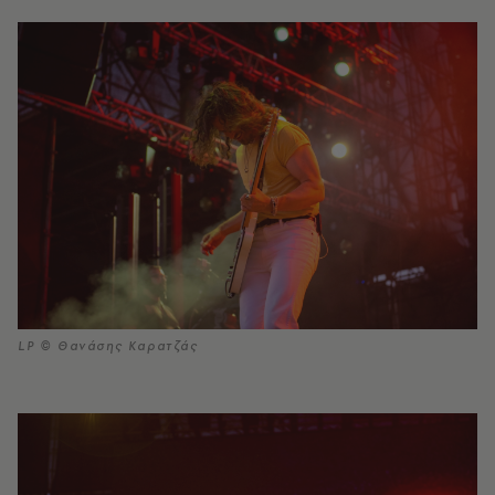
LP © Θανάσης Καρατζάς