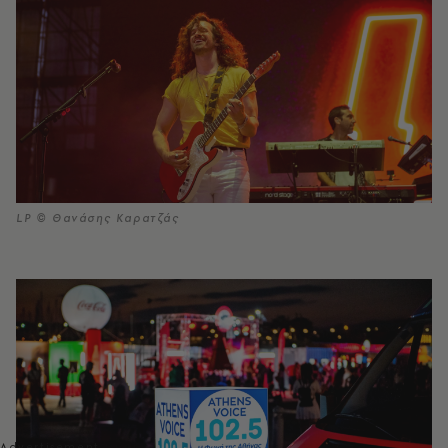
LP © Θανάσης Καρατζάς