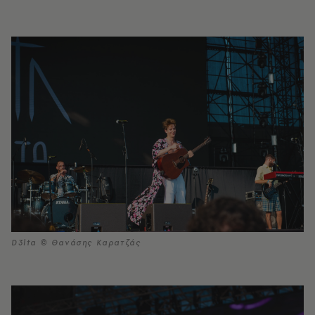
D3lta © Θανάσης Καρατζάς