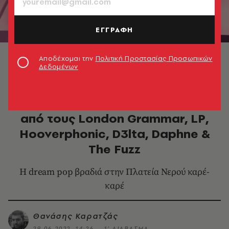
ΕΓΓΡΑΦΗ
London Grammar © Θανάσης Καρατζάς
Αποδέχομαι την
Πολιτική Προστασίας Προσωπικών
Δεδομένων
ΜΟΥΣΙΚΗ
Release Athens 2022: 50 στιγμές
από τους London Grammar, LP,
Hooverphonic, D3lta, Daphne &
The Fuzz
Η dream pop βραδιά στην Πλατεία Νερού καρέ-
καρέ
Θανάσης Καρατζάς
29.06.2022, 14:26
1’ ΔΙΑΒΑΣΜΑ