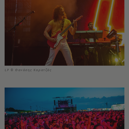
LP © Θανάσης Καρατζάς