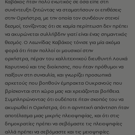
Καβάκος ήταν πολύ ενωτικός σε όσα είπε στη
συνέντευξη ζητώντας να σταματήσουν οι επιθέσεις
στην Ορχήστρα, με την οποία τον συνδέουν στενοί
δεσμοί, τονίζοντας ότι σε καμία περίπτωση δεν πρέπει
να ακυρώνεται συλλήβδην γιατί είναι ένας σημαντικός
θεσμός. Ο Λεωνίδας Καβάκος τόνισε για μία ακόμα
φορά ότι ήταν πολλοί οι μουσικοί στην
ορχήστρα, πέραν του καλλιτεχνικού διευθυντή Λουκά
Καρυτινού και της διοίκησης, που ήταν πρόθυμοι να
παίξουν στη συναυλία, και γνωρίζει προσωπικά
αρκετούς που βοηθούν έμπρακτα Ουκρανούς που
βρίσκονται στη χώρα μας και χρειάζονται βοήθεια.
Συμπληρώνοντας ότι ουδέποτε ήταν σκοπός του να
ακυρωθεί η Ορχήστρα, ότι η αρνητική απάντηση ήταν
αποτέλεσμα μιας μικρής πλειοψηφίας, και ότι στις
δημοκρατίες πρέπει να σεβόμαστε τις πλειοψηφίες
αλλά πρέπει να σεβόμαστε και τις μειοψηφίες.