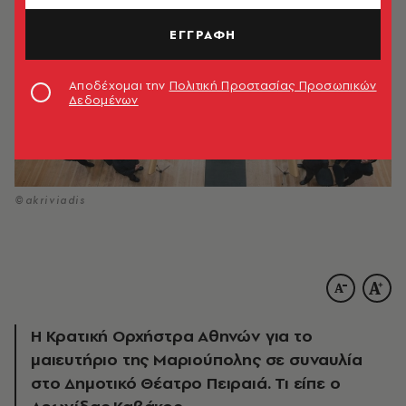
ΕΓΓΡΑΦΗ
Αποδέχομαι την
Πολιτική Προστασίας Προσωπικών
Δεδομένων
©akriviadis
Η Κρατική Ορχήστρα Αθηνών για το
μαιευτήριο της Μαριούπολης σε συναυλία
στο Δημοτικό Θέατρο Πειραιά. Τι είπε ο