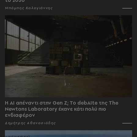
το 2030
Μπάμπης Καλογιάννης
Η AI απέναντι στην Gen Z; Το debAIte της The
Newtons Laboratory έκανε κάτι πολύ πιο
ενδιαφέρον
Δημήτρης Αθανασιάδης