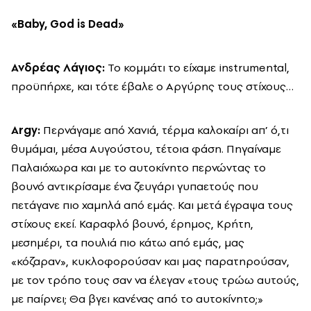
«
Baby
,
God
is
Dead
»
Ανδρέας Λάγιος:
Το κομμάτι το είχαμε instrumental,
προϋπήρχε, και τότε έβαλε ο Αργύρης τους στίχους…
Argy:
Περνάγαμε από Χανιά, τέρμα καλοκαίρι απ’ ό,τι
θυμάμαι, μέσα Αυγούστου, τέτοια φάση. Πηγαίναμε
Παλαιόχωρα και με το αυτοκίνητο περνώντας το
βουνό αντικρίσαμε ένα ζευγάρι γυπαετούς που
πετάγανε πιο χαμηλά από εμάς. Και μετά έγραψα τους
στίχους εκεί. Καραφλό βουνό, έρημος, Κρήτη,
μεσημέρι, τα πουλιά πιο κάτω από εμάς, μας
«κόζαραν», κυκλοφορούσαν και μας παρατηρούσαν,
με τον τρόπο τους σαν να έλεγαν «τους τρώω αυτούς,
με παίρνει; Θα βγει κανένας από το αυτοκίνητο;»