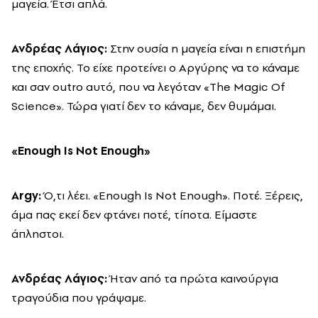
μαγεία. Έτσι απλά.
Ανδρέας Λάγιος:
Στην ουσία η μαγεία είναι η επιστήμη
της εποχής. Το είχε προτείνει ο Αργύρης να το κάναμε
και σαν outro αυτό, που να λεγόταν «The Magic Of
Science». Τώρα γιατί δεν το κάναμε, δεν θυμάμαι.
«
Enough
Is
Not
Enough
»
Argy:
Ό,τι λέει. «Enough Is Not Enough». Ποτέ. Ξέρεις,
άμα πας εκεί δεν φτάνει ποτέ, τίποτα. Είμαστε
άπληστοι.
Ανδρέας Λάγιος:
Ήταν από τα πρώτα καινούργια
τραγούδια που γράψαμε.