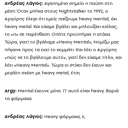
Ανδρέας Λάγιος:
Αγαπημένο σημείο η παύση στη
μέση. Όταν μπήκα στους Nightstalker το 1992, ο
Αργύρης έλεγε ότι εμείς παίζουμε heavy mental, όχι
heavy metal. Και είχαμε βγάλει και μπλουζάκι κιόλας,
το «n» σε παρένθεση. Οπότε προϋπήρχε η ατάκα.
Τώρα, γιατί το βγάλαμε «Heavy Mental»; Νομίζω μας
πήγαινε προς τα εκεί το κομμάτι. Kαι λέει o Αργύρης
«πώς να το βγάλουμε αυτό», γιατί δεν είχαμε τίτλο, και
λέει «Heavy Mental». Τώρα οι στίχοι δεν έχουν και
μεγάλη σχέση με heavy metal, έτσι;
Argy:
Mental έχουνε μόνο. Γι’ αυτό είναι heavy. Βαριά
τα φάρμακα.
Ανδρέας Λάγιος:
Heavy φάρμακα, ε;