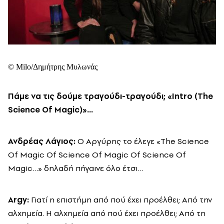
© Milo/Δημήτρης Μυλωνάς
Πάμε να τις δούμε τραγούδι-τραγούδι; «Intro (
The
Science
Ο
f
Magic
)»…
Ανδρέας
Λάγιος
:
Ο Αργύρης το έλεγε «The Science
Οf Magic Οf Science Of Magic Of Science Of
Magic…» δηλαδή πήγαινε όλο έτσι…
Argy
:
Γιατί η επιστήμη από πού έχει προέλθει; Από την
αλχημεία. Η αλχημεία από πού έχει προέλθει; Από τη