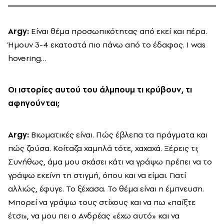
Argy
:
Είναι θέμα προσωπικότητας από εκεί και πέρα.
Ήμουν 3-4 εκατοστά πιο πάνω από το έδαφος. I was
hovering…
Οι ιστορίες αυτού του άλμπουμ τι κρύβουν, τι
αφηγούνται;
Argy
:
Βιωματικές είναι. Πώς έβλεπα τα πράγματα και
πώς ζούσα. Κοίταζα χαμηλά τότε, χαχαχά. Ξέρεις τι;
Συνήθως, άμα μου σκάσει κάτι να γράψω πρέπει να το
γράψω εκείνη τη στιγμή, όπου και να είμαι. Γιατί
αλλιώς, έφυγε. Το ξέχασα. Το θέμα είναι η έμπνευση.
Μπορεί να γράψω τους στίχους και να πω «παίξτε
έτσι», να μου πει ο Ανδρέας «έχω αυτό» και να