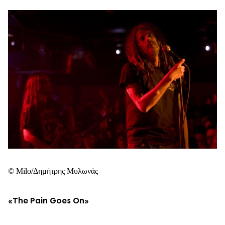
© Milo/Δημήτρης Μυλωνάς
«
The
Pain
Goes
On
»