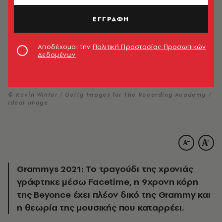
ΕΓΓΡΑΦΗ
Αποδέχομαι την
Πολιτική Προστασίας Προσωπικών
Δεδομένων
© Kevin Winter / Getty Images for The Recording Academy /
Ideal Image
Grammys 2021: Το τραγούδι της χρονιάς
γράφτηκε μέσω Facetime, η 9χρονη κόρη
της Beyonce έχει πλέον δικό της Grammy και
η θεωρία της μουσικής που καταρρέει.