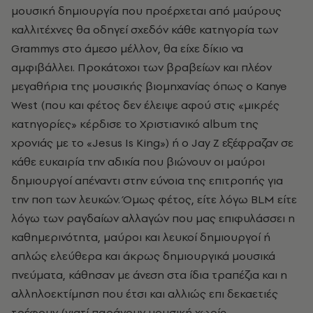
μουσική δημιουργία που προέρχεται από μαύρους
καλλιτέχνες θα οδηγεί σχεδόν κάθε κατηγορία των
Grammys στο άμεσο μέλλον, θα είχε δίκιο να
αμφιβάλλει. Προκάτοχοι των βραβείων και πλέον
μεγαθήρια της μουσικής βιομηχανίας όπως ο Kanye
West (που και φέτος δεν έλειψε αφού στις «μικρές
κατηγορίες» κέρδισε το Χριστιανικό album της
χρονιάς με το «Jesus Is King») ή ο Jay Z εξέφραζαν σε
κάθε ευκαιρία την αδικία που βιώνουν οι μαύροι
δημιουργοί απέναντι στην εύνοια της επιτροπής για
την ποπ των λευκών. Όμως φέτος, είτε λόγω BLM είτε
λόγω των ραγδαίων αλλαγών που μας επιφυλάσσει η
καθημερινότητα, μαύροι και λευκοί δημιουργοί ή
απλώς ελεύθερα και άκρως δημιουργικά μουσικά
πνεύματα, κάθησαν με άνεση στα ίδια τραπέζια και η
αλληλοεκτίμηση που έτσι και αλλιώς επι δεκαετιές
τρέφουν (γιατί παράγουν μουσική χωρίς