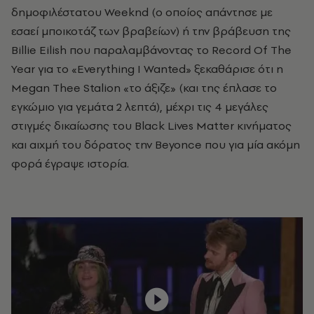
δημοφιλέστατου Weeknd (ο οποίος απάντησε με
εσαεί μποικοτάζ των βραβείων) ή την βράβευση της
Billie Eilish που παραλαμβάνοντας το Record Of The
Year για το «Everything I Wanted» ξεκαθάρισε ότι η
Megan Thee Stalion «το άξιζε» (και της έπλασε το
εγκώμιο για γεμάτα 2 λεπτά), μέχρι τις 4 μεγάλες
στιγμές δικαίωσης του Black Lives Matter κινήματος
και αιχμή του δόρατος την Beyonce που για μία ακόμη
φορά έγραψε ιστορία.