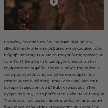
Επιπλέον, την απόλυτα δημιουργική πλευρά του
«Black Lives Matter» επιβεβαίωσαν παγκοσμίως τόσο
η βράβευση της H.E.R. για το τραγούδι της χρονιάς με
το «I Can’t Breath» (η δημιουργός δήλωσε ότι δεν
περίμενε ποτέ οι φόβοι της και ο πόνος της να έχουν
τόσο μαζικό αντίκτυπο, ειδικά για ένα κομμάτι που
έστησε με την ομάδα της μέσω FaceTime) όσο και η
δυναμική εμφάνιση του Lil Baby στο κομμάτι «The
Bigger Picture», με τη βοήθεια του Killer Mike των Run
The Jewels, που σχεδόν απαίτησαν (αν όχι απέδωσαν)
δικαιοσύνη, στήνοντας μια εμφάνισης που μπορεί να