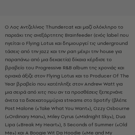
O Λος Αντζελίνος Thundercat και μαζί ολόκληρο το
παρεάκι της ανεξάρτητης Brainfeeder (ενός label που
ηγείται ο Flying Lotus και δημιουργεί τις underground
τάσεις από την jazz και την ραπ μέχρι την house για
παραπάνω από μια δεκαετία) δίκαια κέρδισε το
βραβείο του Progressive R&B album της χρονιάς και
οριακά άξιζε στον Flying Lotus και το Producer Of The
Year βραβείο που κατέπληξε στον Andrew Watt για
μια σειρά από χιτς που αν τα προσθέσεις ξεπερνάνε
άνετα τα δισεκατομμύρια streams στο Spotify (βλέπε
Post Malone («Take What You Want»), Ozzy Osbourne
(«Ordinary Man»), Miley Cyrus («Midnight Sky»), Dua
Lipa («Break My Heart»), 5 Seconds of Summer («Old
Me») και A Boogie Wit Da Hoodie («Me and My