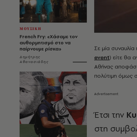
ΜΟΥΣΙΚΗ
French Fry: «Χάσαμε τον
αυθορμητισμό στο να
Σε μία συναυλία
παίρνουμε ρίσκα»
event
) είτε θα 
Δημήτρης
Αθανασιάδης
Αθήνας αποφάσισ
πολύτιμη όμως 
Έτσι την
Κυ
στη συμβο