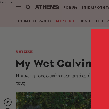
FORUM
ΕΠΙΚΑΙΡΟΤΗΤ
ΚΙΝΗΜΑΤΟΓΡΑΦΟΣ
ΜΟΥΣΙΚΗ
ΒΙΒΛΙΟ
ΘΕΑΤΡ
ΜΟΥΣΙΚΗ
My Wet Calvin: H
Η πρώτη τους συνέντευξη μετά από 8 χρόνια
τους