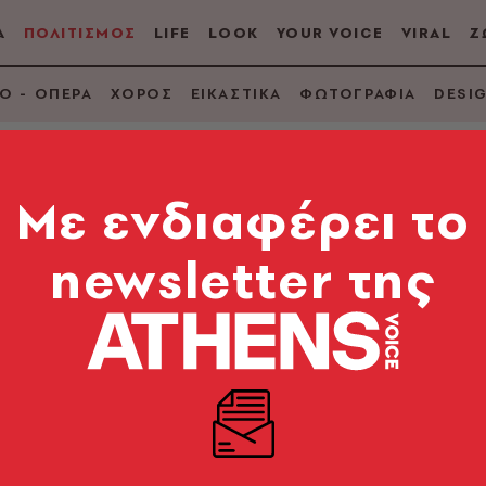
Α
ΠΟΛΙΤΙΣΜΟΣ
LIFE
LOOK
YOUR VOICE
VIRAL
Ζ
Ο - ΟΠΕΡΑ
ΧΟΡΟΣ
ΕΙΚΑΣΤΙΚΑ
ΦΩΤΟΓΡΑΦΙΑ
DESI
Mε ενδιαφέρει το
newsletter της
 μεγάλη επιστροφή
 απουσίας και όσα πρέπει να ξέρετε για τη συναυλι