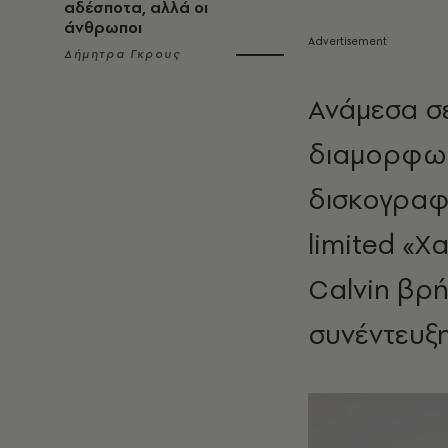
αδέσποτα, αλλά οι
άνθρωποι
Δήμητρα Γκρους
Ανάμεσα σε
διαμορφωμ
δισκογραφί
limited «Χ
Calvin βρή
συνέντευξη