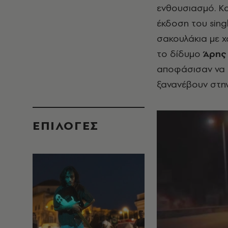
ενθουσιασμό. Κα
έκδοση του sing
σακουλάκια με 
το δίδυμο
Άρης
αποφάσισαν να 
ξανανέβουν στη
EΠΙΛΟΓΈΣ