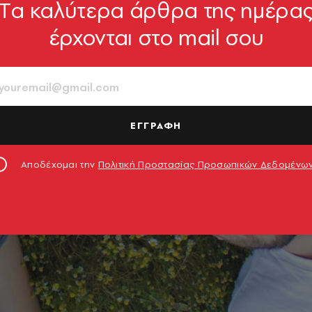
Tα καλύτερα άρθρα της ημέρα
έρχονται στο mail σου
ΕΓΓΡΑΦΗ
Αποδέχομαι την
Πολιτική Προστασίας Προσωπικών Δεδομένω