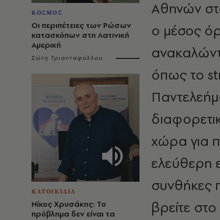
Αθηνών στο
ΚΟΣΜΟΣ
Οι περιπέτειες των Ρώσων
ο μέσος όρ
κατασκόπων στη Λατινική
Αμερική
ανακαλώντ
Σώτη Τριανταφύλλου
όπως το str
Παντελεήμο
διαφορετικ
χώρα για π
ελεύθερη ε
συνθήκες π
ΚΑΤΟΙΚΙΔΙΑ
βρείτε στο
Νίκος Χρυσάκης: Το
πρόβλημα δεν είναι τα