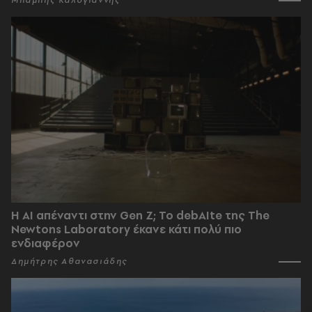
Η AI απέναντι στην Gen Z; Το debAIte της The
Newtons Laboratory έκανε κάτι πολύ πιο
ενδιαφέρον
Δημήτρης Αθανασιάδης