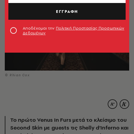
ΕΓΓΡΑΦΗ
Αποδέχομαι την
Πολιτική Προστασίας Προσωπικών
Δεδομένων
© Rhian Cox
Το πρώτο Venus In Furs μετά το κλείσιμο του
Second Skin με guests τις Shelly d’Inferno και