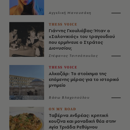
Αγγελική Μανουσάκη
THESS VOICE
Γιάννης Γκουλιόβας: Ήταν ο
«Σαλονικιός» του τραγουδιού
που ερμήνευε ο Στράτος
Διονυσίου;
Στέφανος Τσιτσόπουλος
THESS VOICE
Αλκαζάρ: Το στοίχημα της
επόμενης μέρας για το ιστορικό
μνημείο
Βάσω Βλαχοπούλου
ON MY ROAD
Ταβέρνα Ανδρέας: κρητική
κουζίνα και μοναδική θέα στην
Αγία Τριάδα Ρεθύμνου