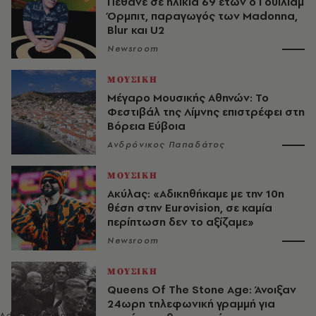
Πέθανε σε ηλικία 69 ετών ο Γουίλιαμ
Όρμπιτ, παραγωγός των Madonna,
Blur και U2
Newsroom
ΜΟΥΣΙΚΗ
Μέγαρο Μουσικής Αθηνών: Το
Φεστιβάλ της Λίμνης επιστρέφει στη
Βόρεια Εύβοια
Ανδρόνικος Παπαδάτος
ΜΟΥΣΙΚΗ
Ακύλας: «Αδικηθήκαμε με την 10η
θέση στην Eurovision, σε καμία
περίπτωση δεν το αξίζαμε»
Newsroom
ΜΟΥΣΙΚΗ
Queens Of The Stone Age: Άνοιξαν
24ωρη τηλεφωνική γραμμή για