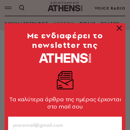
VOICE RADIO
ΚΙΝΗΜΑΤΟΓΡΑΦΟΣ
ΜΟΥΣΙΚΗ
ΒΙΒΛΙΟ
ΘΕΑΤΡΟ - Ο
Mε ενδιαφέρει το
newsletter της
ΜΟΥΣΙΚΗ
Το πρώτο Venus In Furs της post-
Second Skin εποχής έρχεται στο
Gagarin
Το θεματικό event του Γιώργου Φακίνου με special
guests θα γίνει στις 21 Μαρτίου
Tα καλύτερα άρθρα της ημέρας έρχονται
στο mail σου
Μαρία Αλεξίου
27.01.2020, 18:56
1’ ΔΙΑΒΑΣΜΑ