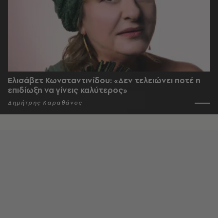
Ελισάβετ Κωνσταντινίδου: «Δεν τελειώνει ποτέ η
επιδίωξη να γίνεις καλύτερος»
Δημήτρης Καραθάνος