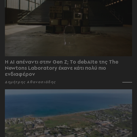
Η AI απέναντι στην Gen Z; Το debAIte της The
Newtons Laboratory έκανε κάτι πολύ πιο
ενδιαφέρον
Δημήτρης Αθανασιάδης