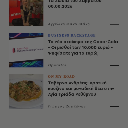
Τα Ζώδια του Σαββάτου
08.08.2026
Αγγελική Μανουσάκη
BUSINESS BACKSTAGE
Το νέο στοίχημα της Coca-Cola
- Οι μισθοί των 10.000 ευρώ -
Ψηφίσατε για το ευρώ;
Operator
ON MY ROAD
Ταβέρνα Ανδρέας: κρητική
κουζίνα και μοναδική θέα στην
Αγία Τριάδα Ρεθύμνου
Γιώργος Ζαρζώνης