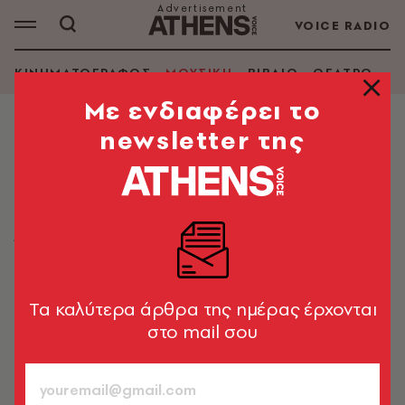
VOICE RADIO
ΚΙΝΗΜΑΤΟΓΡΑΦΟΣ
ΜΟΥΣΙΚΗ
ΒΙΒΛΙΟ
ΘΕΑΤΡΟ - Ο
Mε ενδιαφέρει το
newsletter της
ΜΟΥΣΙΚΗ
5 συναυλίες που δεν μπορεί να
χάσει κανένα κορίτσι
Έρχονται και απογειώνουν με μουσική το φετινό
καλοκαίρι
Tα καλύτερα άρθρα της ημέρας έρχονται
Γιώργος Δημητρακόπουλος
706
στο mail σου
ΤΕΥΧΟΣ
12.06.2019, 16:32
1’ ΔΙΑΒΑΣΜΑ