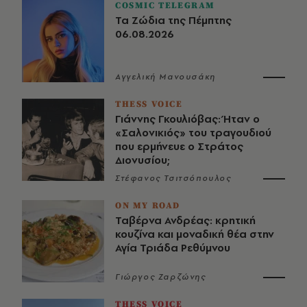
COSMIC TELEGRAM
Τα Ζώδια της Πέμπτης
06.08.2026
Αγγελική Μανουσάκη
THESS VOICE
Γιάννης Γκουλιόβας: Ήταν ο
«Σαλονικιός» του τραγουδιού
που ερμήνευε ο Στράτος
Διονυσίου;
Στέφανος Τσιτσόπουλος
ON MY ROAD
Ταβέρνα Ανδρέας: κρητική
κουζίνα και μοναδική θέα στην
Αγία Τριάδα Ρεθύμνου
Γιώργος Ζαρζώνης
THESS VOICE