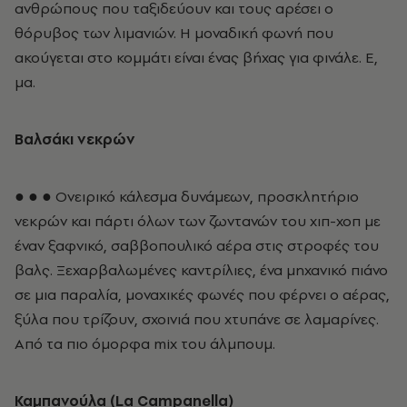
ανθρώπους που ταξιδεύουν και τους αρέσει ο
θόρυβος των λιμανιών. Η μοναδική φωνή που
ακούγεται στο κομμάτι είναι ένας βήχας για φινάλε. Ε,
μα.
Βαλσάκι νεκρών
● ● ● Ονειρικό κάλεσμα δυνάμεων, προσκλητήριο
νεκρών και πάρτι όλων των ζωντανών του χιπ-χοπ με
έναν ξαφνικό, σαββοπουλικό αέρα στις στροφές του
βαλς. Ξεχαρβαλωμένες καντρίλιες, ένα μηχανικό πιάνο
σε μια παραλία, μοναχικές φωνές που φέρνει ο αέρας,
ξύλα που τρίζουν, σχοινιά που χτυπάνε σε λαμαρίνες.
Από τα πιο όμορφα mix του άλμπουμ.
Καμπανούλα (La Campanella)