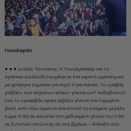
Γκιουλαράπ
● ● ● Διπλός Τσιτσάνης. Η Γκιουλμπαχάρ και το
Αράπικο λουλούδι ενωμένα σε ένα σφιχτό ορχηστρικό
με γρήγορα τύμπανα για χορό ή για πανικό. Το «γιαβάς
γιαβάς» των αόρατων στίχων γίνεται surf ποδοβολητό
ενώ το «γιαχαβάχ αράπ χαβάς» γίνεται ένα λιγωμένο
βιολί. Από πίσω έρχεται απειλητικό το επόμενο μεγάλο
κύμα. Ή θα σε καταπιεί στη μεθυσμένη γλύκα του ή θα
σε ξυπνήσει πετώντας σε στα βράχια – δηλαδή στο