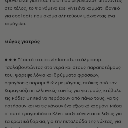
χρόνο είναι γιατί έχω παιδί που μεγαλώνω». Φτάνοντας
στο τέλος, το Φαινόμενο έχει γίνει ένα κομμάτι ιδανικό
για cool cats που ακόμα αλητεύουν ψάχνοντας ένα
χαμόγελο.
Μάγος γιατρός
● ● ● Γι’ αυτό το είπε «Internet» το άλμπουμ.
Τσαλαβουτώντας στα νερά και στους παραποτάμους
του, ψάρεψε λόγια και θρύμματα φράσεων,
αφηγήσεις παραμυθιών με μάγους, ατάκες από τον
Καραγκιόζη κι ελληνικές ταινίες για γιατρούς, κι έβαλε
τις Ρόδες United να περάσουν από πάνω τους, να τις
πατήσουν και να τις κάνουν ένα εξωτικό χαρμάνι. Μέσα
σ’ αυτό τραγουδάει ο Κλιντ και ξεχύνονται οι λέξεις για
τα ερωτικά ξόρκια, για την πεταλούδα της νύχτας, για