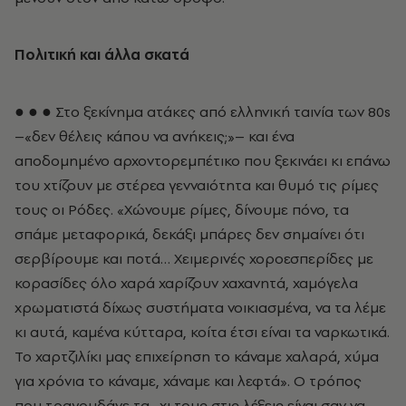
Πολιτική και άλλα σκατά
● ● ● Στο ξεκίνημα ατάκες από ελληνική ταινία των 80s
–«δεν θέλεις κάπου να ανήκεις;»– και ένα
αποδομημένο αρχοντορεμπέτικο που ξεκινάει κι επάνω
του χτίζουν με στέρεα γενναιότητα και θυμό τις ρίμες
τους οι Ρόδες. «Χώνουμε ρίμες, δίνουμε πόνο, τα
σπάμε μεταφορικά, δεκάξι μπάρες δεν σημαίνει ότι
σερβίρουμε και ποτά… Χειμερινές χοροεσπερίδες με
κορασίδες όλο χαρά χαρίζουν χαχανητά, χαμόγελα
χρωματιστά δίχως συστήματα νοικιασμένα, να τα λέμε
κι αυτά, καμένα κύτταρα, κοίτα έτσι είναι τα ναρκωτικά.
Το χαρτζιλίκι μας επιχείρηση το κάναμε χαλαρά, χύμα
για χρόνια το κάναμε, χάναμε και λεφτά». Ο τρόπος
που τραγουδάνε τα -χι τους στις λέξεις είναι σαν να