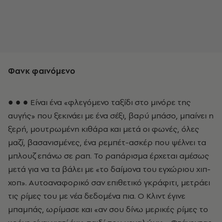
Φανκ φαινόμενο
● ● ● Είναι ένα «φλεγόμενο ταξίδι στο μινόρε της
αυγής» που ξεκινάει με ένα σέξι, βαρύ μπάσο, μπαίνει η
ξερή, μουτρωμένη κιθάρα και μετά οι φωνές, όλες
μαζί, βασανισμένες, ένα ρεμπέτ-ασκέρ που ψέλνει τα
μπλουζ επάνω σε ραπ. Το ραπάρισμα έρχεται αμέσως
μετά για να τα βάλει με «το δαίμονα του εγχώριου χιπ-
χοπ». Αυτοαναφορικό σαν επιθετικό γκράφιτι, μετράει
τις ρίμες του με νέα δεδομένα πια. Ο Κλιντ έγινε
μπαμπάς, ωρίμασε και «αν σου δίνω μερικές ρίμες το