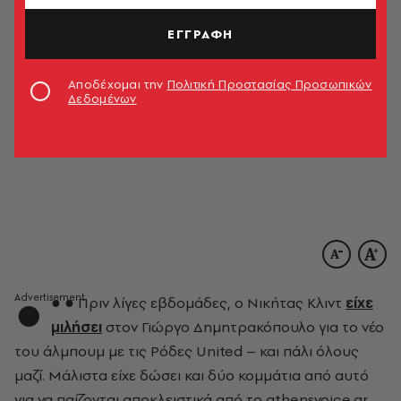
ΕΓΓΡΑΦΗ
Αποδέχομαι την
Πολιτική Προστασίας Προσωπικών
Δεδομένων
●
● ● Πριν λίγες εβδομάδες, ο Νικήτας Κλιντ
είχε
μιλήσει
στον Γιώργο Δημητρακόπουλο για το νέο
του άλμπουμ με τις Ρόδες United – και πάλι όλους
μαζί. Μάλιστα είχε δώσει και δύο κομμάτια από αυτό
για να παίζονται αποκλειστικά από το athensvoice.gr.