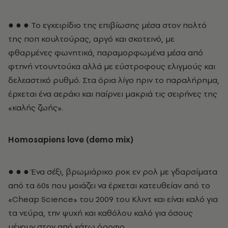
● ● ● Το εγχειρίδιο της επιβίωσης μέσα στον πολτό
της ποπ κουλτούρας, αργό και σκοτεινό, με
φθαρμένες φωνητικά, παραμορφωμένα μέσα από
φτηνή ντουντούκα αλλά με εύστροφους ελιγμούς και
δελεαστικό ρυθμό. Στα όρια λίγο πριν το παραλήρημα,
έρχεται ένα αεράκι και παίρνει μακριά τις σειρήνες της
«καλής ζωής».
Homosapiens love (demo mix)
● ● ● Ένα σέξι, βρωμιάρικο ροκ εν ρολ με γδαρσίματα
από τα 60s που μοιάζει να έρχεται κατευθείαν από το
«Cheap Science» του 2009 του Κλιντ και είναι καλό για
τα νεύρα, την ψυχή και καθόλου καλό για όσους
μένουν στον από κάτω όροφο.