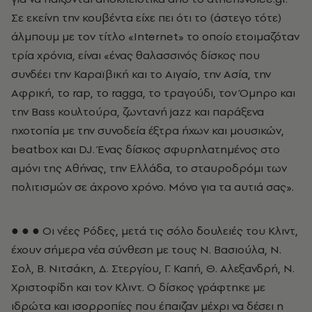
Σε εκείνη την κουβέντα είχε πει ότι το (άστεγο τότε)
άλμπουμ με τον τίτλο «Internet» το οποίο ετοιμαζόταν
τρία χρόνια, είναι «ένας θαλασσινός δίσκος που
συνδέει την Καραϊβική και το Αιγαίο, την Ασία, την
Αφρική, το rap, το ragga, το τραγούδι, τον Όμηρο και
την Bass κουλτούρα, ζωντανή jazz και παράξενα
ηχοτοπία με την συνοδεία έξτρα ήχων και μουσικών,
beatbox και DJ. Ένας δίσκος σφυρηλατημένος στο
αμόνι της Αθήνας, την Ελλάδα, το σταυροδρόμι των
πολιτισμών σε άχρονο χρόνο. Μόνο για τα αυτιά σας».
● ● ● Οι νέες Ρόδες, μετά τις σόλο δουλειές του Κλιντ,
έχουν σήμερα νέα σύνθεση με τους Ν. Βασιούλα, Ν.
Σολ, Β. Νιτσάκη, Δ. Στεργίου, Γ. Καπή, Θ. Αλεξανδρή, Ν.
Χριστοφίδη και τον Κλιντ. Ο δίσκος γράφτηκε με
ιδρώτα και ισορροπίες που έπαιζαν μέχρι να δέσει η