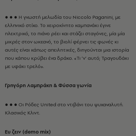
● ● ● Η γνωστή μελωδία του Niccolο Paganini, με
ελληνικό στίχο. Το χειροκίνητο καμπανάκι έγινε
ηλεκτρικό, το πιάνο ρέει και στάζει σταγόνες, μία μία
μικρές στον ωκεανό, το βιολί φέρνει τις φωνές κι
αυτές είναι κάπως απειλητικές, διηγούνται μια ιστορία
που κάπου κρύβει ένα δράκο. «Τι ’ν’ αυτό; Τραγουδάκι
με υφάκι τρελό».
Γρηγόρη Λαμπράκη & Φύσσα γωνία
● ● ● Οι Ρόδες United στο ντιβάνι του ψυχαναλυτή.
Κλασικός Κλιντ.
Ευ ζειν (demo mix)