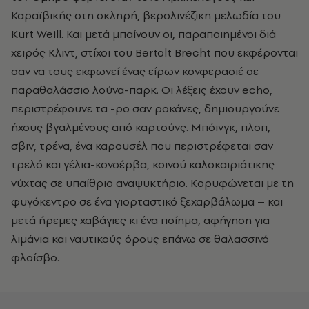
Καραϊβικής στη σκληρή, βερολινέζικη μελωδία του
Kurt Weill. Και μετά μπαίνουν οι, παραποιημένοι διά
χειρός Κλιντ, στίχοι του Bertolt Brecht που εκφέρονται
σαν να τους εκφωνεί ένας είρων κονφερασιέ σε
παραθαλάσσιο λούνα-παρκ. Οι λέξεις έχουν echo,
περιστρέφουνε τα -ρο σαν ροκάνες, δημιουργούνε
ήχους βγαλμένους από καρτούνς. Μπόινγκ, πλοπ,
σβιν, τρένα, ένα καρουσέλ που περιστρέφεται σαν
τρελό και γέλια-κονσέρβα, κοινού καλοκαιριάτικης
νύχτας σε υπαίθριο αναψυκτήριο. Κορυφώνεται με τη
φυγόκεντρο σε ένα γιορταστικό ξεχαρβάλωμα – και
μετά ήρεμες χαβάγιες κι ένα ποίημα, αφήγηση για
λιμάνια και ναυτικούς όρους επάνω σε θαλασσινό
φλοίσβο.