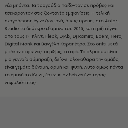
νέα μπάντα. Τα τραγούδια παίζονταν σε πρόβες και
τσεκάρονταν στις ζωντανές εμφανίσεις. Η τελική
ηχογράφηση έγινε ζωντανά, όπως πρέπει, στο Antart
Studio το δεύτερο εξάμηνο του 2015, και η μίξη έγινε
από τους Ν. Κλιντ, Fleck, DjAlx, Dj Ramiro, Boem, Ηero,
Digital Monk και Βαγγέλη Καραπέτρο. Στο σπίτι μετά
μπήκαν οι φωνές, οι μίξεις, τα εφέ. Το άλμπουμ είναι
μια γενναία σύμπραξη, δείχνει ολοκάθαρα την ομάδα,
είναι γεμάτο δύναμη, ορμή και ψυχή. Αυτό όμως πάντα
το εμπνέει ο Κλιντ, έστω κι αν δείχνει ένα τέρας
νηφαλιότητας.