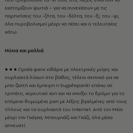
εκστομίζουν φωτιά – για να συνεχίσουν με τις
παρηχήσεις του -ζήτα, του -δέλτα, του -ξι, του -ψι,
όλα πυροβολισμοί μέχρι να πέσει και ο τελευταίος
κάτω.
Νύχια και μαλλιά
● ● ● Ωραία φανκ κιθάρα με ηλεκτρικές μύγες και
ουρλιαχτά λύκων στο βάθος, τέλειο σκηνικό για να
μπει ζεστή και έμπειρη η Sugahspank! επάνω σε
τριπάτο, χορευτικό χοπ και να ανοίξει το δρόμο για το
επόμενο θυμωμένο ραπ με λέξεις βγαλμένες από τους
τίτλους και τα ουρλιαχτά του Internet. Από τον Μέσι
μέχρι την Γκάγκα, Μπουρνάζι και Γκάζι, όλα μέσα
απνευστί.