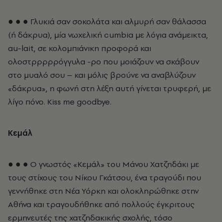
● ● ● Γλυκιά σαν σοκολάτα και αλμυρή σαν θάλασσα
(ή δάκρυα), μία νωχελική cumbia με λόγια ανάμεικτα,
au-lait, σε κολομπιάνικη προφορά και
ολοστρρρρρόγγυλα -ρο που μοιάζουν να σκάβουν
στο μυαλό σου – και μόλις βρούνε να αναβλύζουν
«δάκρυα», η φωνή στη λέξη αυτή γίνεται τρυφερή, με
λίγο πόνο. Kiss me goodbye.
Κεμάλ
● ● ● Ο γνωστός «Κεμάλ» του Μάνου Χατζηδάκι με
τους στίχους του Νίκου Γκάτσου, ένα τραγούδι που
γεννήθηκε στη Νέα Υόρκη και ολοκληρώθηκε στην
Αθήνα και τραγουδήθηκε από πολλούς έγκριτους
ερμηνευτές της χατζηδακικής σχολής, τόσο