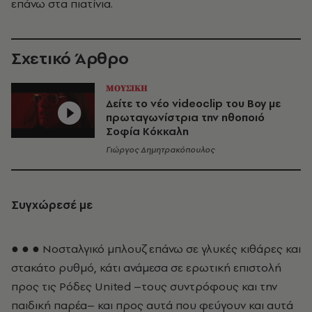
επάνω στα πιατίνια.
Σχετικό Άρθρο
ΜΟΥΣΙΚΗ
Δείτε το νέο videoclip του Βoy με
πρωταγωνίστρια την ηθοποιό
Σοφία Κόκκαλη
Γιώργος Δημητρακόπουλος
Συγχώρεσέ με
● ● ● Νοσταλγικό μπλουζ επάνω σε γλυκές κιθάρες και
στακάτο ρυθμό, κάτι ανάμεσα σε ερωτική επιστολή
προς τις Ρόδες United –τους συντρόφους και την
παιδική παρέα– και προς αυτά που φεύγουν και αυτά