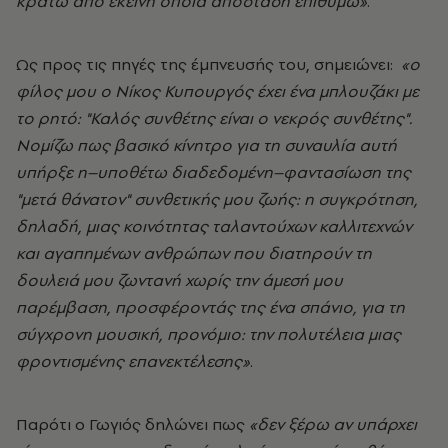
κρατώ από εκείνη όποια απόσταση επιθυμώ»
.
Ως προς τις πηγές της έμπνευσής του, σημειώνει:
«ο
φίλος μου ο Νίκος Κυπουργός έχει ένα μπλουζάκι με
το ρητό: "Καλός συνθέτης είναι ο νεκρός συνθέτης".
Νομίζω πως βασικό κίνητρο για τη συναυλία αυτή
υπήρξε η–υποθέτω διαδεδομένη–φαντασίωση της
"μετά θάνατον" συνθετικής μου ζωής: η συγκρότηση,
δηλαδή, μιας κοινότητας ταλαντούχων καλλιτεχνών
και αγαπημένων ανθρώπων που διατηρούν τη
δουλειά μου ζωντανή χωρίς την άμεσή μου
παρέμβαση, προσφέροντάς της ένα σπάνιο, για τη
σύγχρονη μουσική, προνόμιο: την πολυτέλεια μιας
φροντισμένης επανεκτέλεσης»
.
Παρότι ο Γωγιός δηλώνει πως
«δεν ξέρω αν υπάρχει