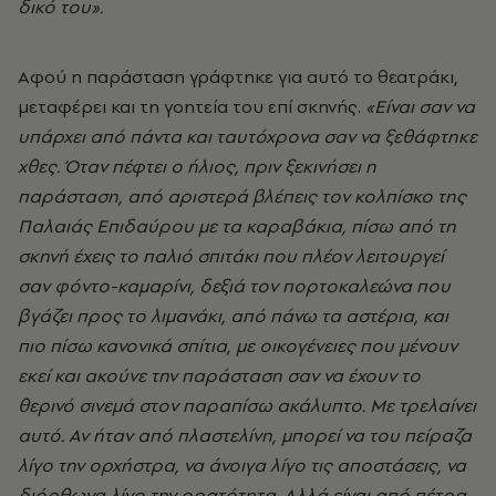
δικό του».
Αφού η παράσταση γράφτηκε για αυτό το θεατράκι,
μεταφέρει και τη γοητεία του επί σκηνής.
«Είναι σαν να
υπάρχει από πάντα και ταυτόχρονα σαν να ξεθάφτηκε
χθες. Όταν πέφτει ο ήλιος, πριν ξεκινήσει η
παράσταση, από αριστερά βλέπεις τον κολπίσκο της
Παλαιάς Επιδαύρου με τα καραβάκια, πίσω από τη
σκηνή έχεις το παλιό σπιτάκι που πλέον λειτουργεί
σαν φόντο-καμαρίνι, δεξιά τον πορτοκαλεώνα που
βγάζει προς το λιμανάκι, από πάνω τα αστέρια, και
πιο πίσω κανονικά σπίτια, με οικογένειες που μένουν
εκεί και ακούνε την παράσταση σαν να έχουν το
θερινό σινεμά στον παραπίσω ακάλυπτο. Με τρελαίνει
αυτό. Αν ήταν από πλαστελίνη, μπορεί να του πείραζα
λίγο την ορχήστρα, να άνοιγα λίγο τις αποστάσεις, να
διόρθωνα λίγο την ορατότητα. Αλλά είναι από πέτρα.