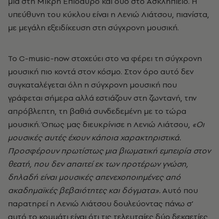
μία στη Μικρή Επίδαυρο και δυο στο Ασκληπιείο. Η
υπεύθυνη του κύκλου είναι η Λενιώ Λιάτσου, πιανίστα,
με μεγάλη εξειδίκευση στη σύγχρονη μουσική.
Το C-music-now στοχεύει στο να φέρει τη σύγχρονη
μουσική πιο κοντά στον κόσμο. Στον όρο αυτό δεν
συγκαταλέγεται όλη η σύγχρονη μουσική που
γράφεται σήμερα αλλά εστιάζουν στη ζωντανή, την
απρόβλεπτη, τη βαθιά συνδεδεμένη με το τώρα
μουσική. Όπως μας διευκρίνισε η Λενιώ Λιάτσου,
«Οι
μουσικές αυτές έχουν κάποια χαρακτηριστικά.
Προσφέρουν πρωτίστως μια βιωματική εμπειρία στον
θεατή, που δεν απαιτεί εκ των προτέρων γνώση,
δηλαδή είναι μουσικές απενεχοποιημένες από
ακαδημαϊκές βεβαιότητες και δόγματα».
Αυτό που
παρατηρεί η Λενιώ Λιάτσου δουλεύοντας πάνω σ’
αυτό το κομμάτι είναι ότι τις τελευταίες δύο δεκαετίες