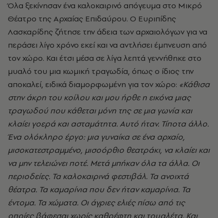
Όλα ξεκίνησαν ένα καλοκαιρινό απόγευμα στο Μικρό
Θέατρο της Αρχαίας Επιδαύρου. Ο Ευριπίδης
Λασκαρίδης ζήτησε την άδεια των αρχαιολόγων για να
περάσει λίγο χρόνο εκεί και να αντλήσει έμπνευση από
τον χώρο. Και έτσι μέσα σε λίγα λεπτά γεννήθηκε στο
μυαλό του μια κωμική τραγωδία, όπως ο ίδιος την
αποκαλεί, ειδικά διαμορφωμένη για τον χώρο: ​
«Κάθισα
στην άκρη του κοίλου και μου ήρθε η εικόνα μιας
τραγωδού που κάθεται μόνη της σε μια γωνία και
κλαίει γοερά και ασταμάτητα. Αυτό ήταν. Τίποτα άλλο.
Ένα ολόκληρο έργο: μια γυναίκα σε ένα αρχαίο,
μισοκατεστραμμένο, μισοόρθιο θεατράκι, να κλαίει και
να μην τελειώνει ποτέ. Μετά μπήκαν όλα τα άλλα. Οι
περιοδείες. Τα καλοκαιρινά φεστιβάλ. Τα ανοιχτά
θέατρα. Τα καμαρίνια που δεν ήταν καμαρίνια. Τα
έντομα. Τα χώματα. Οι άγριες ελιές πίσω από τις
οποίες βάφεσαι χωρίς καθρέφτη και τουαλέτα. Και