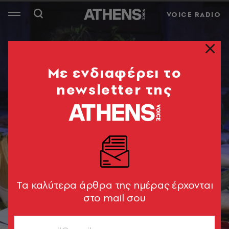
VOICE RADIO
Mε ενδιαφέρει το
newsletter της
Tα καλύτερα άρθρα της ημέρας έρχονται
στο mail σου