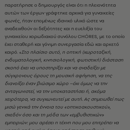
παρατήρησε ο δημιουργός είναι ότι η πλειονότητα
αυτών των έργων γράφτηκε αρχικά για γυναικείες
φωνές, ήταν επομένως ιδανικό υλικό ώστε να
αναδειχθούν οι δεξιότητες και η ευελιξία του
γυναικείου χορωδιακού συνόλου CHÓRES, με το οποίο
έχει σταθερή και γόνιμη συνεργασία εδώ και αρκετό
καιρό. «
Στο πλαίσιο αυτό, η οπτική (χωροταξική,
ενδυματολογική, κινησιολογική, φωτιστική) διάσταση
σκοπό έχει να υποστηρίξει και να αναδείξει με
σύγχρονους όρους τη μουσική αφήγηση, να της
διανοίξει έναν βιώσιμο χώρο –όχι όμως να την
ανταγωνιστεί, να την υποκαταστήσει ή, ακόμα
χειρότερα, να συγχωνευτεί με αυτή. Ας σημειωθεί πως
μισώ γενικά την έννοια του «οπτικοακουστικού»,
σχεδόν όσο και τη μόδα των «εμβυθιστικών»
εμπειριών: μου αρέσει η τέχνη που μου επιτρέπει να