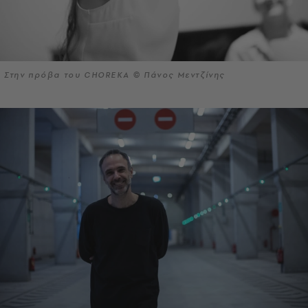
Στην πρόβα του CHOREKA © Πάνος Μεντζίνης