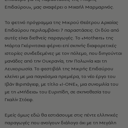
Επιδαύρου», μας αναφέρει ο Μιχαήλ Μαρμαρινός.
Το φετινό πρόγραμμα της Μικρού Θεάτρου Αρχαίας
Επιδαύρου περιλαμβάνει 7 παραστάσεις. Οι δύο από
αυτές είναι διεθνείς παραγωγές. Το «Mothers» της
Μάρτα Γκόρνιτσκα φέρνει επί σκηνής διαφορετικές
ιστορίες συνδεδεμένες με τον πόλεμο, που διηγούνται
μανάδες από την Ουκρανία, την Πολωνία και τη
Λευκορωσία. Το φεστιβάλ της Μικρής Επιδαύρου
κλείνει με μια παγκόσμια πρεμιέρα, το νέο έργο του
Ιβάν Βιριπάγιεφ, με τίτλο «Ι-ΟNE», μια συνομιλία του
με τη «Μήδεια» του Ευριπίδη, σε σκηνοθεσία του
Γκαλίν Στόεφ.
Εμείς όμως εδώ θα εστιάσουμε στις πέντε ελληνικές
παραγωγές που ανοίγουν διάλογο όχι με τη Μεγάλη