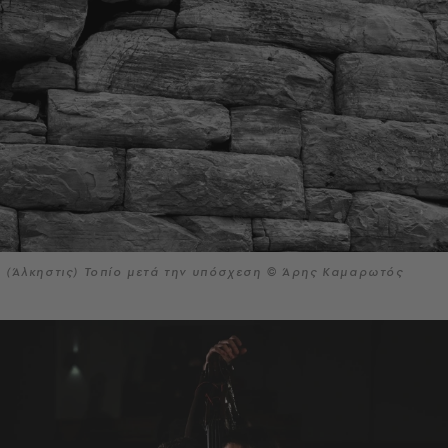
(Άλκηστις) Τοπίο μετά την υπόσχεση © Άρης Καμαρωτός