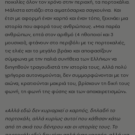
ποικιλίες όλον τον χρόνο στην περιοχή, τα πορτοκάλια.
Μάλιστα εστιάζει στα αιματόσαρκα σαγκουίνια. Και
έτσι με αφορμή έναν καρπό και έναν τόπο, ξεκινάει μια
ιστορία που αφορά τους ανθρώπους. «Μια παρέα
ανθρώπων, επτά στον αριθμό (4 ηθοποιοί και 3
μουσικοί), φτάνουν στο περιβόλι με τις πορτοκαλιές,
τις ελιές και το μεγάλο βράχο και αποφασίζουν
σύμφωνα με την παλιά συνήθεια των Ελλήνων να
διηγηθούν τραγουδιστά την ιστορία τους, Αλλά πολύ
γρήγορα αυτονομούνται, δεν συμμορφώνονται με τον
αιώνα, κρατιούνται μακριά του, βρίσκουν τη δική τους
φωνή, τη φωνή της φύσης και των αποχαιρετισμών».
«Αλλά εδώ δεν κυριαρχεί ο καρπός, δηλαδή το
πορτοκάλι, αλλά κυρίως αυτοί που κάθισαν κάτω
από τη σκιά του δέντρου και οι ιστορίες τους. Το
πορτοκάλι εδώ δεν είναι απλά ένας καρπός, αλλά μια