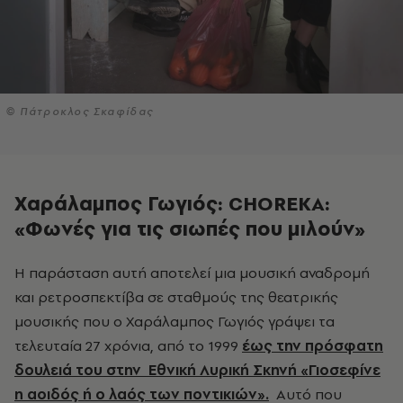
© Πάτροκλος Σκαφίδας
Χαράλαμπος Γωγιός: CHOREKA:
«Φωνές για τις σιωπές που μιλούν»
και ρετροσπεκτίβα σε σταθμούς της θεατρικής
μουσικής που ο Χαράλαμπος Γωγιός γράψει τα
τελευταία 27 χρόνια, από το 1999
έως την πρόσφατη
δουλειά του στην Εθνική Λυρική Σκηνή «Γιοσεφίνε
η αοιδός ή ο λαός των ποντικιών».
Αυτό που