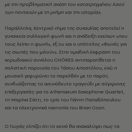
με την προβληματική σχέση του κατατρεγμένου λαού
των ποντικιών με τη μνήμη και την ιστορία»
.
Παράλληλα, Κεντρικό νήμα της συναυλίας αποτελεί η
γυναικεία συλλογική φωνή και η ανάδειξη εκείνων «που
τους λείπει η φωνή», εξ ου και ο υπότιτλος «Φωνές για
τις σιωπές που μιλούν». Στην ομαδική έκφραση του
χορωδιακού συνόλου CHÓRES αντιπαρατίθεται η
σολιστική παρουσία του Τάσου Αποστόλου, ενώ η
μουσική γεφυρώνει το παρελθόν με το παρόν,
συνδυάζοντας το ασυνόδευτο τραγούδι με σύγχρονες
επεξεργασίες για το Athenaeum Saxophone Quartet,
τη Μαρίνα Σάττι, το τρίο του Γιάννη Παπαδόπουλου
και τα ηλεκτρονικά ηχοτοπία του Brian Coon.
Ο Γωγιός ελπίζει ότι το κοινό θα ανακαλύψει πως τα