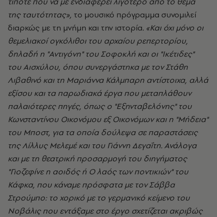
τίποτε που να με ενδιαφέρει λιγότερο από το θέμα
της ταυτότητας»,
το μουσικό πρόγραμμα συνομιλεί
διαρκώς με τη μνήμη και την ιστορία
. «Και όχι μόνο οι
θεμελιακοί ογκόλιθοι του αρχαίου ρεπερτορίου,
δηλαδή η "Αντιγόνη" του Σοφοκλή και οι "Ικέτιδες"
του Αισχύλου, όπου συνεργάστηκα με τον Στάθη
Λιβαθινό και τη Μαριάννα Κάλμπαρη αντίστοιχα, αλλά
εξίσου και τα παρωδιακά έργα που μεταπλάθουν
παλαιότερες πηγές, όπως ο "Εξηνταβελόνης" του
Κωνσταντίνου Οικονόμου εξ Οικονόμων και η "Μήδεια"
του Μποστ, για τα οποία δούλεψα σε παραστάσεις
της Λίλλυς Μελεμέ και του Γιάννη Δεγαΐτη. Ανάλογα
και με τη θεατρική προσαρμογή του διηγήματος
"Γιοζεφίνε η αοιδός ή Ο λαός των ποντικιών" του
Κάφκα, που κάναμε πρόσφατα με τον Σάββα
Στρούμπο: το χορικό με το γερμανικό κείμενο του
Νοβάλις που εντάξαμε στο έργο σχετίζεται ακριβώς