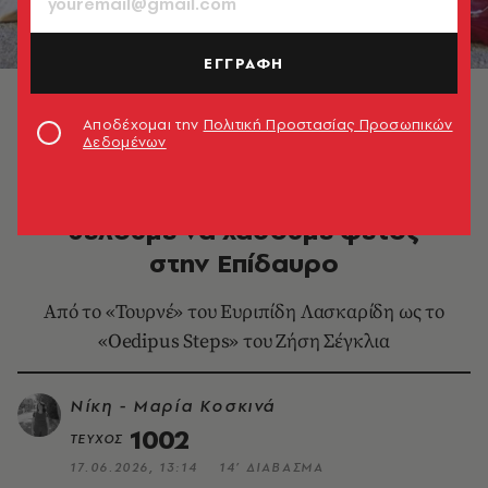
ΕΓΓΡΑΦΗ
Αποδέχομαι την
Πολιτική Προστασίας Προσωπικών
Δεδομένων
MORE IN CULTURE
5+2 παραγωγές που δεν
θέλουμε να χάσουμε φέτος
στην Επίδαυρο
Από το «Τουρνέ» του Ευριπίδη Λασκαρίδη ως το
«Oedipus Steps» του Ζήση Σέγκλια
Νίκη - Μαρία Κοσκινά
1002
ΤΕΥΧΟΣ
17.06.2026, 13:14
14’ ΔΙΑΒΑΣΜΑ