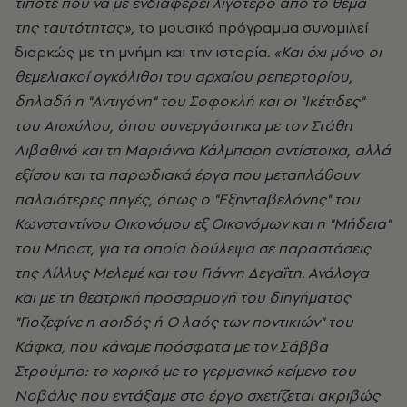
τίποτε που να με ενδιαφέρει λιγότερο από το θέμα
της ταυτότητας»,
το μουσικό πρόγραμμα συνομιλεί
διαρκώς με τη μνήμη και την ιστορία
. «Και όχι μόνο οι
θεμελιακοί ογκόλιθοι του αρχαίου ρεπερτορίου,
δηλαδή η "Αντιγόνη" του Σοφοκλή και οι "Ικέτιδες"
του Αισχύλου, όπου συνεργάστηκα με τον Στάθη
Λιβαθινό και τη Μαριάννα Κάλμπαρη αντίστοιχα, αλλά
εξίσου και τα παρωδιακά έργα που μεταπλάθουν
παλαιότερες πηγές, όπως ο "Εξηνταβελόνης" του
Κωνσταντίνου Οικονόμου εξ Οικονόμων και η "Μήδεια"
του Μποστ, για τα οποία δούλεψα σε παραστάσεις
της Λίλλυς Μελεμέ και του Γιάννη Δεγαΐτη. Ανάλογα
και με τη θεατρική προσαρμογή του διηγήματος
"Γιοζεφίνε η αοιδός ή Ο λαός των ποντικιών" του
Κάφκα, που κάναμε πρόσφατα με τον Σάββα
Στρούμπο: το χορικό με το γερμανικό κείμενο του
Νοβάλις που εντάξαμε στο έργο σχετίζεται ακριβώς