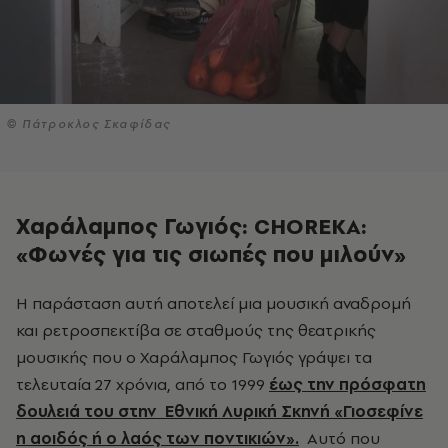
© Πάτροκλος Σκαφίδας
Χαράλαμπος Γωγιός: CHOREKA:
«Φωνές για τις σιωπές που μιλούν»
και ρετροσπεκτίβα σε σταθμούς της θεατρικής
μουσικής που ο Χαράλαμπος Γωγιός γράψει τα
τελευταία 27 χρόνια, από το 1999
έως την πρόσφατη
δουλειά του στην Εθνική Λυρική Σκηνή «Γιοσεφίνε
η αοιδός ή ο λαός των ποντικιών».
Αυτό που