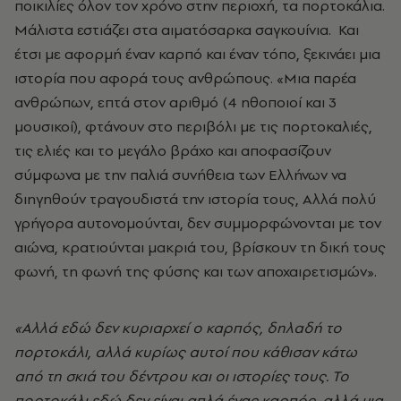
ποικιλίες όλον τον χρόνο στην περιοχή, τα πορτοκάλια.
Μάλιστα εστιάζει στα αιματόσαρκα σαγκουίνια. Και
έτσι με αφορμή έναν καρπό και έναν τόπο, ξεκινάει μια
ιστορία που αφορά τους ανθρώπους. «Μια παρέα
ανθρώπων, επτά στον αριθμό (4 ηθοποιοί και 3
μουσικοί), φτάνουν στο περιβόλι με τις πορτοκαλιές,
τις ελιές και το μεγάλο βράχο και αποφασίζουν
σύμφωνα με την παλιά συνήθεια των Ελλήνων να
διηγηθούν τραγουδιστά την ιστορία τους, Αλλά πολύ
γρήγορα αυτονομούνται, δεν συμμορφώνονται με τον
αιώνα, κρατιούνται μακριά του, βρίσκουν τη δική τους
φωνή, τη φωνή της φύσης και των αποχαιρετισμών».
«Αλλά εδώ δεν κυριαρχεί ο καρπός, δηλαδή το
πορτοκάλι, αλλά κυρίως αυτοί που κάθισαν κάτω
από τη σκιά του δέντρου και οι ιστορίες τους. Το
πορτοκάλι εδώ δεν είναι απλά ένας καρπός, αλλά μια