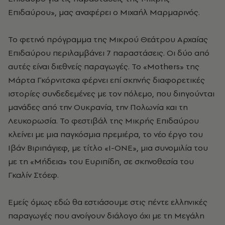
Επιδαύρου», μας αναφέρει ο Μιχαήλ Μαρμαρινός.
Το φετινό πρόγραμμα της Μικρού Θεάτρου Αρχαίας
Επιδαύρου περιλαμβάνει 7 παραστάσεις. Οι δύο από
αυτές είναι διεθνείς παραγωγές. Το «Mothers» της
Μάρτα Γκόρνιτσκα φέρνει επί σκηνής διαφορετικές
ιστορίες συνδεδεμένες με τον πόλεμο, που διηγούνται
μανάδες από την Ουκρανία, την Πολωνία και τη
Λευκορωσία. Το φεστιβάλ της Μικρής Επιδαύρου
κλείνει με μια παγκόσμια πρεμιέρα, το νέο έργο του
Ιβάν Βιριπάγιεφ, με τίτλο «Ι-ΟNE», μια συνομιλία του
με τη «Μήδεια» του Ευριπίδη, σε σκηνοθεσία του
Γκαλίν Στόεφ.
Εμείς όμως εδώ θα εστιάσουμε στις πέντε ελληνικές
παραγωγές που ανοίγουν διάλογο όχι με τη Μεγάλη