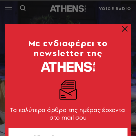
VOICE RADIO
Mε ενδιαφέρει το
newsletter της
Tα καλύτερα άρθρα της ημέρας έρχονται
στο mail σου