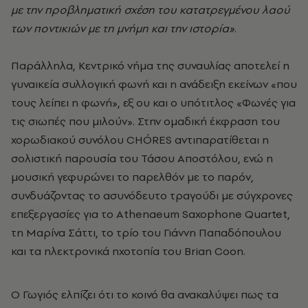
με την προβληματική σχέση του κατατρεγμένου λαού
των ποντικιών με τη μνήμη και την ιστορία»
.
Παράλληλα, Κεντρικό νήμα της συναυλίας αποτελεί η
γυναικεία συλλογική φωνή και η ανάδειξη εκείνων «που
τους λείπει η φωνή», εξ ου και ο υπότιτλος «Φωνές για
τις σιωπές που μιλούν». Στην ομαδική έκφραση του
χορωδιακού συνόλου CHÓRES αντιπαρατίθεται η
σολιστική παρουσία του Τάσου Αποστόλου, ενώ η
μουσική γεφυρώνει το παρελθόν με το παρόν,
συνδυάζοντας το ασυνόδευτο τραγούδι με σύγχρονες
επεξεργασίες για το Athenaeum Saxophone Quartet,
τη Μαρίνα Σάττι, το τρίο του Γιάννη Παπαδόπουλου
και τα ηλεκτρονικά ηχοτοπία του Brian Coon.
Ο Γωγιός ελπίζει ότι το κοινό θα ανακαλύψει πως τα