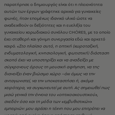
παρατήρησε ο δημιουργός είναι ότι η πλειονότητα
αυτών των έργων γράφτηκε αρχικά για γυναικείες
φωνές, ήταν επομένως ιδανικό υλικό ώστε να
αναδειχθούν οι δεξιότητες και η ευελιξία του
γυναικείου χορωδιακού συνόλου CHÓRES, με το οποίο
έχει σταθερή και γόνιμη συνεργασία εδώ και αρκετό
καιρό. «
Στο πλαίσιο αυτό, η οπτική (χωροταξική,
ενδυματολογική, κινησιολογική, φωτιστική) διάσταση
σκοπό έχει να υποστηρίξει και να αναδείξει με
σύγχρονους όρους τη μουσική αφήγηση, να της
διανοίξει έναν βιώσιμο χώρο –όχι όμως να την
ανταγωνιστεί, να την υποκαταστήσει ή, ακόμα
χειρότερα, να συγχωνευτεί με αυτή. Ας σημειωθεί πως
μισώ γενικά την έννοια του «οπτικοακουστικού»,
σχεδόν όσο και τη μόδα των «εμβυθιστικών»
εμπειριών: μου αρέσει η τέχνη που μου επιτρέπει να