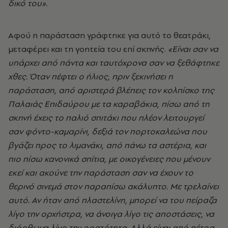
δικό του».
Αφού η παράσταση γράφτηκε για αυτό το θεατράκι,
μεταφέρει και τη γοητεία του επί σκηνής.
«Είναι σαν να
υπάρχει από πάντα και ταυτόχρονα σαν να ξεθάφτηκε
χθες. Όταν πέφτει ο ήλιος, πριν ξεκινήσει η
παράσταση, από αριστερά βλέπεις τον κολπίσκο της
Παλαιάς Επιδαύρου με τα καραβάκια, πίσω από τη
σκηνή έχεις το παλιό σπιτάκι που πλέον λειτουργεί
σαν φόντο-καμαρίνι, δεξιά τον πορτοκαλεώνα που
βγάζει προς το λιμανάκι, από πάνω τα αστέρια, και
πιο πίσω κανονικά σπίτια, με οικογένειες που μένουν
εκεί και ακούνε την παράσταση σαν να έχουν το
θερινό σινεμά στον παραπίσω ακάλυπτο. Με τρελαίνει
αυτό. Αν ήταν από πλαστελίνη, μπορεί να του πείραζα
λίγο την ορχήστρα, να άνοιγα λίγο τις αποστάσεις, να
διόρθωνα λίγο την ορατότητα. Αλλά είναι από πέτρα.