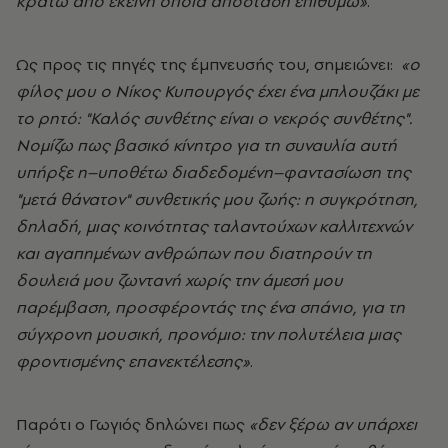
κρατώ από εκείνη όποια απόσταση επιθυμώ»
.
Ως προς τις πηγές της έμπνευσής του, σημειώνει:
«ο
φίλος μου ο Νίκος Κυπουργός έχει ένα μπλουζάκι με
το ρητό: "Καλός συνθέτης είναι ο νεκρός συνθέτης".
Νομίζω πως βασικό κίνητρο για τη συναυλία αυτή
υπήρξε η–υποθέτω διαδεδομένη–φαντασίωση της
"μετά θάνατον" συνθετικής μου ζωής: η συγκρότηση,
δηλαδή, μιας κοινότητας ταλαντούχων καλλιτεχνών
και αγαπημένων ανθρώπων που διατηρούν τη
δουλειά μου ζωντανή χωρίς την άμεσή μου
παρέμβαση, προσφέροντάς της ένα σπάνιο, για τη
σύγχρονη μουσική, προνόμιο: την πολυτέλεια μιας
φροντισμένης επανεκτέλεσης»
.
Παρότι ο Γωγιός δηλώνει πως
«δεν ξέρω αν υπάρχει