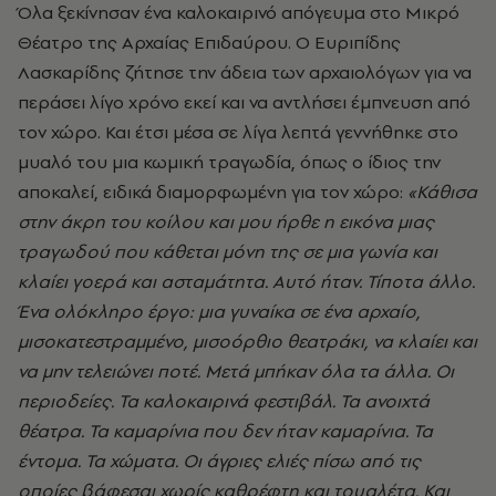
Όλα ξεκίνησαν ένα καλοκαιρινό απόγευμα στο Μικρό
Θέατρο της Αρχαίας Επιδαύρου. Ο Ευριπίδης
Λασκαρίδης ζήτησε την άδεια των αρχαιολόγων για να
περάσει λίγο χρόνο εκεί και να αντλήσει έμπνευση από
τον χώρο. Και έτσι μέσα σε λίγα λεπτά γεννήθηκε στο
μυαλό του μια κωμική τραγωδία, όπως ο ίδιος την
αποκαλεί, ειδικά διαμορφωμένη για τον χώρο: ​
«Κάθισα
στην άκρη του κοίλου και μου ήρθε η εικόνα μιας
τραγωδού που κάθεται μόνη της σε μια γωνία και
κλαίει γοερά και ασταμάτητα. Αυτό ήταν. Τίποτα άλλο.
Ένα ολόκληρο έργο: μια γυναίκα σε ένα αρχαίο,
μισοκατεστραμμένο, μισοόρθιο θεατράκι, να κλαίει και
να μην τελειώνει ποτέ. Μετά μπήκαν όλα τα άλλα. Οι
περιοδείες. Τα καλοκαιρινά φεστιβάλ. Τα ανοιχτά
θέατρα. Τα καμαρίνια που δεν ήταν καμαρίνια. Τα
έντομα. Τα χώματα. Οι άγριες ελιές πίσω από τις
οποίες βάφεσαι χωρίς καθρέφτη και τουαλέτα. Και