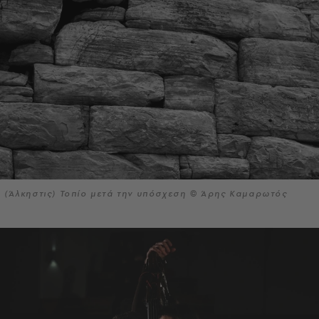
(Άλκηστις) Τοπίο μετά την υπόσχεση © Άρης Καμαρωτός