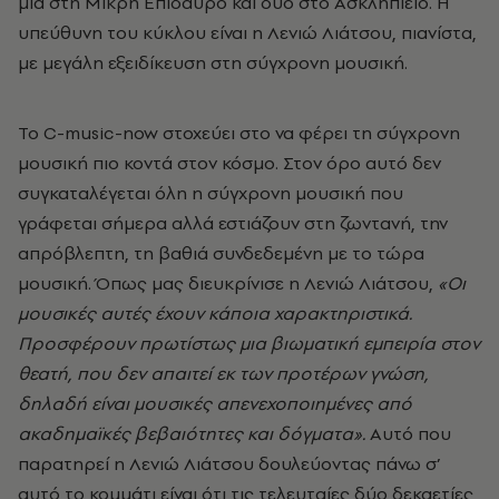
μία στη Μικρή Επίδαυρο και δυο στο Ασκληπιείο. Η
υπεύθυνη του κύκλου είναι η Λενιώ Λιάτσου, πιανίστα,
με μεγάλη εξειδίκευση στη σύγχρονη μουσική.
Το C-music-now στοχεύει στο να φέρει τη σύγχρονη
μουσική πιο κοντά στον κόσμο. Στον όρο αυτό δεν
συγκαταλέγεται όλη η σύγχρονη μουσική που
γράφεται σήμερα αλλά εστιάζουν στη ζωντανή, την
απρόβλεπτη, τη βαθιά συνδεδεμένη με το τώρα
μουσική. Όπως μας διευκρίνισε η Λενιώ Λιάτσου,
«Οι
μουσικές αυτές έχουν κάποια χαρακτηριστικά.
Προσφέρουν πρωτίστως μια βιωματική εμπειρία στον
θεατή, που δεν απαιτεί εκ των προτέρων γνώση,
δηλαδή είναι μουσικές απενεχοποιημένες από
ακαδημαϊκές βεβαιότητες και δόγματα».
Αυτό που
παρατηρεί η Λενιώ Λιάτσου δουλεύοντας πάνω σ’
αυτό το κομμάτι είναι ότι τις τελευταίες δύο δεκαετίες