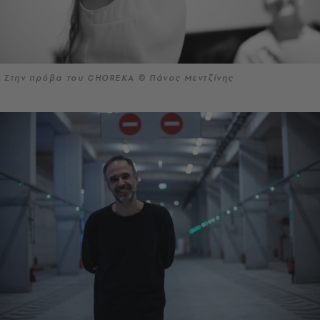
Στην πρόβα του CHOREKA © Πάνος Μεντζίνης