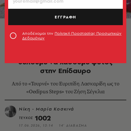
ΕΓΓΡΑΦΗ
Αποδέχομαι την
Πολιτική Προστασίας Προσωπικών
Δεδομένων
MORE IN CULTURE
5+2 παραγωγές που δεν
θέλουμε να χάσουμε φέτος
στην Επίδαυρο
Από το «Τουρνέ» του Ευριπίδη Λασκαρίδη ως το
«Oedipus Steps» του Ζήση Σέγκλια
Νίκη - Μαρία Κοσκινά
1002
ΤΕΥΧΟΣ
17.06.2026, 13:14
14’ ΔΙΑΒΑΣΜΑ