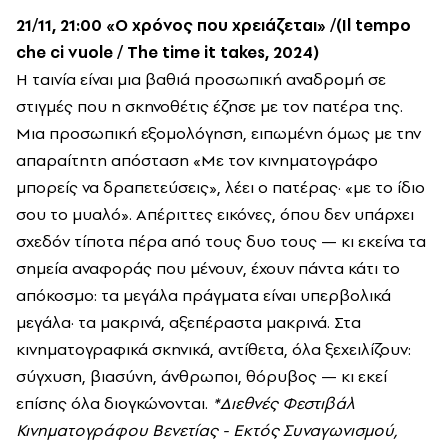
21/11, 21:00 «Ο χρόνος που χρειάζεται» /(Il tempo
che ci vuole / The time it takes, 2024)
Η ταινία είναι μια βαθιά προσωπική αναδρομή σε
στιγμές που η σκηνοθέτις έζησε με τον πατέρα της.
Μια προσωπική εξομολόγηση, ειπωμένη όμως με την
απαραίτητη απόσταση «Με τον κινηματογράφο
μπορείς να δραπετεύσεις», λέει ο πατέρας· «με το ίδιο
σου το μυαλό». Απέριττες εικόνες, όπου δεν υπάρχει
σχεδόν τίποτα πέρα από τους δυο τους — κι εκείνα τα
σημεία αναφοράς που μένουν, έχουν πάντα κάτι το
απόκοσμο: τα μεγάλα πράγματα είναι υπερβολικά
μεγάλα· τα μακρινά, αξεπέραστα μακρινά. Στα
κινηματογραφικά σκηνικά, αντίθετα, όλα ξεχειλίζουν:
σύγχυση, βιασύνη, άνθρωποι, θόρυβος — κι εκεί
επίσης όλα διογκώνονται.
*Διεθνές Φεστιβάλ
Κινηματογράφου Βενετίας - Εκτός Συναγωνισμού,