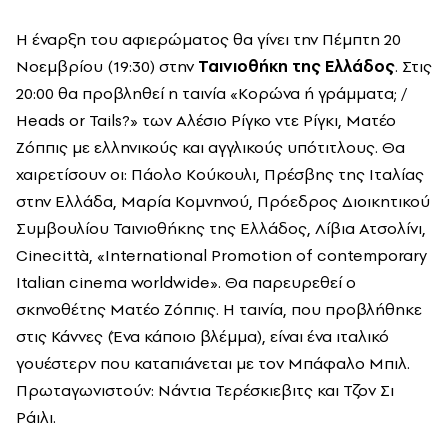
H έναρξη του αφιερώματος θα γίνει την Πέμπτη 20
Νοεμβρίου (19:30) στην
Ταινιοθήκη της Ελλάδος
. Στις
20:00 θα προβληθεί η ταινία «Κορώνα ή γράμματα; /
Heads or Tails?» των Αλέσιο Ρίγκο ντε Ρίγκι, Ματέο
Ζόππις με ελληνικούς και αγγλικούς υπότιτλους. Θα
χαιρετίσουν οι: Πάολο Κούκουλι, Πρέσβης της Ιταλίας
στην Ελλάδα, Μαρία Κομνηνού, Πρόεδρος Διοικητικού
Συμβουλίου Ταινιοθήκης της Ελλάδος, Λίβια Ατσολίνι,
Cinecittà,
«
International Promotion of contemporary
Italian cinema worldwide
»
.
Θα παρευρεθεί ο
σκηνοθέτης Ματέο Ζόππις. H ταινία, που προβλήθηκε
στις Κάννες (Ένα κάποιο βλέμμα), είναι ένα ιταλικό
γουέστερν που καταπιάνεται με τον Μπάφαλο Μπιλ.
Πρωταγωνιστούν: Νάντια Τερέσκιεβιτς και Τζον Σι
Ράιλι.