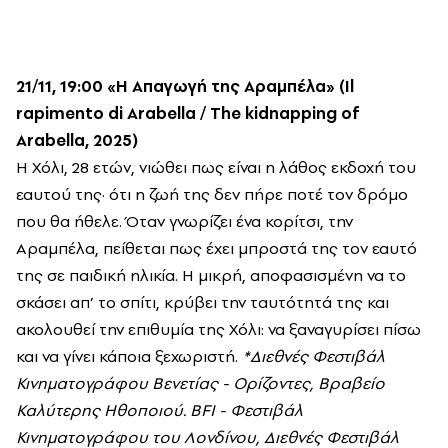
21/11, 19:00
«Η Απαγωγή της Αραμπέλα» (Il
rapimento di Arabella / The kidnapping of
Arabella, 2025)
Η Χόλι, 28 ετών, νιώθει πως είναι η λάθος εκδοχή του
εαυτού της· ότι η ζωή της δεν πήρε ποτέ τον δρόμο
που θα ήθελε. Όταν γνωρίζει ένα κορίτσι, την
Αραμπέλα, πείθεται πως έχει μπροστά της τον εαυτό
της σε παιδική ηλικία. Η μικρή, αποφασισμένη να το
σκάσει απ’ το σπίτι, κρύβει την ταυτότητά της και
ακολουθεί την επιθυμία της Χόλι: να ξαναγυρίσει πίσω
και να γίνει κάποια ξεχωριστή.
*Διεθνές Φεστιβάλ
Κινηματογράφου Βενετίας - Ορίζοντες, Βραβείο
Καλύτερης Ηθοποιού. BFI - Φεστιβάλ
Κινηματογράφου του Λονδίνου, Διεθνές Φεστιβάλ