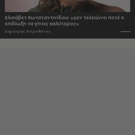
Ελισάβετ Κωνσταντινίδου: «Δεν τελειώνει ποτέ η
επιδίωξη να γίνεις καλύτερος»
Δημήτρης Καραθάνος