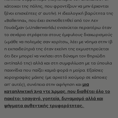
κάτοικοι της πόλης, που φροντίζουν να μην έρχονται
ξένοι επισκέπτες σ’ αυτήν). Η ιδεολογική βαρύτητα της
«Ballerina», που έχει σκηνοθετηθεί από τον Λεν
Γουάιζμαν («Underworld») ενισχύεται περαιτέρω όταν
το σενάριο στρέφεται στους έμφυλους διαχωρισμούς
(«μάθε να πολεμάς σαν κορίτσι», λέει με νόημα στην Ιβ
η εκπαιδεύτριά της όταν εκείνη της εκμυστηρεύεται
ότι δεν μπορεί να νικήσει στη δύναμη τον θηριώδη
αντίπαλό της) αλλά και στη συμφιλίωση με τα ύπουλα
παιχνίδια που παίζει καμιά φορά η μοίρα. Εξαίσιες
χορογραφίες μάχης (με αρκετό χιούμορ σε κάποιες
απ’ αυτές), συνέπεια στην αφήγηση και
μια
καταπληκτική Άνα ντε Άρμας, που διαθέτει όλο το
πακέτο: τσαγανό, γοητεία, δυναμισμό αλλά και
ψήγματα αυθεντικής τρυφερότητας.