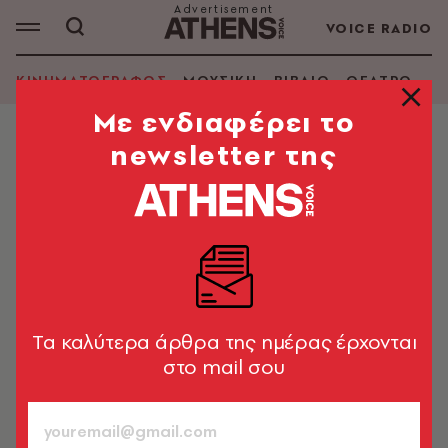
VOICE RADIO
ΚΙΝΗΜΑΤΟΓΡΑΦΟΣ
ΜΟΥΣΙΚΗ
ΒΙΒΛΙΟ
ΘΕΑΤΡΟ - Ο
Mε ενδιαφέρει το
newsletter της
ΚΙΝΗΜΑΤΟΓΡΑΦΟΣ
Ballerina: Η Άνα ντε Άρμας διαθέτει
τσαγανό, γοητεία, δυναμισμό αλλά
και τρυφερότητα
Η ιστορία της Ιβ θυμίζει κάπως το πρώτο φιλμ, όπου ο
Τζον Γουίκ παίρνει εκδίκηση για τον θάνατο του
Tα καλύτερα άρθρα της ημέρας έρχονται
σκύλου του από τον επιπόλαιο γιο του αρχηγού της
στο mail σου
ρωσικής Μαφίας.
Κωνσταντίνος Καϊμάκης