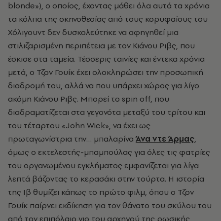
blonde»), ο οποίος, έχοντας μάθει όλα αυτά τα χρόνια
τα κόλπα της σκηνοθεσίας από τους κορυφαίους του
Χόλιγουντ δεν δυσκολεύτηκε να αφηγηθεί μια
στιλιζαρισμένη περιπέτεια με τον Κιάνου Ριβς, που
έσκισε στα ταμεία. Τέσσερις ταινίες και έντεκα χρόνια
μετά, ο Τζον Γουίκ έχει ολοκληρώσει την προσωπική
διαδρομή του, αλλά να που υπάρχει χώρος για λίγο
ακόμη Κιάνου Ριβς. Μπορεί το spin off, που
διαδραματίζεται στα γεγονότα μεταξύ του τρίτου και
του τέταρτου «John Wick», να έχει ως
πρωταγωνίστρια την… μπαλαρίνα
Άνα ντε Άρμας
,
όμως ο εκτελεστής-μπαμπούλας για όλες τις φατρίες
του οργανωμένου εγκλήματος εμφανίζεται για λίγα
λεπτά βάζοντας το κερασάκι στην τούρτα. Η ιστορία
της Ιβ θυμίζει κάπως το πρώτο φιλμ, όπου ο Τζον
Γουίκ παίρνει εκδίκηση για τον θάνατο του σκύλου του
από τον επιπόλαιο γιο του αρχηγού της ρωσικής