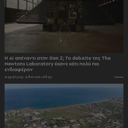
Η AI απέναντι στην Gen Z; Το debAIte της The
Newtons Laboratory έκανε κάτι πολύ πιο
ενδιαφέρον
Δημήτρης Αθανασιάδης