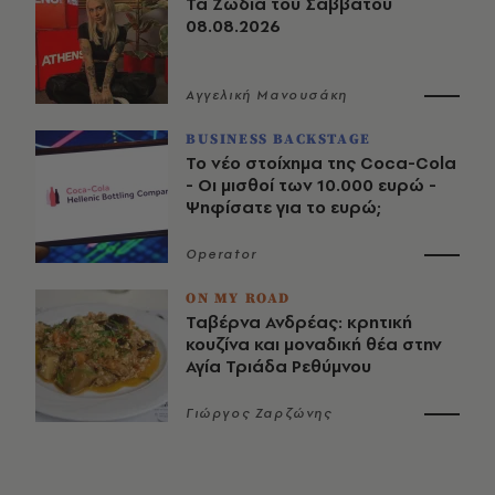
Τα Ζώδια του Σαββάτου
08.08.2026
Αγγελική Μανουσάκη
BUSINESS BACKSTAGE
Το νέο στοίχημα της Coca-Cola
- Οι μισθοί των 10.000 ευρώ -
Ψηφίσατε για το ευρώ;
Operator
ON MY ROAD
Ταβέρνα Ανδρέας: κρητική
κουζίνα και μοναδική θέα στην
Αγία Τριάδα Ρεθύμνου
Γιώργος Ζαρζώνης