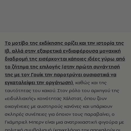
Το μοτίβο της εκδίκησης ορίζει και την ιστορία της
Ιβ, αλλά στην εξαιρετικά ενδιαφέρουσα μοναχική
διαδρομή της εισέρχονται κάποιες ιδέες γύρω από
το ζήτημα της επιλογής (στην πρώτη συνάντησή
της με τον Γουίκ την παροτρύνει ουσιαστικά να
εγκαταλείψει την οργάνωση)
, καθώς και της
ταυτότητας του κακού. Στον ρόλο του αρχηγού της
«ειδυλλιακής» κοινότητας Χάλστατ, όπου ζουν
οικογένειες με αυστηρούς κανόνες και υπάρχουν
σκληρές συνέπειες για όποιον τους παραβαίνει, ο
Γκάμπριελ Μπερν είναι μια ανατριχιαστική φιγούρα με
πολιτικό συμβολισμό (καγκελάριο τον αποκαλούν οι