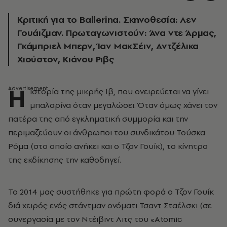
Κριτική για το Ballerina. Σκηνοθεσία: Λεν
Γουάιζμαν. Πρωταγωνιστούν: Άνα ντε Άρμας,
Γκάμπριελ Μπερν, Ίαν ΜακΣέιν, Αντζέλικα
Χιούστον, Κιάνου Ριβς
Η
ιστορία της μικρής Ιβ, που ονειρεύεται να γίνει
μπαλαρίνα όταν μεγαλώσει. Όταν όμως χάνει τον
πατέρα της από εγκληματική συμμορία και την
περιμαζεύουν οι άνθρωποι του συνδικάτου Τούσκα
Ρόμα (στο οποίο ανήκει και ο Τζον Γουίκ), το κίνητρο
της εκδίκησης την καθοδηγεί.
Το 2014 μας συστήθηκε για πρώτη φορά ο Τζον Γουίκ
διά χειρός ενός στάντμαν ονόματι Τσαντ Σταέλσκι (σε
συνεργασία με τον Ντέιβιντ Λιτς του «Atomic