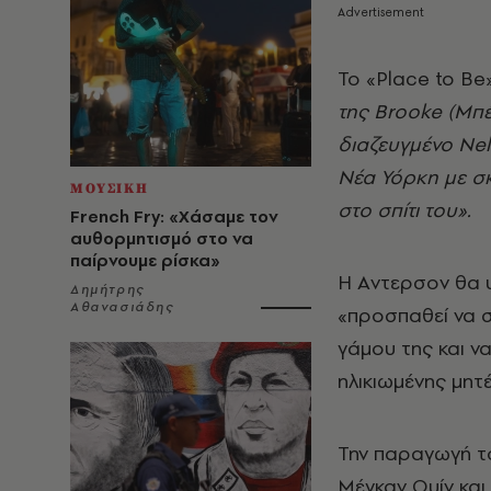
Το «Place to Be
της Brooke (Μπέ
διαζευγμένο Nel
Νέα Υόρκη με σκ
ΜΟΥΣΙΚΗ
στο σπίτι του».
French Fry: «Χάσαμε τον
αυθορμητισμό στο να
παίρνουμε ρίσκα»
Η Aντερσον θα υ
Δημήτρης
Αθανασιάδης
«προσπαθεί να σ
γάμου της και να
ηλικιωμένης μητ
Την παραγωγή τ
Μέγκαν Ουίν και