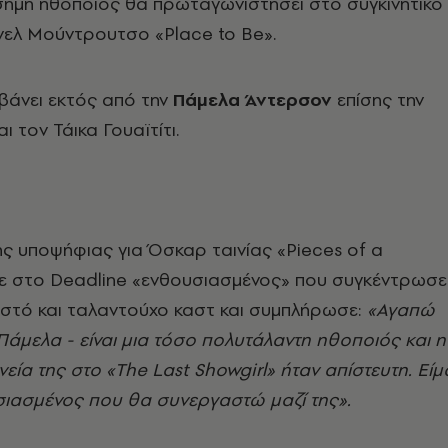
σημη ηθοποιός θα πρωταγωνιστήσει στο συγκινητικό
ελ Μούντρουτσο «Place to Be».
βάνει εκτός από την
Πάμελα Άντερσον
επίσης την
ι τον Τάικα Γουαϊτίτι.
ς υποψήφιας για Όσκαρ ταινίας «Pieces of a
στο Deadline «ενθουσιασμένος» που συγκέντρωσε
ιστό και ταλαντούχο καστ και συμπλήρωσε:
«Αγαπώ
Πάμελα - είναι μια τόσο πολυτάλαντη ηθοποιός και η
ία της στο «The Last Showgirl» ήταν απίστευτη. Είμ
ιασμένος που θα συνεργαστώ μαζί της».