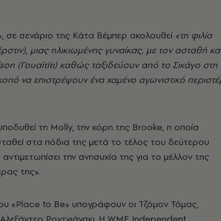
», σε σενάριο της Κάτα Βέμπερ ακολουθεί
«τη φιλία
ρστιν), μιας ηλικιωμένης γυναίκας, με τον ασταθή κα
son (Γουαϊτίτι) καθώς ταξιδεύουν από το Σικάγο στη
οπό να επιστρέψουν ένα χαμένο αγωνιστικό περιστέ
ποδυθεί τη Molly, την κόρη της Brooke, η οποία
ταθεί στα πόδια της μετά το τέλος του δεύτερου
 αντιμετωπίσει την ανησυχία της για το μέλλον της
έρας της».
ου «Place to Be» υπογράφουν οι Τζόμον Τόμας,
 Αλεξάντερ Ροντνιάνσκι. Η WME Independent