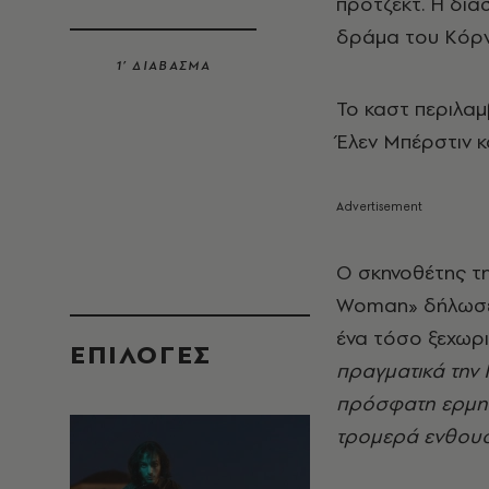
πρότζεκτ. Η διά
δράμα του Κόρν
1’ ΔΙΑΒΑΣΜΑ
Το καστ περιλαμ
Έλεν Μπέρστιν κα
Ο σκηνοθέτης τη
Woman» δήλωσε 
ένα τόσο ξεχωρ
EΠΙΛΟΓΈΣ
πραγματικά την 
πρόσφατη ερμηνε
τρομερά ενθουσ