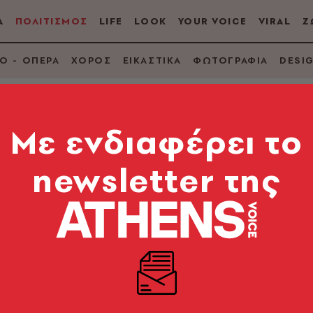
Α
ΠΟΛΙΤΙΣΜΟΣ
LIFE
LOOK
YOUR VOICE
VIRAL
Ζ
Ο - ΟΠΕΡΑ
ΧΟΡΟΣ
ΕΙΚΑΣΤΙΚΑ
ΦΩΤΟΓΡΑΦΙΑ
DESI
Mε ενδιαφέρει το
newsletter της
ον πρωταγωνιστεί σ
λ Μούντρουτσο «Pla
 είναι στο καστ