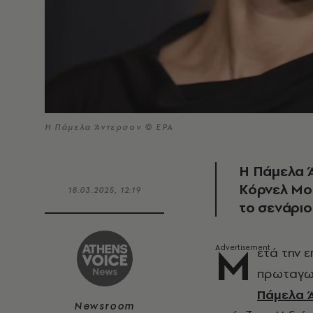
Η Πάμελα Άντερσον © EPA
Η Πάμελα 
Κόρνελ Μού
18.03.2025, 12:19
το σενάριο 
Μ
ετά την 
πρωταγωνι
Πάμελα 
Newsroom