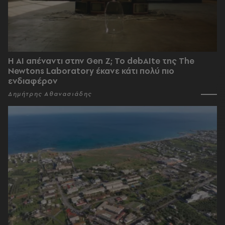
Η AI απέναντι στην Gen Z; Το debAIte της The
Newtons Laboratory έκανε κάτι πολύ πιο
ενδιαφέρον
Δημήτρης Αθανασιάδης