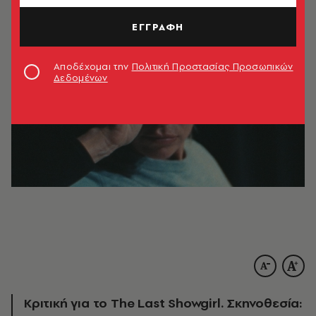
ΕΓΓΡΑΦΗ
Αποδέχομαι την
Πολιτική Προστασίας Προσωπικών
Δεδομένων
Kριτική για το The Last Showgirl. Σκηνοθεσία: