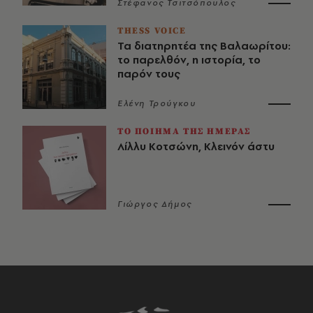
Στέφανος Τσιτσόπουλος
THESS VOICE
Τα διατηρητέα της Βαλαωρίτου:
το παρελθόν, η ιστορία, το
παρόν τους
Ελένη Τρούγκου
ΤΟ ΠΟΙΗΜΑ ΤΗΣ ΗΜΕΡΑΣ
Λίλλυ Κοτσώνη, Κλεινόν άστυ
Γιώργος Δήμος