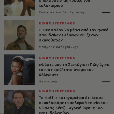
απολαύσεις τις νύχτες του
καλοκαιριού
Κωνσταντίνα Βουλγαρέλη
ΚΙΝΗΜΑΤΟΓΡΑΦΟΣ
Η Θεσσαλονίκη μέσα από τον φακό
σπουδαίων Ελλήνων και ξένων
σκηνοθετών
Μπάμπης Καλογιάννης
ΚΙΝΗΜΑΤΟΓΡΑΦΟΣ
«Φέρτε μου τη Ζεντάγια»: Πώς έγινε
το πιο περιζήτητο όνομα του
Χόλιγουντ
Newsroom
ΚΙΝΗΜΑΤΟΓΡΑΦΟΣ
Το Netflix κατηγορείται ότι έχασε
ακυκλοφόρητη πολεμική ταινία του
Νίκολας Κέιτζ - Aγωγή ύψους 105
εκατ. δολαρίων