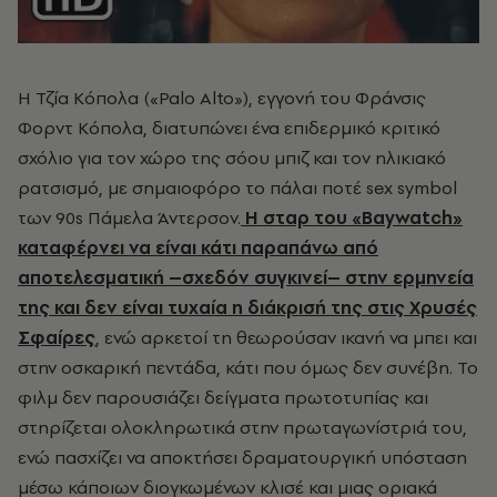
Η Τζία Κόπολα («Palo Alto»), εγγονή του Φράνσις
Φορντ Κόπολα, διατυπώνει ένα επιδερμικό κριτικό
σχόλιο για τον χώρο της σόου μπιζ και τον ηλικιακό
ρατσισμό, με σημαιοφόρο το πάλαι ποτέ sex symbol
των 90s Πάμελα Άντερσον.
Η σταρ του «Baywatch»
καταφέρνει να είναι κάτι παραπάνω από
αποτελεσματική –σχεδόν συγκινεί– στην ερμηνεία
της και δεν είναι τυχαία η διάκρισή της στις Χρυσές
Σφαίρες
, ενώ αρκετοί τη θεωρούσαν ικανή να μπει και
στην οσκαρική πεντάδα, κάτι που όμως δεν συνέβη. Το
φιλμ δεν παρουσιάζει δείγματα πρωτοτυπίας και
στηρίζεται ολοκληρωτικά στην πρωταγωνίστριά του,
ενώ πασχίζει να αποκτήσει δραματουργική υπόσταση
μέσω κάποιων διογκωμένων κλισέ και μιας οριακά