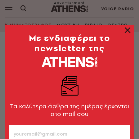
VOICE RADIO
ΚΙΝΗΜΑΤΟΓΡΑΦΟΣ
ΜΟΥΣΙΚΗ
ΒΙΒΛΙΟ
ΘΕΑΤΡΟ - Ο
Mε ενδιαφέρει το
newsletter της
ΚΙΝΗΜΑΤΟΓΡΑΦΟΣ
The Last Showgirl: Ανοίγει η αυλαία
για την Πάμελα Άντερσον
Ένα επιδερμικό κριτικό σχόλιο για τον χώρο της σόου
μπιζ και τον ηλικιακό ρατσισμό, με σημαιοφόρο το
πάλαι ποτέ sex symbol των 90s
Tα καλύτερα άρθρα της ημέρας έρχονται
στο mail σου
Κωνσταντίνος Καϊμάκης
948
ΤΕΥΧΟΣ
26.02.2025, 13:03
1’ ΔΙΑΒΑΣΜΑ