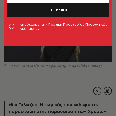
ΕΓΓΡΑΦΗ
Αποδέχομαι την
Πολιτική Προστασίας Προσωπικών
Δεδομένων
© Frazer Harrison/WireImage/Getty Images/Ideal Image
Νίκι Γκλέιζερ: Η κωμικός που έκλεψε την
παράσταση στην παρουσίαση των Χρυσών