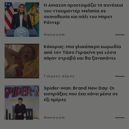
Η Amazon προετοιμάζει τη συνέχεια
του ντοκιμαντέρ Melania σε
σκηνοθεσία και πάλι του Μπρετ
Ράτνερ
Newsroom
Κόκορας: Μια γλυκόπικρη κωμωδία
από τον Τάσο Γερακίνη για «όσα
πήγαν στραβά και θα ξαναπάνε»
Γιώργος Δήμος
Spider-Man: Brand New Day: Οι
εισπράξεις που έχει κάνει μέσα σε
έξι ημέρες
Newsroom