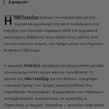
Σφαιρών
Η
Νίκι Γκλέιζερ
έκλεψε την παράσταση με τον
εκρηκτικό μονόλογό της κατά τη διάρκεια της
έναρξης των Χρυσών Σφαιρών 2025 την Κυριακή 5
Ιανουαρίου, βάζοντας στον στόχο τους πάντες από
τον Σον «Ντίντι» Κομπς, τον Τραμπ μέχρι τον Ρόμπερτ
Φ. Κένεντι Τζούνιορ.
Η κωμικός
Γκλέιζερ
κατάφερε να ισορροπήσει μεταξύ
του χιούμορ εντός ορίων και της προσβολής Το
αστείο της
Νίκι Γκλέιζερ
για τον Κένεντι, υποψήφιο
υπουργό Υγείας του Τραμπ, επικεντρώθηκε στις
παραδεκτές διατροφικές ιδιορρυθμίες του διάσημου
αντιεμβολιαστή. Αστειεύτηκε: «Η Αρκούδα, ο
Πιγκουίνος, ο Μωρός Τάρανδος – αυτά δεν είναι απλά