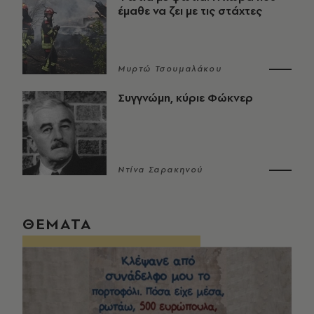
έμαθε να ζει με τις στάχτες
Μυρτώ Τσουμαλάκου
Συγγνώμη, κύριε Φώκνερ
Ντίνα Σαρακηνού
ΘΕΜΑΤΑ