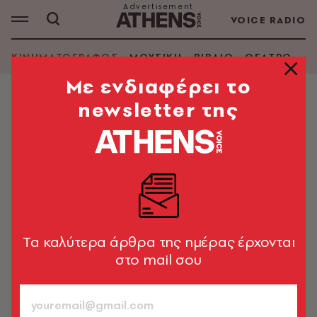
VOICE RADIO
ΚΙΝΗΜΑΤΟΓΡΑΦΟΣ
ΜΟΥΣΙΚΗ
ΒΙΒΛΙΟ
ΘΕΑΤΡΟ - Ο
Mε ενδιαφέρει το
newsletter της
ΚΙΝΗΜΑΤΟΓΡΑΦΟΣ
Νίκι Γκλέιζερ: Η κωμικός που
έκλεψε την παράσταση στην
παρουσίαση των Χρυσών
Σφαιρών
Στο στόχαστρο της οι πάντες
Tα καλύτερα άρθρα της ημέρας έρχονται
στο mail σου
Newsroom
06.01.2025, 16:39
2’ ΔΙΑΒΑΣΜΑ