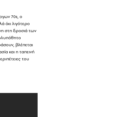
ργων 70s, ο
ά όχι λιγότερο
νη στη δροσιά των
πολυπόθητο
ράσουν, βλέπεται
σία και η ταπεινή
περιπέτειες του