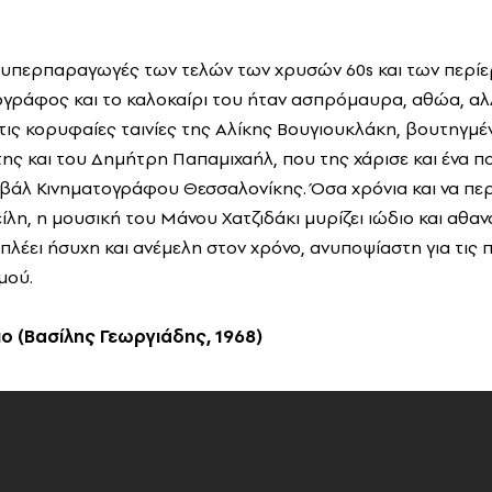
 υπερπαραγωγές των τελών των χρυσών 60s και των περίε
ογράφος και το καλοκαίρι του ήταν ασπρόμαυρα, αθώα, αλλ
τις κορυφαίες ταινίες της Αλίκης Βουγιουκλάκη, βουτηγμέ
της και του Δημήτρη Παπαμιχαήλ, που της χάρισε και ένα 
βάλ Κινηματογράφου Θεσσαλονίκης. Όσα χρόνια και να πε
ίλη, η μουσική του Μάνου Χατζιδάκι μυρίζει ιώδιο και αθανα
πλέει ήσυχη και ανέμελη στον χρόνο, ανυποψίαστη για τις 
μού.
ιο (Βασίλης Γεωργιάδης, 1968)