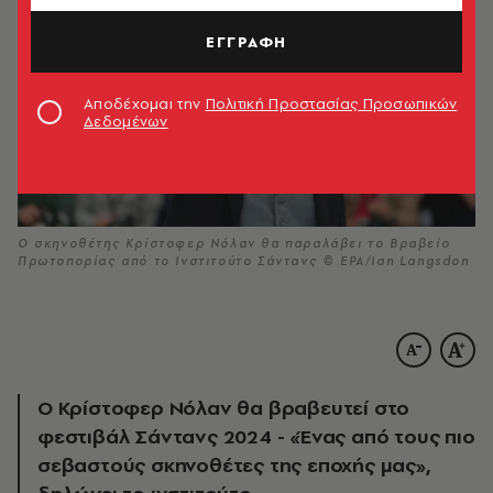
ΕΓΓΡΑΦΗ
Αποδέχομαι την
Πολιτική Προστασίας Προσωπικών
Δεδομένων
Ο σκηνοθέτης Κρίστοφερ Νόλαν θα παραλάβει το Βραβείο
Πρωτοπορίας από το Ινστιτούτο Σάντανς © EPA/Ian Langsdon
Ο Κρίστοφερ Νόλαν θα βραβευτεί στο
φεστιβάλ Σάντανς 2024 - «Ένας από τους πιο
σεβαστούς σκηνοθέτες της εποχής μας»,