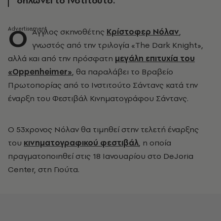
δηλώνει το ινστιτούτο.
Ο
Άγγλος σκηνοθέτης
Κρίστοφερ Νόλαν
,
γνωστός από την τριλογία «The Dark Knight»,
αλλά και από την πρόσφατη
μεγάλη επιτυχία του
«Oppenheimer»
, θα παραλάβει το Βραβείο
Πρωτοπορίας από το Ινστιτούτο Σάντανς κατά την
έναρξη του Φεστιβάλ Κινηματογράφου Σάντανς.
Ο 53χρονος Νόλαν θα τιμηθεί στην τελετή έναρξης
του
κινηματογραφικού φεστιβάλ
, η οποία
πραγματοποιηθεί στις 18 Ιανουαρίου στο DeJoria
Center, στη Γιούτα.