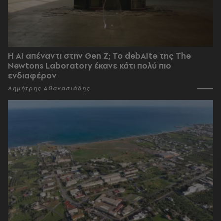
Η AI απέναντι στην Gen Z; Το debAIte της The
Newtons Laboratory έκανε κάτι πολύ πιο
ενδιαφέρον
Δημήτρης Αθανασιάδης