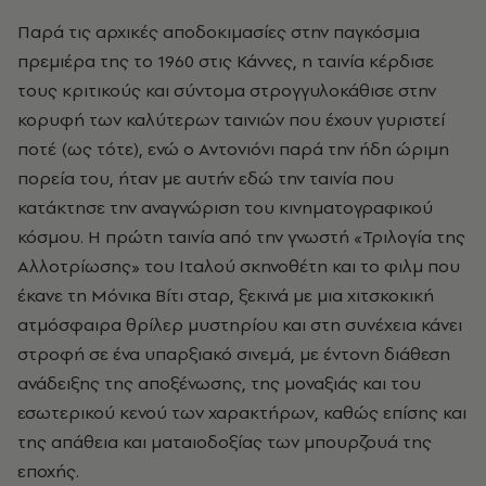
Παρά τις αρχικές αποδοκιμασίες στην παγκόσμια
πρεμιέρα της το 1960 στις Κάννες, η ταινία κέρδισε
τους κριτικούς και σύντομα στρογγυλοκάθισε στην
κορυφή των καλύτερων ταινιών που έχουν γυριστεί
ποτέ (ως τότε), ενώ ο Αντονιόνι παρά την ήδη ώριμη
πορεία του, ήταν με αυτήν εδώ την ταινία που
κατάκτησε την αναγνώριση του κινηματογραφικού
κόσμου. Η πρώτη ταινία από την γνωστή «Τριλογία της
Αλλοτρίωσης» του Ιταλού σκηνοθέτη και το φιλμ που
έκανε τη Μόνικα Βίτι σταρ, ξεκινά με μια χιτσκοκική
ατμόσφαιρα θρίλερ μυστηρίου και στη συνέχεια κάνει
στροφή σε ένα υπαρξιακό σινεμά, με έντονη διάθεση
ανάδειξης της αποξένωσης, της μοναξιάς και του
εσωτερικού κενού των χαρακτήρων, καθώς επίσης και
της απάθεια και ματαιοδοξίας των μπουρζουά της
εποχής.