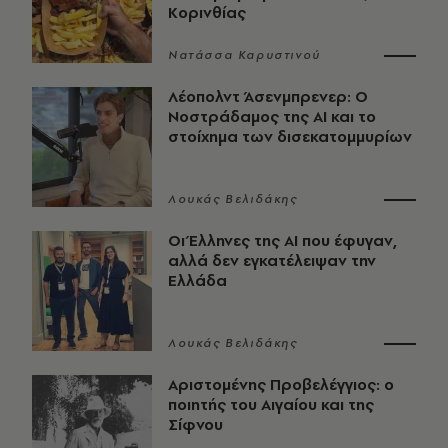
Κορινθίας
Νατάσσα Καρυστινού
Λέοπολντ Άσενμπρενερ: Ο
Νοστράδαμος της AI και το
στοίχημα των δισεκατομμυρίων
Λουκάς Βελιδάκης
Οι Έλληνες της ΑΙ που έφυγαν,
αλλά δεν εγκατέλειψαν την
Ελλάδα
Λουκάς Βελιδάκης
Αριστομένης Προβελέγγιος: ο
ποιητής του Αιγαίου και της
Σίφνου