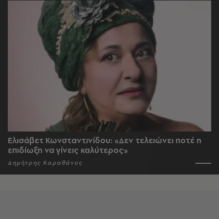
Ελισάβετ Κωνσταντινίδου: «Δεν τελειώνει ποτέ η
επιδίωξη να γίνεις καλύτερος»
Δημήτρης Καραθάνος