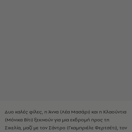
Δυο καλές φίλες, η Άννα (Λέα Μασάρι) και η Κλαούντια
(Μόνικα Βίτι) ξεκινούν για μια εκδρομή προς τη
Σικελία, μαζί με τον Σάντρο (Γκαμπριέλε Φερτσέτι), τον