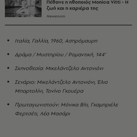
Πέθανε η ηθοποιός Monica Vitti - Η
ζωή και η καριέρα της
Newsroom
Ιταλία, Γαλλία, 1960, Ασπρόμαυρη
Δράμα / Μυστηρίου / Ρομαντική, 144’
Σκηνοθεσία: Μικελάντζελο Αντονιόνι
Σενάριο: Μικελάντζελο Αντονιόνι, Έλιο
Μπαρτολίνι, Τονίνο Γκουέρα
Πρωταγωνιστούν: Μόνικα Βίτι, Γκαμπριέλε
Φερτσέτι, Λέα Μασάρι