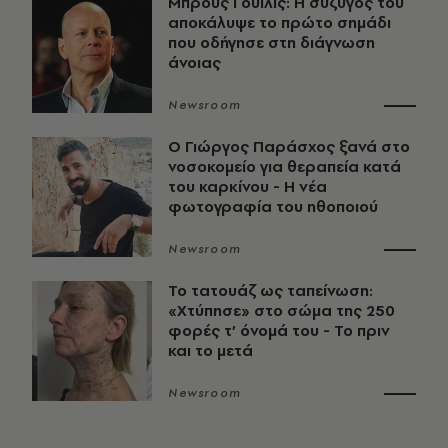
Μπρους Γουίλις: Η σύζυγός του
αποκάλυψε το πρώτο σημάδι
που οδήγησε στη διάγνωση
άνοιας
Newsroom
O Γιώργος Παράσχος ξανά στο
νοσοκομείο για θεραπεία κατά
του καρκίνου - Η νέα
φωτογραφία του ηθοποιού
Newsroom
Το τατουάζ ως ταπείνωση:
«Χτύπησε» στο σώμα της 250
φορές τ’ όνομά του - Το πριν
και το μετά
Newsroom