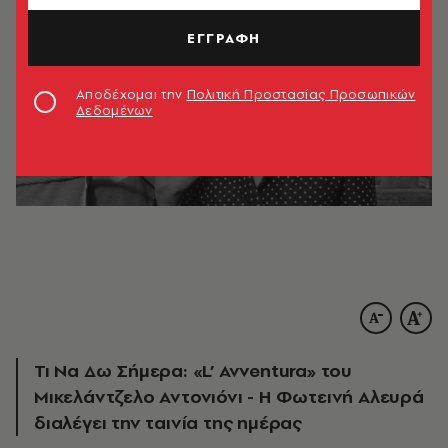
ΕΓΓΡΑΦΗ
Αποδέχομαι την
Πολιτική Προστασίας Προσωπικών
Δεδομένων
Τι Να Δω Σήμερα: «L’ Avventura» του
Μικελάντζελο Αντονιόνι - Η Φωτεινή Αλευρά
διαλέγει την ταινία της ημέρας