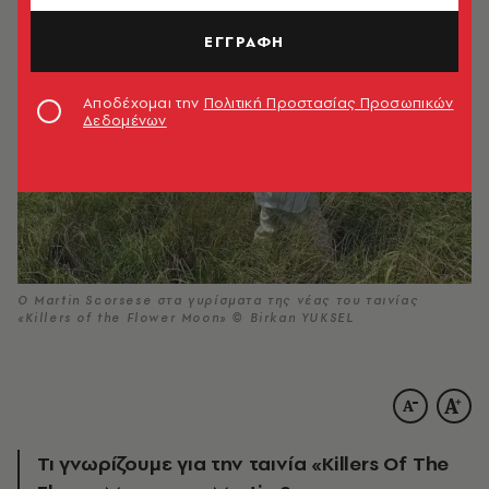
ΕΓΓΡΑΦΗ
Αποδέχομαι την
Πολιτική Προστασίας Προσωπικών
Δεδομένων
Ο Martin Scorsese στα γυρίσματα της νέας του ταινίας
«Killers of the Flower Moon» © Birkan YUKSEL
Τι γνωρίζουμε για την ταινία «Killers Of The