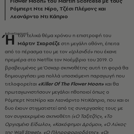
Flower Moon» του Martin Scorcese με τους
Ρόμπερτ Ντε Νίρο, Τζέσι Πλέμονς και
Λεονάρντο Ντι Κάπριο
Ή
ταν τελικά θέμα χρόνου η επιστροφή του
Μάρτιν Σκορσέζε
στη μεγάλη οθόνη, έπειτα
από το πέρασμα του με τον
«Ιρλανδό»
που έκανε
πρεμιέρα στο Netflix τον Νοέμβριο του 2019. Ο
βραβευμένος με Όσκαρ σκηνοθέτης αυτή τη φορά θα
δημιουργήσει μια πολλά υποσχόμενη παραγωγή που
τιτλοφορείται
«Killer Of The Flower Moon»
και θα
πρωταγωνιστήσουν μεγάλοι ηθοποιοί όπως ο
Ρόμπερτ ΝτεΝίρο και Λεονάρντο ΝτιΚάπριο, που και οι
δυο έχουν στιγματιστεί από τις συνεργασίες τους με
τον συγκεκριμένο σκηνοθέτη
(«Ο Ταξιτζής», «Το
Οργισμένο Είδωλο», «Κακόφημοι Δρόμοι», «Ο Λύκος
της Wall Street», «Ο Πληροφοριοδότης», «Οι