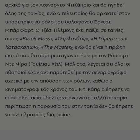
αρχικά για τον Λεονάρντο ΝτιΚάπριο και θα ηγηθεί
όλης της ταινίας, ενώ ο τελευταίος θα αρκεστεί στον
υποστηρικτικό ρόλο του δολοφόνου Έρνεστ
Μπάρκχαρτ. Ο Τζέσι Πλέμονς έχει παίξει σε ταινίες
όπως
«Black Mass», «Ο Ιρλανδός», «Η Γέφυρα των
Κατασκόπων», «The Master»,
ενώ θα είναι η πρώτη
φορά που θα συμπρωταγωνιστήσει με τον Ρόμπερτ
Ντε Νίρο (Γουίλιαμ Χέιλ). Μάλιστα, λέγεται ότι όλοι οι
ηθοποιοί είχαν αντιπαρατεθεί με τον σεναριογράφο
σχετικά με την απόδοση των ρόλων, καθώς ο
κινηματογραφικός χρόνος του Ντι Κάπριο έπρεπε να
επεκταθεί, αφού δεν πρωταγωνιστεί, αλλά σε καμία
περίπτωση η παρουσία του στην ταινία δεν θα έπρεπε
να είναι βραχείας διάρκειας.