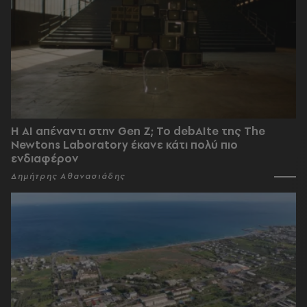
Η AI απέναντι στην Gen Z; Το debAIte της The
Newtons Laboratory έκανε κάτι πολύ πιο
ενδιαφέρον
Δημήτρης Αθανασιάδης