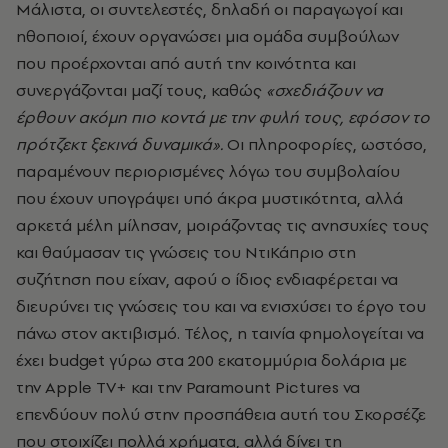
Μάλιστα, οι συντελεστές, δηλαδή οι παραγωγοί και
ηθοποιοί, έχουν οργανώσει μια ομάδα συμβούλων
που προέρχονται από αυτή την κοινότητα και
συνεργάζονται μαζί τους, καθώς
«σχεδιάζουν να
έρθουν ακόμη πιο κοντά με την φυλή τους, εφόσον το
πρότζεκτ ξεκινά δυναμικά».
Οι πληροφορίες, ωστόσο,
παραμένουν περιορισμένες λόγω του συμβολαίου
που έχουν υπογράψει υπό άκρα μυστικότητα, αλλά
αρκετά μέλη μίλησαν, μοιράζοντας τις ανησυχίες τους
και θαύμασαν τις γνώσεις του ΝτιΚάπριο στη
συζήτηση που είχαν, αφού ο ίδιος ενδιαφέρεται να
διευρύνει τις γνώσεις του και να ενισχύσει το έργο του
πάνω στον ακτιβισμό. Τέλος, η ταινία φημολογείται να
έχει budget γύρω στα 200 εκατομμύρια δολάρια με
την Apple TV+ και την Paramount Pictures να
επενδύουν πολύ στην προσπάθεια αυτή του Σκορσέζε
που στοιχίζει πολλά χρήματα, αλλά δίνει τη