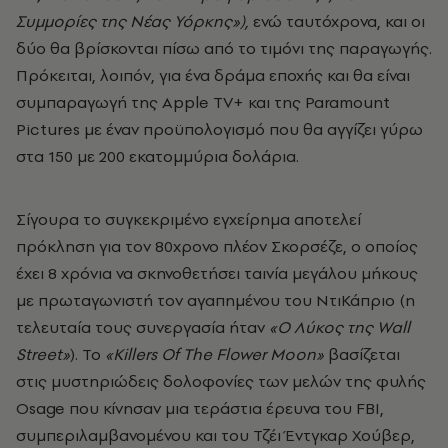
Συμμορίες της Νέας Υόρκης»),
ενώ ταυτόχρονα, και οι
δύο θα βρίσκονται πίσω από το τιμόνι της παραγωγής.
Πρόκειται, λοιπόν, για ένα δράμα εποχής και θα είναι
συμπαραγωγή της Apple TV+ και της Paramount
Pictures με έναν προϋπολογισμό που θα αγγίζει γύρω
στα 150 με 200 εκατομμύρια δολάρια.
Σίγουρα το συγκεκριμένο εγχείρημα αποτελεί
πρόκληση για τον 80χρονο πλέον Σκορσέζε, ο οποίος
έχει 8 χρόνια να σκηνοθετήσει ταινία μεγάλου μήκους
με πρωταγωνιστή τον αγαπημένου του ΝτιΚάπριο (η
τελευταία τους συνεργασία ήταν
«Ο Λύκος της Wall
Street»
). To
«Killers Of The Flower Moon»
βασίζεται
στις μυστηριώδεις δολοφονίες των μελών της φυλής
Osage που κίνησαν μια τεράστια έρευνα του FBI,
συμπεριλαμβανομένου και του Τζέι Έντγκαρ Χούβερ,