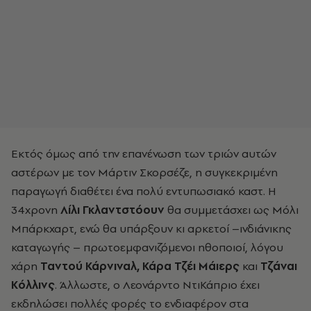
Εκτός όμως από την επανένωση των τριών αυτών
αστέρων με τον Μάρτιν Σκορσέζε, η συγκεκριμένη
παραγωγή διαθέτει ένα πολύ εντυπωσιακό καστ. Η
34χρονη
Λίλι Γκλαντστόουν
θα συμμετάσχει ως Μόλι
Μπάρκχαρτ, ενώ θα υπάρξουν κι αρκετοί –ινδιάνικης
καταγωγής – πρωτοεμφανιζόμενοι ηθοποιοί, λόγου
χάρη
Ταντού Κάρνιναλ, Κάρα Τζέι Μάιερς
και
Τζάναι
Κόλλινς
. Άλλωστε, ο Λεονάρντο ΝτιΚάπριο έχει
εκδηλώσει πολλές φορές το ενδιαφέρον στα