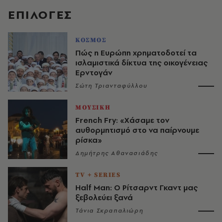
EΠΙΛΟΓΈΣ
ΚΟΣΜΟΣ
Πώς η Ευρώπη χρηματοδοτεί τα
ισλαμιστικά δίκτυα της οικογένειας
Ερντογάν
Σώτη Τριανταφύλλου
ΜΟΥΣΙΚΗ
French Fry: «Χάσαμε τον
αυθορμητισμό στο να παίρνουμε
ρίσκα»
Δημήτρης Αθανασιάδης
TV + SERIES
Half Man: Ο Ρίτσαρντ Γκαντ μας
ξεβολεύει ξανά
Τάνια Σκραπαλιώρη