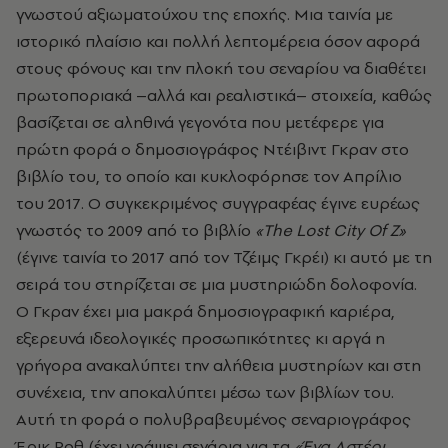
γνωστού αξιωματούχου της εποχής. Μια ταινία με
ιστορικό πλαίσιο και πολλή λεπτομέρεια όσον αφορά
στους φόνους και την πλοκή του σεναρίου να διαθέτει
πρωτοποριακά –αλλά και ρεαλιστικά– στοιχεία, καθώς
βασίζεται σε αληθινά γεγονότα που μετέφερε για
πρώτη φορά ο δημοσιογράφος Ντέιβιντ Γκραν στο
βιβλίο του, το οποίο και κυκλοφόρησε τον Απρίλιο
του 2017. Ο συγκεκριμένος συγγραφέας έγινε ευρέως
γνωστός το 2009 από το βιβλίο
«The Lost City Of Z»
(έγινε ταινία το 2017 από τον Τζέιμς Γκρέι) κι αυτό με τη
σειρά του στηρίζεται σε μια μυστηριώδη δολοφονία.
Ο Γκραν έχει μια μακρά δημοσιογραφική καριέρα,
εξερευνά ιδεολογικές προσωπικότητες κι αργά η
γρήγορα ανακαλύπτει την αλήθεια μυστηρίων και στη
συνέχεια, την αποκαλύπτει μέσω των βιβλίων του.
Αυτή τη φορά ο πολυβραβευμένος σεναριογράφος
Έρικ Ροθ (έχει γράψει σενάρια για τα
«Ένα Αστέρι