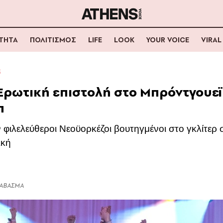
ΟΤΗΤΑ
ΠΟΛΙΤΙΣΜΟΣ
LIFE
LOOK
YOUR VOICE
VIRAL
Σ
Ερωτική επιστολή στο Μπρόντγουεϊ
π
ν φιλελεύθεροι Νεοϋορκέζοι βουτηγμένοι στο γκλίτερ
ική
ΔΙΑΒΑΣΜΑ