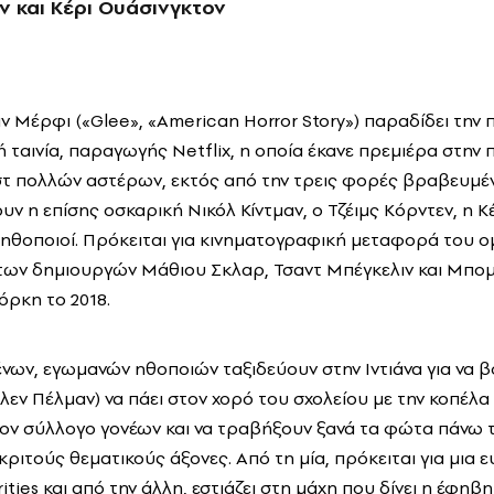
ν και Κέρι Ουάσινγκτον
ν Μέρφι («Glee», «American Horror Story») παραδίδει την 
ή ταινία, παραγωγής Netflix, η οποία έκανε πρεμιέρα στην
αστ πολλών αστέρων, εκτός από την τρεις φορές βραβευμ
ν η επίσης οσκαρική Νικόλ Κίντμαν, ο Τζέιμς Κόρντεν, η Κ
ι ηθοποιοί. Πρόκειται για κινηματογραφική μεταφορά του 
των δημιουργών Μάθιου Σκλαρ, Τσαντ Μπέγκελιν και Μπομ
όρκη το 2018.
νων, εγωμανών ηθοποιών ταξιδεύουν στην Ιντιάνα για να 
εν Πέλμαν) να πάει στον χορό του σχολείου με την κοπέλα 
ν σύλλογο γονέων και να τραβήξουν ξανά τα φώτα πάνω τ
κριτούς θεματικούς άξονες. Από τη μία, πρόκειται για μια
ties και από την άλλη, εστιάζει στη μάχη που δίνει η έφη