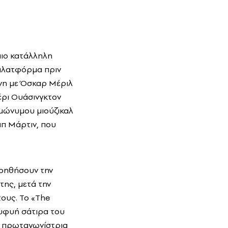
πιο κατάλληλη
 πλατφόρμα πριν
ένη με Όσκαρ Mέριλ
έρι Ουάσινγκτον
ομώνυμου μιούζικαλ
π Μάρτιν, που
βοηθήσουν την
της, μετά την
ους. To «The
 ευφυή σάτιρα του
βη πρωταγωνίστρια