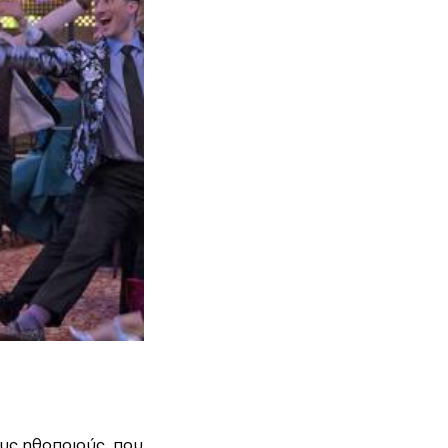
ους ηθοποιούς, που