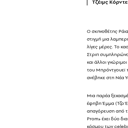
Τζέιμς Κόρντε
Ο σκηνοθέτης Ράια
στιγμή μια λαμπερ
λίγες μέρες. Το κ
Στριπ συμπληρώνου
και άλλοι γνώριμο
του Μπρόντγουεϊ 
ανέβηκε στη Νέα Υ
Μια παρέα ξεχασμέ
έφηβη Έμμα (Τζο Έλ
απαγόρευση από το
Prom» έχει δύο δια
κόσμου των celebri