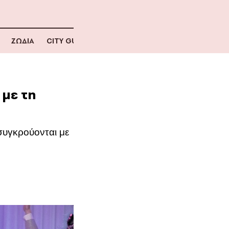
ΖΩΔΙΑ
CITY GUIDE
 με τη
 συγκρούονται με