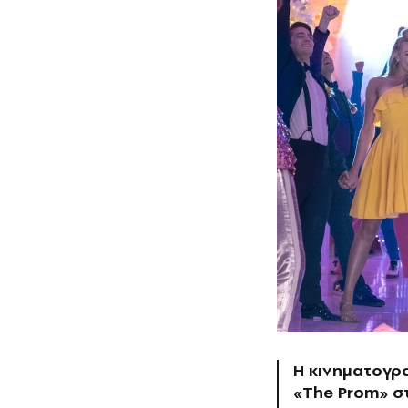
Η κινηματογρ
«The Prom» στ