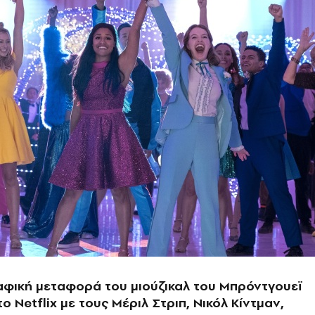
αφική μεταφορά του μιούζικαλ του Μπρόντγουεϊ
ο Netflix με τους Μέριλ Στριπ, Νικόλ Κίντμαν,