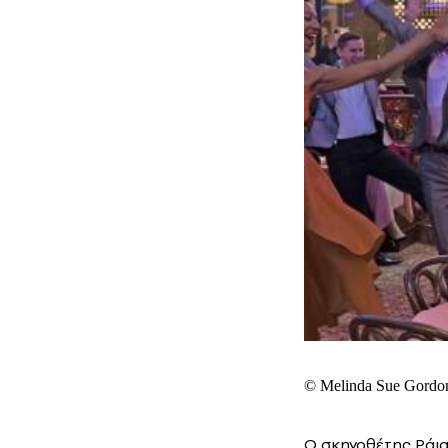
© Melinda Sue Gordon 
O σκηνοθέτης Ράια