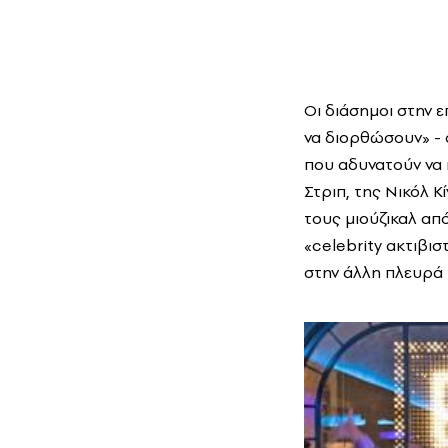
Οι διάσημοι στην 
να διορθώσουν» - ό
που αδυνατούν να 
Στριπ, της Νικόλ Κ
τους μιούζικαλ απ
«celebrity ακτιβισ
στην άλλη πλευρά τ