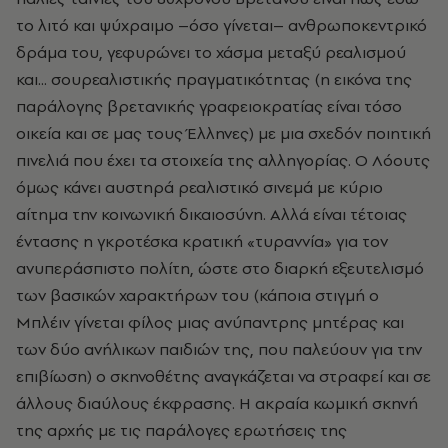
το λιτό και ψύχραιμο –όσο γίνεται– ανθρωποκεντρικό
δράμα του, γεφυρώνει το χάσμα μεταξύ ρεαλισμού
και... σουρεαλιστικής πραγματικότητας (η εικόνα της
παράλογης βρετανικής γραφειοκρατίας είναι τόσο
οικεία και σε μας τους Έλληνες) με μια σχεδόν ποιητική
πινελιά που έχει τα στοιχεία της αλληγορίας. Ο Λόουτς
όμως κάνει αυστηρά ρεαλιστικό σινεμά με κύριο
αίτημα την κοινωνική δικαιοσύνη. Αλλά είναι τέτοιας
έντασης η γκροτέσκα κρατική «τυραννία» για τον
ανυπεράσπιστο πολίτη, ώστε στο διαρκή εξευτελισμό
των βασικών χαρακτήρων του (κάποια στιγμή ο
Μπλέιν γίνεται φίλος μιας ανύπαντρης μητέρας και
των δύο ανήλικων παιδιών της, που παλεύουν για την
επιβίωση) ο σκηνοθέτης αναγκάζεται να στραφεί και σε
άλλους διαύλους έκφρασης. Η ακραία κωμική σκηνή
της αρχής με τις παράλογες ερωτήσεις της