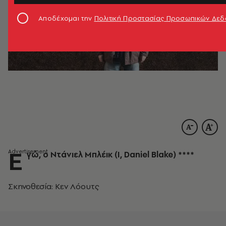
Αποδέχομαι την
Πολιτική Προστασίας Προσωπικών Δε
Ε
γώ, ο Ντάνιελ Μπλέικ (I, Daniel Blake) ****
Σκηνοθεσία: Κεν Λόουτς