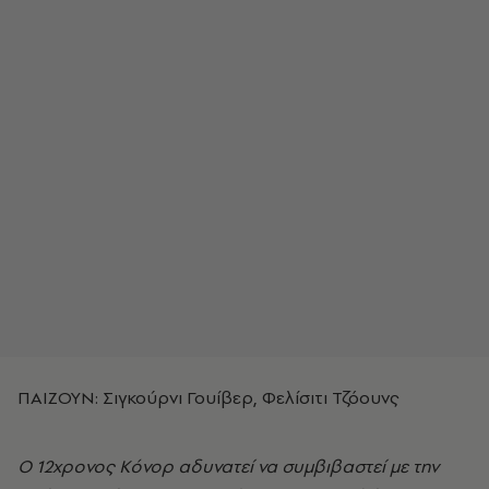
ΠΑΙΖΟΥΝ: Σιγκούρνι Γουίβερ, Φελίσιτι Τζόουνς
Ο 12χρονος Κόνορ αδυνατεί να συμβιβαστεί με την