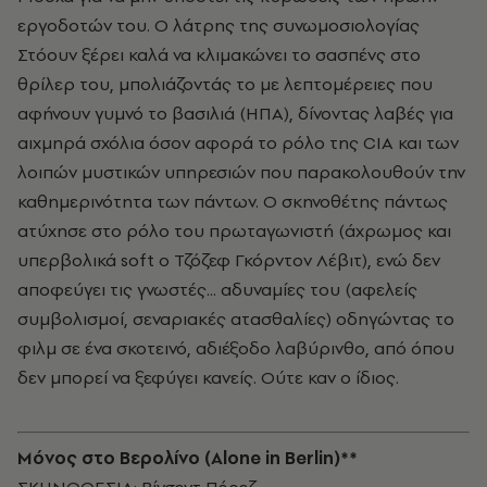
εργοδοτών του. Ο λάτρης της συνωμοσιολογίας
Στόουν ξέρει καλά να κλιμακώνει το σασπένς στο
θρίλερ του, μπολιάζοντάς το με λεπτομέρειες που
αφήνουν γυμνό το βασιλιά (ΗΠΑ), δίνοντας λαβές για
αιχμηρά σχόλια όσον αφορά το ρόλο της CIA και των
λοιπών μυστικών υπηρεσιών που παρακολουθούν την
καθημερινότητα των πάντων. Ο σκηνοθέτης πάντως
ατύχησε στο ρόλο του πρωταγωνιστή (άχρωμος και
υπερβολικά soft ο Τζόζεφ Γκόρντον Λέβιτ), ενώ δεν
αποφεύγει τις γνωστές... αδυναμίες του (αφελείς
συμβολισμοί, σεναριακές ατασθαλίες) οδηγώντας το
φιλμ σε ένα σκοτεινό, αδιέξοδο λαβύρινθο, από όπου
δεν μπορεί να ξεφύγει κανείς. Ούτε καν ο ίδιος.
Μόνος στο Βερολίνο (Alone in Berlin)**