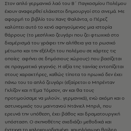
Στον απλό γερμανικό λαό του Β΄ Παγκοσμίου Πολέμου
έχουν αναφερθεί ελάχιστοι δημιουργοί στο σινεμά. Με
αφορμή το βιβλίο του Χανς Φαλάντα, ο Πέρεζ
καλύπτει αυτό το κενό αφηγούμενος μια ιστορία
θάρρους (το μεσήλικο ζευγάρι που ζει φτωχικά στο
διαμέρισμά του γράφει την αλήθεια για το ρωσικό
μέτωπο και την εξέλιξη του πολέμου σε κάρτες τις
οποίες αφήνει σε δημόσιους χώρους) που βασίζεται
σε πραγματικό γεγονός. Η αξία της ταινίας εντοπίζεται
στους χαρακτήρες, καθώς τίποτα το ηρωικό δεν έχει
πάνω του το απλό ζευγάρι (εξαίρετοι ο Μπρένταν
Γκλίζον και η Έμα Τόμσον, αν και θα τους
προτιμούσαμε να μιλούν... γερμανικά), ενώ ακόμη και ο
αστυνομικός του μαϊντανού Ντάνιελ Μπριλ, που
ερευνά την υπόθεση, έχει βάθος και δραματουργική
υπόσταση. Ο σκηνοθέτης σχεδιάζει μεθοδικά και
έντεχνα το καλοκουρδισμένο, χαμηλόφωνο θρίλερ