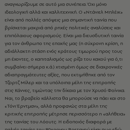
αναγνωρίζουμε σε αυτό μια συνέπεια. Όχι μόνο
ιδεολογική αλλά και καλλιτεχνική. Ο «Ντάνιελ Μπλέικ»
είναι από πολλές απόψεις μια σημαντική ταινία που
βρίσκεται μακριά από ρηχές πολιτικές αναλύσεις και
επιπόλαιους αφορισμούς. Είναι μια διευσδυτική ταινία
για τον άνθρωπο της εποχής μας (η σύχρονη κρίση, η
αδιάλλακτη στάση ενός κράτους τιμωρού προς τους
μη έχοντες, ο καπιταλισμός ως ρίζα του κακού για ό,τι
συμβαίνει σήμερα κ.ά.) χτισμένη όμως σε διαχρονικές
αδιαπραγμάτευτες αξίες, που εκτιμήθηκε από τον
Τζορτζ Μίλερ και τα υπόλοιπα μέλη της επιτροπής
στις Κάννες, τιμώντας την δίκαια με τον Χρυσό Φοίνικα.
Ναι, το βραβείο κάλλιστα θα μπορούσε να πάει και στο
«Τόνι Έρντμαν», αλλά προφανώς στα μέλη της
κριτικής επιτροπής μέτρησε περισσότερο η «αλήθεια»
της ταινίας του Λόουτς. Η ειδοποιός διαφορά με
παλιές ταινίες του 80χρονου Βρετανού είναι πως εδώ