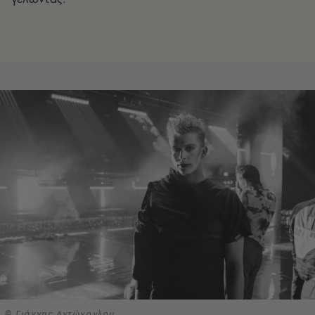
© Γιάννης Αντώνογλου