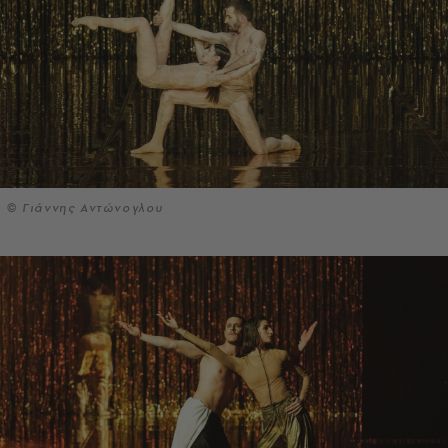
© Γιάννης Αντώνογλου