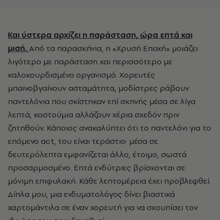
Και ύστερα αρχίζει η παράσταση, ώρα επτά και
μισή.
Από τα παρασκήνια, η «Χρυσή Εποχή» μοιάζει
λιγότερο με παράσταση και περισσότερο με
καλοκουρδισμένο οργανισμό. Χορευτές
μπαινοβγαίνουν ασταμάτητα, μοδίστρες ράβουν
παντελόνια που σκίστηκαν επί σκηνής μέσα σε λίγα
λεπτά, κοστούμια αλλάζουν χέρια σχεδόν πριν
ζητηθούν. Κάποιος ανακαλύπτει ότι το παντελόνι για το
επόμενο act, του είναι τεράστιο· μέσα σε
δευτερόλεπτα εμφανίζεται άλλο, έτοιμο, σωστά
προσαρμοσμένο. Επτά ενδύτριες βρίσκονται σε
μόνιμη επιφυλακή. Κάθε λεπτομέρεια έχει προβλεφθεί.
Δίπλα μου, μια ενδυματολόγος δίνει βιαστικά
χαρτομάντιλα σε έναν χορευτή για να σκουπίσει τον