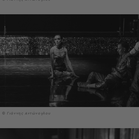
© Γιάννης Αντώνογλου