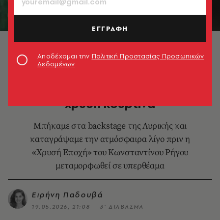
ΕΓΓΡΑΦΗ
© Ανδρέας Σιμόπουλος
Αποδέχομαι την
Πολιτική Προστασίας Προσωπικών
Δεδομένων
ΧΟΡΟΣ
Η «Χρυσή Εποχή» πίσω από τη
χρυσή κουρτίνα
Μπήκαμε στα backstage της Λυρικής και
καταγράψαμε την ατμόσφαιρα λίγο πριν η
«Χρυσή Εποχή» του Κωνσταντίνου Ρήγου
μεταμορφωθεί σε υπερθέαμα
Ειρήνη Παδουβά
19.05.2026, 21:08
3’ ΔΙΑΒΑΣΜΑ