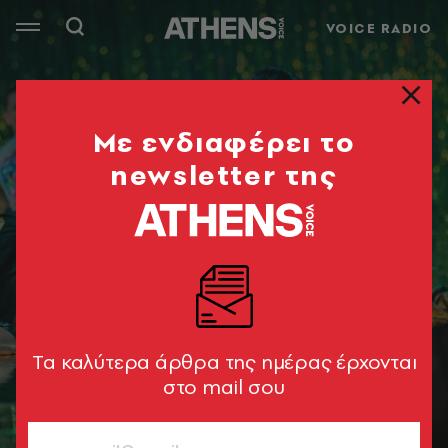
VOICE RADIO
Mε ενδιαφέρει το
newsletter της
Tα καλύτερα άρθρα της ημέρας έρχονται
στο mail σου