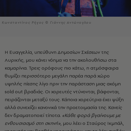
Κωνσταντίνος Ρήγος © Γιάννης Αντώνογλου
Η Ευαγγελία, υπεύθυνη Δημοσίων Σχέσεων της
Λυρικής, μου κάνει νόημα να την ακολουθήσω στα
καμαρίνια. Τρεις ορόφους πιο κάτω, η ατμόσφαιρα
θυμίζει περισσότερο μεγάλη παρέα παρά χώρο
υψηλής πίεσης λίγο πριν την παράσταση μιας ακόμη
sold out βραδιάς. Οι χορευτές ντύνονται, βάφονται,
πειράζονται μεταξύ τους. Κάποια χορεύτρια έχει ψύξη
αλλά συνεχίζει κανονικά την προετοιμασία της. Κανείς
δεν δραματοποιεί τίποτα.
«Κάθε φορά βγαίνουμε με
ενθουσιασμό στη σκηνή»
, μου λέει o Σταύρος Ικμπάλ,
χορευτής και βοηθός χορογράφου, και το λέει σχεδόν