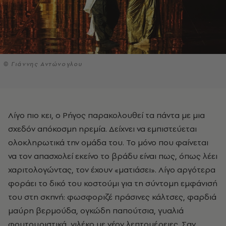
© Γιάννης Αντώνογλου
Λίγο πιο κει, ο Ρήγος παρακολουθεί τα πάντα με μια
σχεδόν απόκοσμη ηρεμία. Δείχνει να εμπιστεύεται
ολοκληρωτικά την ομάδα του. Το μόνο που φαίνεται
να τον απασχολεί εκείνο το βράδυ είναι πως, όπως λέει
χαριτολογώντας, τον έχουν «ματιάσει». Λίγο αργότερα
φοράει το δικό του κοστούμι για τη σύντομη εμφάνισή
του στη σκηνή: φωσφοριζέ πράσινες κάλτσες, φαρδιά
μαύρη βερμούδα, ογκώδη παπούτσια, γυαλιά
φουτουριστικά, γιλέκο με νέον λεπτομέρειες. Σαν