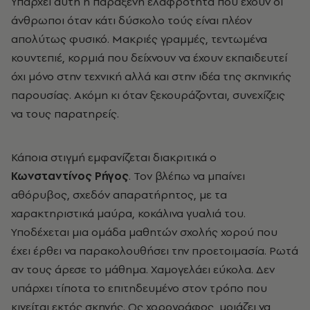
Υπάρχει αυτή η παράξενη ελαφρότητα που έχουν οι
άνθρωποι όταν κάτι δύσκολο τούς είναι πλέον
απολύτως φυσικό. Μακριές γραμμές, τεντωμένα
κουντεπιέ, κορμιά που δείχνουν να έχουν εκπαιδευτεί
όχι μόνο στην τεχνική αλλά και στην ιδέα της σκηνικής
παρουσίας. Ακόμη κι όταν ξεκουράζονται, συνεχίζεις
να τους παρατηρείς.
Κάποια στιγμή εμφανίζεται διακριτικά ο
Κωνσταντίνος Ρήγος
. Τον βλέπω να μπαίνει
αθόρυβος, σχεδόν απαρατήρητος, με τα
χαρακτηριστικά μαύρα, κοκάλινα γυαλιά του.
Υποδέχεται μια ομάδα μαθητών σχολής χορού που
έχει έρθει να παρακολουθήσει την προετοιμασία. Ρωτά
αν τους άρεσε το μάθημα. Χαμογελάει εύκολα. Δεν
υπάρχει τίποτα το επιτηδευμένο στον τρόπο που
κινείται εκτός σκηνής. Ως χορογράφος, μοιάζει να