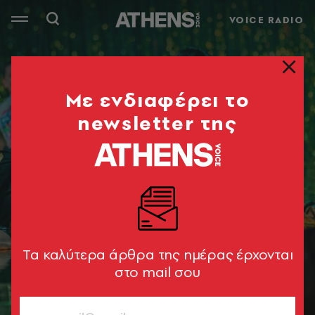
VOICE RADIO
Mε ενδιαφέρει το
newsletter της
Tα καλύτερα άρθρα της ημέρας έρχονται
στο mail σου