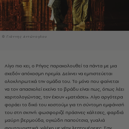
© Γιάννης Αντώνογλου
Λίγο πιο κει, ο Ρήγος παρακολουθεί τα πάντα με μια
σχεδόν απόκοσμη ηρεμία. Δείχνει να εμπιστεύεται
ολοκληρωτικά την ομάδα του. Το μόνο που φαίνεται
να τον απασχολεί εκείνο το βράδυ είναι πως, όπως λέει
χαριτολογώντας, τον έχουν «ματιάσει». Λίγο αργότερα
φοράει το δικό του κοστούμι για τη σύντομη εμφάνισή
του στη σκηνή: φωσφοριζέ πράσινες κάλτσες, φαρδιά
μαύρη βερμούδα, ογκώδη παπούτσια, γυαλιά
φουτουριστικά, γιλέκο με νέον λεπτομέρειες. Σαν