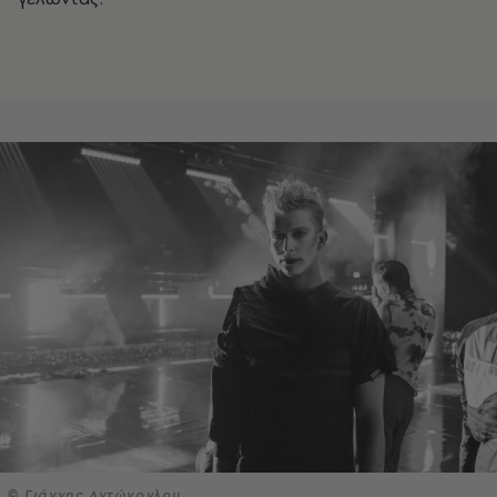
© Γιάννης Αντώνογλου