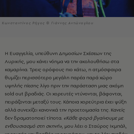
Κωνσταντίνος Ρήγος © Γιάννης Αντώνογλου
Η Ευαγγελία, υπεύθυνη Δημοσίων Σχέσεων της
Λυρικής, μου κάνει νόημα να την ακολουθήσω στα
καμαρίνια. Τρεις ορόφους πιο κάτω, η ατμόσφαιρα
θυμίζει περισσότερο μεγάλη παρέα παρά χώρο
υψηλής πίεσης λίγο πριν την παράσταση μιας ακόμη
sold out βραδιάς. Οι χορευτές ντύνονται, βάφονται,
πειράζονται μεταξύ τους. Κάποια χορεύτρια έχει ψύξη
αλλά συνεχίζει κανονικά την προετοιμασία της. Κανείς
δεν δραματοποιεί τίποτα.
«Κάθε φορά βγαίνουμε με
ενθουσιασμό στη σκηνή»
, μου λέει o Σταύρος Ικμπάλ,
χορευτής και βοηθός χορογράφου, και το λέει σχεδόν