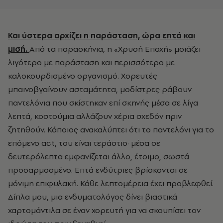
Και ύστερα αρχίζει η παράσταση, ώρα επτά και
μισή.
Από τα παρασκήνια, η «Χρυσή Εποχή» μοιάζει
λιγότερο με παράσταση και περισσότερο με
καλοκουρδισμένο οργανισμό. Χορευτές
μπαινοβγαίνουν ασταμάτητα, μοδίστρες ράβουν
παντελόνια που σκίστηκαν επί σκηνής μέσα σε λίγα
λεπτά, κοστούμια αλλάζουν χέρια σχεδόν πριν
ζητηθούν. Κάποιος ανακαλύπτει ότι το παντελόνι για το
επόμενο act, του είναι τεράστιο· μέσα σε
δευτερόλεπτα εμφανίζεται άλλο, έτοιμο, σωστά
προσαρμοσμένο. Επτά ενδύτριες βρίσκονται σε
μόνιμη επιφυλακή. Κάθε λεπτομέρεια έχει προβλεφθεί.
Δίπλα μου, μια ενδυματολόγος δίνει βιαστικά
χαρτομάντιλα σε έναν χορευτή για να σκουπίσει τον