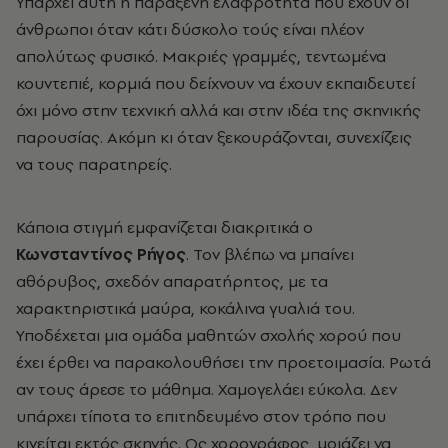
Υπάρχει αυτή η παράξενη ελαφρότητα που έχουν οι
άνθρωποι όταν κάτι δύσκολο τούς είναι πλέον
απολύτως φυσικό. Μακριές γραμμές, τεντωμένα
κουντεπιέ, κορμιά που δείχνουν να έχουν εκπαιδευτεί
όχι μόνο στην τεχνική αλλά και στην ιδέα της σκηνικής
παρουσίας. Ακόμη κι όταν ξεκουράζονται, συνεχίζεις
να τους παρατηρείς.
Κάποια στιγμή εμφανίζεται διακριτικά ο
Κωνσταντίνος Ρήγος
. Τον βλέπω να μπαίνει
αθόρυβος, σχεδόν απαρατήρητος, με τα
χαρακτηριστικά μαύρα, κοκάλινα γυαλιά του.
Υποδέχεται μια ομάδα μαθητών σχολής χορού που
έχει έρθει να παρακολουθήσει την προετοιμασία. Ρωτά
αν τους άρεσε το μάθημα. Χαμογελάει εύκολα. Δεν
υπάρχει τίποτα το επιτηδευμένο στον τρόπο που
κινείται εκτός σκηνής. Ως χορογράφος, μοιάζει να