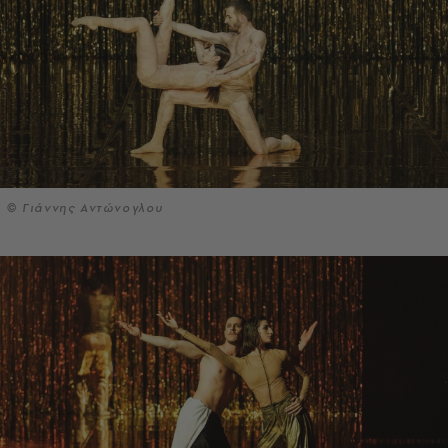
© Γιάννης Αντώνογλου