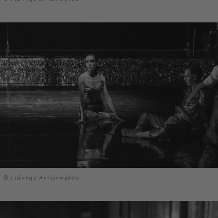
© Γιάννης Αντώνογλου