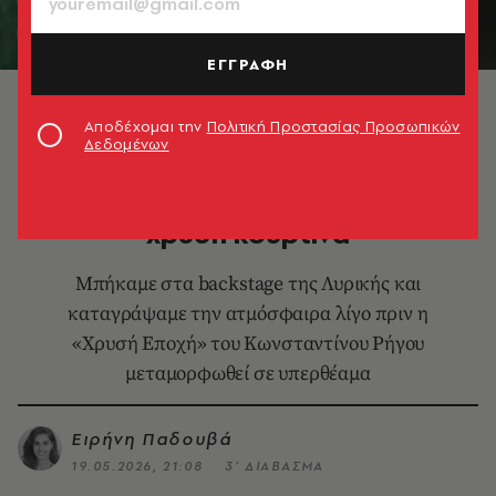
ΕΓΓΡΑΦΗ
© Ανδρέας Σιμόπουλος
Αποδέχομαι την
Πολιτική Προστασίας Προσωπικών
Δεδομένων
ΧΟΡΟΣ
Η «Χρυσή Εποχή» πίσω από τη
χρυσή κουρτίνα
Μπήκαμε στα backstage της Λυρικής και
καταγράψαμε την ατμόσφαιρα λίγο πριν η
«Χρυσή Εποχή» του Κωνσταντίνου Ρήγου
μεταμορφωθεί σε υπερθέαμα
Ειρήνη Παδουβά
19.05.2026, 21:08
3’ ΔΙΑΒΑΣΜΑ