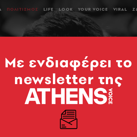
Α
ΠΟΛΙΤΙΣΜΟΣ
LIFE
LOOK
YOUR VOICE
VIRAL
Ζ
Mε ενδιαφέρει το
newsletter της