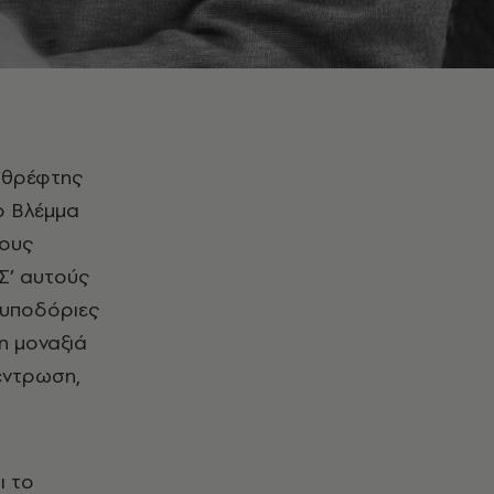
ιο Βλέμμα
νους
Σ’ αυτούς
 υποδόριες
η μοναξιά
κέντρωση,
ι το