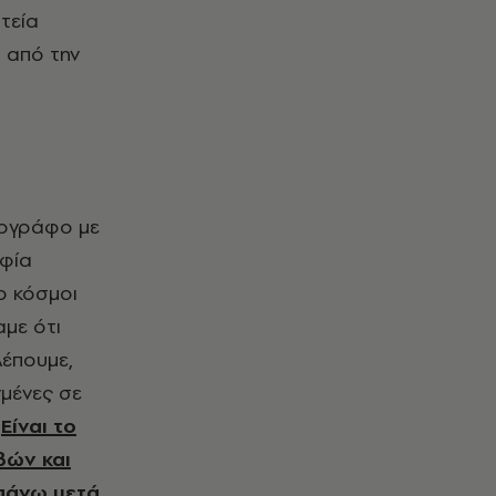
τεία
α από την
τογράφο με
αφία
ο κόσμοι
αμε ότι
λέπουμε,
γμένες σε
.
Είναι το
βών και
απάνω μετά