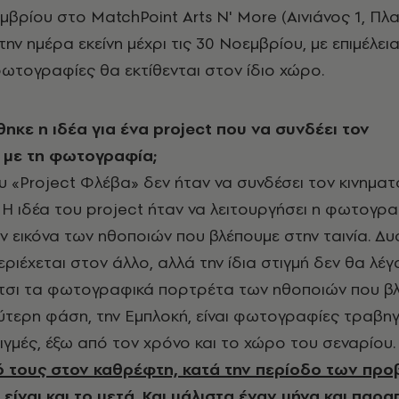
βρίου στο MatchPoint Arts N' More (Αινιάνος 1, Πλα
την ημέρα εκείνη μέχρι τις 30 Νοεμβρίου, με επιμέλει
ωτογραφίες θα εκτίθενται στον ίδιο χώρο.
κε η ιδέα για ένα project που να συνδέει τον
 με τη φωτογραφία;
ου «Project Φλέβα» δεν ήταν να συνδέσει τον κινημα
Η ιδέα του project ήταν να λειτουργήσει η φωτογρ
ν εικόνα των ηθοποιών που βλέπουμε στην ταινία. Δυ
ριέχεται στον άλλο, αλλά την ίδια στιγμή δεν θα λέγ
Έτσι τα φωτογραφικά πορτρέτα των ηθοποιών που β
ύτερη φάση, την Εμπλοκή, είναι φωτογραφίες τραβη
ιγμές, έξω από τον χρόνο και το χώρο του σεναρίου
μό τους στον καθρέφτη, κατά την περίοδο των προ
ι είναι και το μετά. Και μάλιστα έναν μήνα και παρ