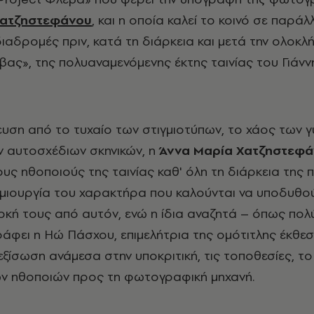
Χατζηστεφάνου
, και η οποία καλεί το κοινό σε παράλ
αδρομές πριν, κατά τη διάρκεια και μετά την ολοκ
ας», της πολυαναμενόμενης έκτης ταινίας του Γιάνν
υση από το τυχαίο των στιγμιoτύπων, το χάος των 
ων αυτοσχέδιων σκηνικών, η
Άννα Μαρία Χατζηστεφ
υς ηθοποιούς της ταινίας καθ' όλη τη διάρκεια της 
μιουργία του χαρακτήρα που καλούνται να υποδυθού
οκή τους από αυτόν, ενώ η ίδια αναζητά – όπως πολ
ράφει η Ηώ Πάσχου, επιμελήτρια της ομότιτλης έκθεσ
εξίσωση ανάμεσα στην υποκριτική, τις τοποθεσίες, τ
ων ηθοποιών προς τη φωτογραφική μηχανή.