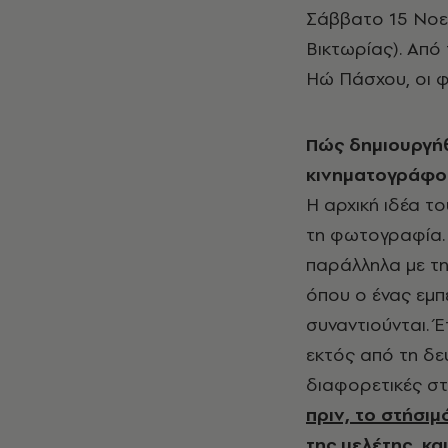
Σάββατο 15 Νοεμ
Βικτωρίας). Από 
Ηώ Πάσχου, οι φ
Πώς δημιουργήθη
κινηματογράφο
Η αρχική ιδέα τ
τη φωτογραφία. 
παράλληλα με τη
όπου ο ένας εμπε
συναντιούνται. 
εκτός από τη δε
διαφορετικές στ
πριν, το στήσι
της μελέτης, κα