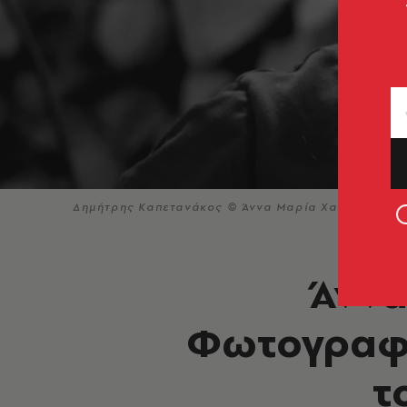
Δημήτρης Καπετανάκος © Άννα Μαρία Χατζηστεφάν
Άννα
Φωτογραφί
τ