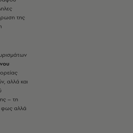
ληλες
λήρωση της
η
γυρισμάτων
άνου
πορείας
ν, αλλά και
ύ
ης – τη
ο φως αλλά