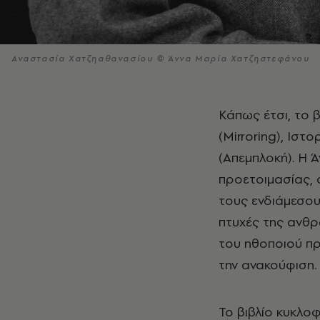
Αναστασία Χατζηαθανασίου © Άννα Μαρία Χατζηστεφάνου
Κάπως έτσι, το βιβλίο οργανώνεται σε τρεις θεματικές ενότητες: Ο καθρέφτης
(Mirroring), Ιστ
(Απεμπλοκή). Η
προετοιμασίας, 
τους ενδιάμεσου
πτυχές της ανθρώ
του ηθοποιού πρ
την ανακούφιση.
Το βιβλίο κυκλο