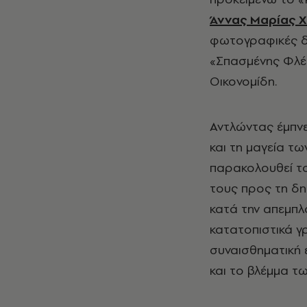
Άννας Μαρίας 
φωτογραφικές δι
«Σπασμένης Φλέβ
Οικονομίδη.
Αντλώντας έμπνε
και τη μαγεία τ
παρακολουθεί το
τους προς τη δη
κατά την απεμπλ
κατατοπιστικά γ
συναισθηματική 
και το βλέμμα τ