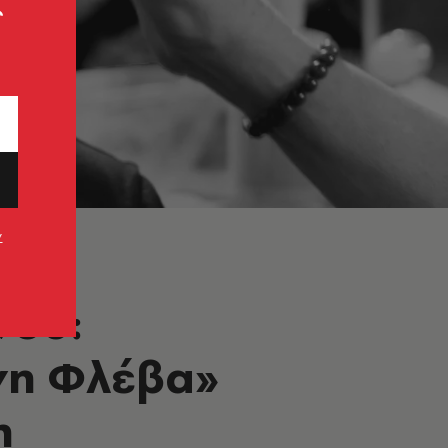
ς
ν
νου:
νη Φλέβα»
η