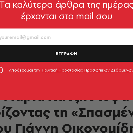
Tα καλύτερα άρθρα της ημέρα
έρχονται στο mail σου
ΕΓΓΡΑΦΗ
ου
Αποδέχομαι την
Πολιτική Προστασίας Προσωπικών Δεδομένω
ΦΩΤΟΓΡΑΦΙΑ
 Μαρία Χατζηστεφά
ζοντας τη «Σπασμέ
ου Γιάννη Οικονομίδ