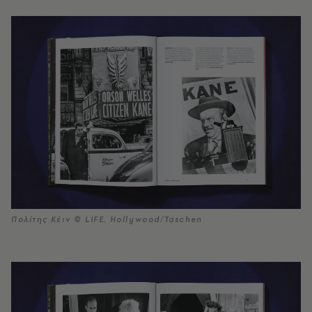
Πολίτης Κέιν © LIFE. Hollywood/Taschen