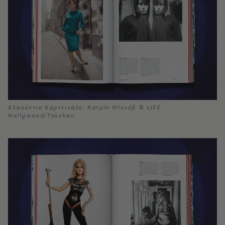
Κλαούντια Καρντινάλε, Κατρίν Ντενέβ © LIFE.
Hollywood/Taschen