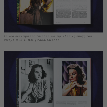
Το νέο λεύκωμα της Taschen για την κλασική εποχή του
σινεμά © LIFE. Hollywood/Taschen