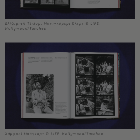
Ελίζαμπεθ Τέιλορ, Μοντγκόμερι Κλιφτ © LIFE.
Hollywood/Taschen
Χάμφρεϊ Μπόγκαρτ © LIFE. Hollywood/Taschen