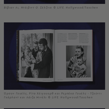
Βίβιαν Λι, Ντέιβιντ Ο. Σέλζνικ © LIFE. Hollywood/Taschen
Όρσον Γουέλς, Ρίτα Χέιγουορθ και Ρεμπέκα Γουέλς - Τζούντι
Γκάρλαντ και Λάιζα Μινέλι © LIFE. Hollywood/Taschen