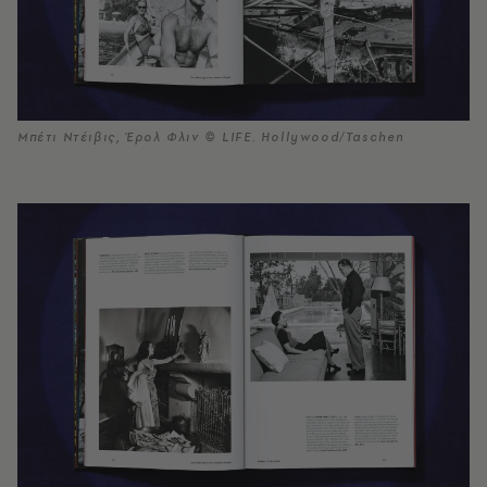
Μπέτι Ντέιβις, Έρολ Φλιν © LIFE. Hollywood/Taschen