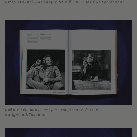
Πίτερ Στάκπολ και Λούμις Ντιν © LIFE. Hollywood/Taschen
Κάθριν Χέπμπορν, Ίνγκριντ Μπέργκμαν © LIFE.
Hollywood/Taschen