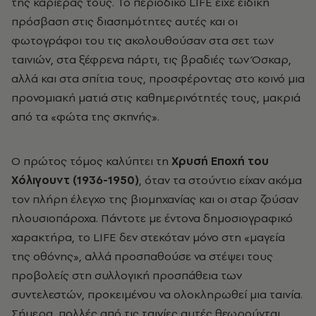
της καριέρας τους. Το περιοδικό
LIFE
είχε ειδική
πρόσβαση στις διασημότητες αυτές και οι
φωτογράφοι του τις ακολουθούσαν στα σετ των
ταινιών, στα ξέφρενα πάρτι, τις βραδιές των Όσκαρ,
αλλά και στα σπίτια τους, προσφέροντας στο κοινό μια
προνομιακή ματιά στις καθημερινότητές τους, μακριά
από τα «φώτα της σκηνής».
Ο πρώτος τόμος καλύπτει τη
Χρυσή Εποχή του
Χόλιγουντ (1936-1950)
, όταν τα στούντιο είχαν ακόμα
τον πλήρη έλεγχο της βιομηχανίας και οι σταρ ζούσαν
πλουσιοπάροχα. Πάντοτε με έντονα δημοσιογραφικό
χαρακτήρα, το
LIFE
δεν στεκόταν μόνο στη «μαγεία
της οθόνης», αλλά προσπαθούσε να στέψει τους
προβολείς στη συλλογική προσπάθεια των
συντελεστών, προκειμένου να ολοκληρωθεί μια ταινία.
Σήμερα, πολλές από τις ταινίες αυτές θεωρούνται