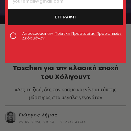
ΕΓΓΡΑΦΗ
Μέριλιν Μονρόε © LIFE. Hollywood/Taschen
Αποδέχομαι την
Πολιτική Προστασίας Προσωπικών
Δεδομένων
ΦΩΤΟΓΡΑΦΙΑ
LIFE.Hollywood: Το λεύκωμα της
Taschen για την κλασική εποχή
του Χόλιγουντ
«Δες τη ζωή, δες τον κόσμο και γίνε αυτόπτης
μάρτυρας στα μεγάλα γεγονότα»
Γιώργος Δήμος
29.09.2024, 20:53
2’ ΔΙΑΒΑΣΜΑ