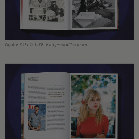
Γκρέις Κέλι © LIFE. Hollywood/Taschen