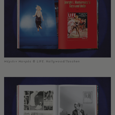
Μέριλιν Μονρόε © LIFE. Hollywood/Taschen