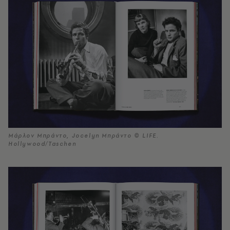
Μάρλον Μπράντο, Jocelyn Μπράντο © LIFE.
Hollywood/Taschen