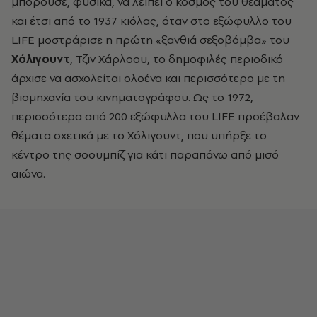
μπορούσε, φυσικά, να λείπει ο κόσμος του θεάματος
και έτσι από το 1937 κιόλας, όταν στο εξώφυλλο του
LIFE
μοστράρισε η πρώτη «ξανθιά σεξοβόμβα» του
Χόλιγουντ
, Τζιν Χάρλοου, το δημοφιλές περιοδικό
άρχισε να ασχολείται ολοένα και περισσότερο με τη
βιομηχανία του κινηματογράφου. Ως το 1972,
περισσότερα από 200 εξώφυλλα του
LIFE
προέβαλαν
θέματα σχετικά με το Χόλιγουντ, που υπήρξε το
κέντρο της σοουμπίζ για κάτι παραπάνω από μισό
αιώνα.