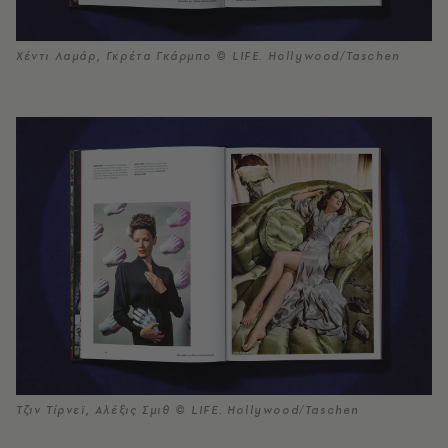
Χέντι Λαμάρ, Γκρέτα Γκάρμπο © LIFE. Hollywood/Taschen
Τζιν Τίρνεϊ, Αλέξις Σμιθ © LIFE. Hollywood/Taschen