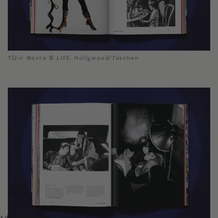
Τζέιν Φόντα © LIFE. Hollywood/Taschen