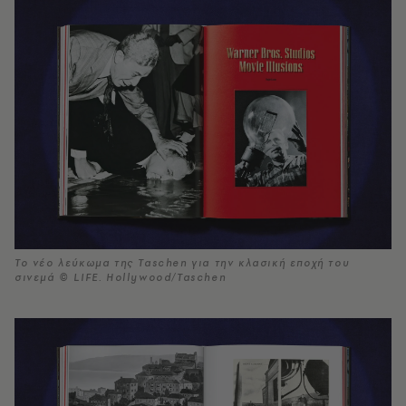
Το νέο λεύκωμα της Taschen για την κλασική εποχή του
σινεμά © LIFE. Hollywood/Taschen