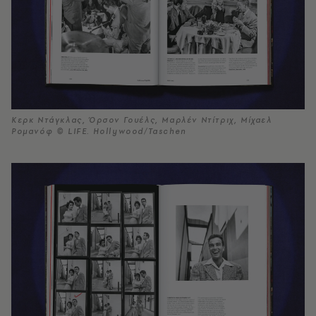
Κερκ Ντάγκλας, Όρσον Γουέλς, Μαρλέν Ντίτριχ, Μίχαελ
Ρομανόφ © LIFE. Hollywood/Taschen