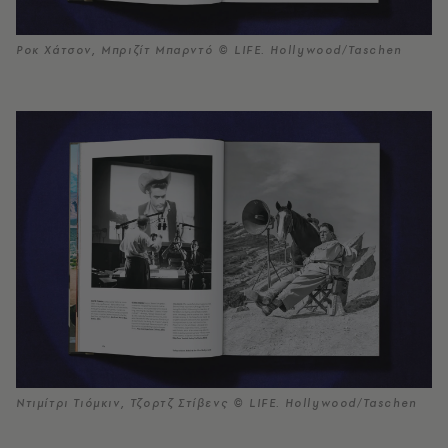
Ροκ Χάτσον, Μπριζίτ Μπαρντό © LIFE. Hollywood/Taschen
Ντιμίτρι Τιόμκιν, Τζορτζ Στίβενς © LIFE. Hollywood/Taschen