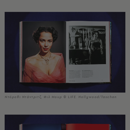
Ντόροθι Ντάντριτζ, Φιλ Μουρ © LIFE. Hollywood/Taschen