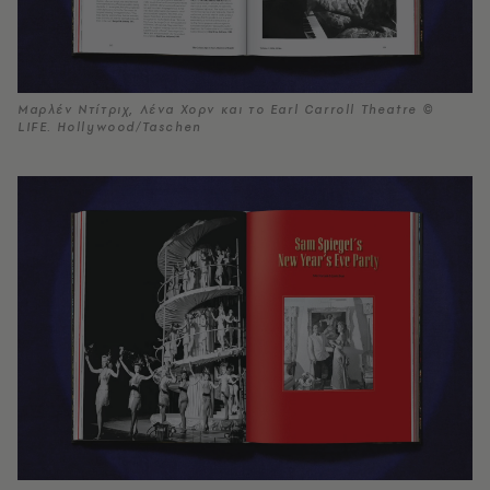
Μαρλέν Ντίτριχ, Λένα Χορν και το Earl Carroll Theatre ©
LIFE. Hollywood/Taschen