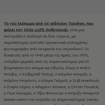
Το νέο λεύκωμα από τις εκδόσεις
Taschen
, που
φέρει τον τίτλο «
LIFE
.
Hollywood
»
, είναι μια
σκληρόδετη συλλογή σε δύο τόμους, με
περισσότερες από 600 προσεκτικά επιλεγμένες
φωτογραφίες από τα αρχεία του περιοδικού. Οι
δεκαετίες από το 1940 μέχρι τις αρχές του 1970,
υπήρξαν μερικές από τις σημαντικότερες για τη
βιομηχανία του σινεμά και είδωλα, όπως η Μπέτι
Ντέιβις, η Ελίζαμπεθ Τέιλορ, η Μέριλιν Μονρόε, ο
Μάρλον Μπράντο, ο Κλαρκ Γκέιμπλ, ο Στιβ ΜακΚουίν,
η Σοφία Λόρεν, ο Άλφρεντ Χίτσκοκ, ο Σίντνεϊ Πουατιέ,
ο Πωλ Νιούμαν, η Τζέιν Φόντα και η Μπριζίτ Μπαρντό
έκαναν εκείνη την περίοδο τις σημαντικότερες ταινίες