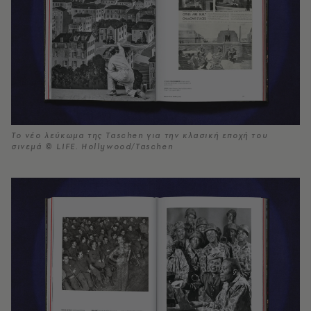
Το νέο λεύκωμα της Taschen για την κλασική εποχή του
σινεμά © LIFE. Hollywood/Taschen