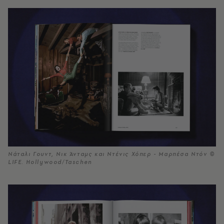
Νάταλι Γουντ, Νικ Άνταμς και Ντένις Χόπερ - Μαρπέσα Ντόν ©
LIFE. Hollywood/Taschen