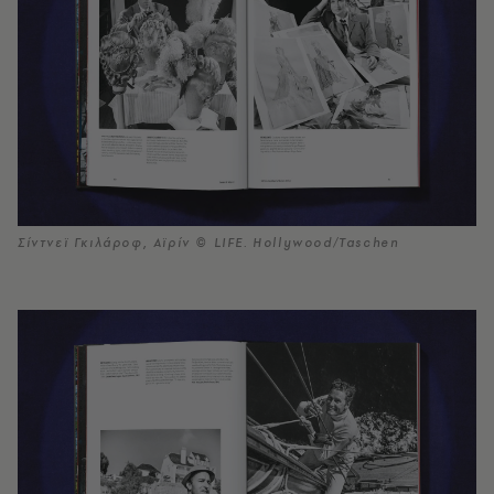
Σίντνεϊ Γκιλάροφ, Αϊρίν © LIFE. Hollywood/Taschen