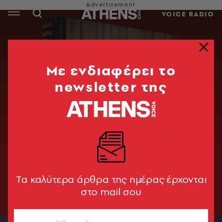
VOICE RADIO
Mε ενδιαφέρει το
newsletter της
Tα καλύτερα άρθρα της ημέρας έρχονται
στο mail σου