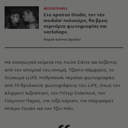
ΦΩΤΟΓΡΑΦΙΑ
Στο Apeiron Studio, τον νέο
modular πολυχώρο, θα βρεις
σεμινάρια φωτογραφίας και
workshops
Μαρία-Ιωάννα Σιγαλού
Με εισαγωγικά κείμενα της Λούσι Σάντε και λεζάντες
από τον ιστορικό του σινεμά, Τζάστιν Χάμφρεϊς, το
λεύκωμα «
LIFE
.
Hollywood
» περιέχει φωτογραφίες
από 70 θρυλικούς φωτογράφους του
LIFE
, όπως τον
Άλφρεντ Άιζενσταντ, τον Πήτερ Στάκπουλ, τον
Γκόρντον Παρκς, την Λίζα Λάρσεν, την Μάργκαρετ
Μπερκ-Γουάιτ και τον Τζον Μίλι.