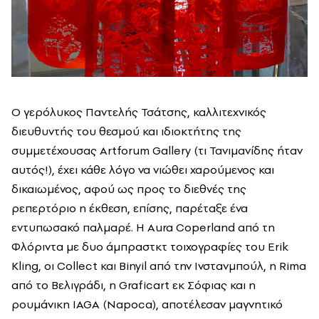
Ο γερόλυκος Παντελής Τσάτσης, καλλιτεχνικός
διευθυντής του θεσμού και ιδιοκτήτης της
συμμετέχουσας Artforum Gallery (τι Τανιμανίδης ήταν
αυτός!), έχει κάθε λόγο να νιώθει χαρούμενος και
δικαιωμένος, αφού ως προς το διεθνές της
ρεπερτόριο η έκθεση, επίσης, παρέταξε ένα
εντυπωσακό παλμαρέ. Η Aura Coperland από τη
Φλόριντα με δυο άμπραστκτ τοιχογραφίες του Erik
Kling, οι Collect και Binyil από την Ινστανμπούλ, η Rima
από το Βελιγράδι, η Graficart εκ Σόφιας και η
ρουμάνικη IAGA (Napoca), αποτέλεσαν μαγνητικό