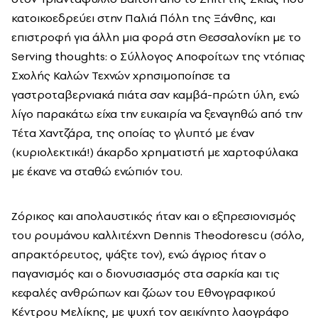
κατοικοεδρεύει στην Παλιά Πόλη της Ξάνθης, και
επιστροφή για άλλη μια φορά στη Θεσσαλονίκη με το
Serving thoughts: ο Σύλλογος Αποφοίτων της ντόπιας
Σχολής Καλών Τεχνών χρησιμοποίησε τα
γαστροταβερνιακά πιάτα σαν καμβά-πρώτη ύλη, ενώ
λίγο παρακάτω είχα την ευκαιρία να ξεναγηθώ από την
Τέτα Χαντζάρα, της οποίας το γλυπτό με έναν
(κυριολεκτικά!) άκαρδο χρηματιστή με χαρτοφύλακα
με έκανε να σταθώ ενώπιόν του.
Ζόρικος και απολαυστικός ήταν και ο εξπρεσιονισμός
του ρουμάνου καλλιτέχνη Dennis Theodorescu (σόλο,
απρακτόρευτος, ψάξτε τον), ενώ άγριος ήταν ο
παγανισμός και ο διονυσιασμός στα σαρκία και τις
κεφαλές ανθρώπων και ζώων του Εθνογραφικού
Κέντρου Μελίκης, με ψυχή τον αεικίνητο λαογράφο