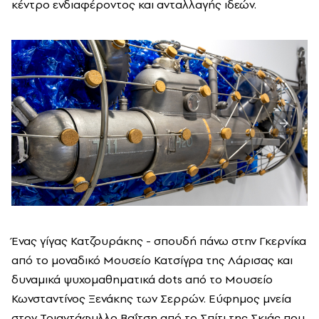
κέντρο ενδιαφέροντος και ανταλλαγής ιδεών.
Ένας γίγας Κατζουράκης - σπουδή πάνω στην Γκερνίκα
από το μοναδικό Μουσείο Κατσίγρα της Λάρισας και
δυναμικά ψυχομαθηματικά dots από το Μουσείο
Κωνσταντίνος Ξενάκης των Σερρών. Εύφημος μνεία
στον Τριαντάφυλλο Βαΐτση από το Σπίτι της Σκιάς που