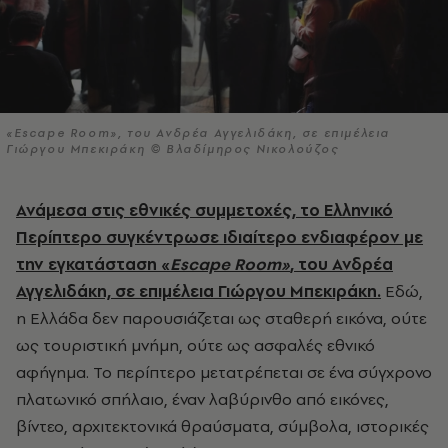
«Escape Room», του Ανδρέα Αγγελιδάκη, σε επιμέλεια
Γιώργου Μπεκιράκη © Βλαδίμηρος Νικολούζος
Ανάμεσα στις εθνικές συμμετοχές, το Ελληνικό
Περίπτερο συγκέντρωσε ιδιαίτερο ενδιαφέρον με
την εγκατάσταση «
Escape Room»
, του Ανδρέα
Αγγελιδάκη, σε επιμέλεια Γιώργου Μπεκιράκη.
Εδώ,
η Ελλάδα δεν παρουσιάζεται ως σταθερή εικόνα, ούτε
ως τουριστική μνήμη, ούτε ως ασφαλές εθνικό
αφήγημα. Το περίπτερο μετατρέπεται σε ένα σύγχρονο
πλατωνικό σπήλαιο, έναν λαβύρινθο από εικόνες,
βίντεο, αρχιτεκτονικά θραύσματα, σύμβολα, ιστορικές