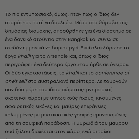
Το πιο εντυπωσιακό, όμως, ήταν πως ο ίδιος δεν
σταμάτησε ποτέ να δουλεύει. Μέσα στο θόρυβο της
δημόσιας διαμάχης, αποσύρθηκε για ένα διάστημα σε
ένα δανεικό στούντιο στην Bangkok και συνέχισε
σχεδόν εμμονικά να δημιουργεί. Εκεί ολοκλήρωσε το
έργο
khalil
για το Arsenale και, όπως ο ίδιος
περιγράφει, ένα δεύτερο έργο «του ήρθε σε όνειρο».
Οι δύο εγκαταστάσεις, το
khalil
και το
conference of
one’s self
στο αυστραλιανό περίπτερο, λειτουργούν
σαν δύο μέρη του ίδιου σώματος: μνημειακοί,
σκοτεινοί χώροι με υπνωτικούς ήχους, κινούμενες
αφαιρετικές εικόνες και μαύρες επιφάνειες
καλυμμένες με μυστικιστικές γραφές εμπνευσμένες
από τη σουφική παράδοση. Η μυρωδιά του μαύρου
oud ξύλου διαχέεται στον χώρο, ενώ οι τοίχοι