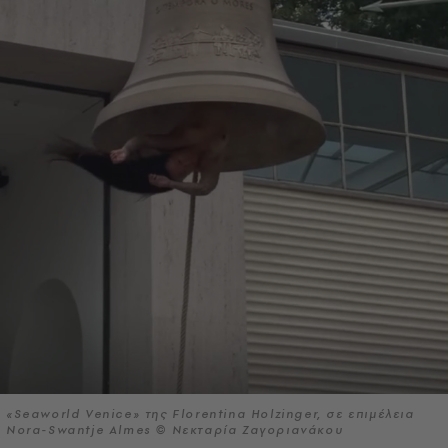
«Seaworld Venice» της Florentina Holzinger, σε επιμέλεια
Nora-Swantje Almes © Νεκταρία Ζαγοριανάκου