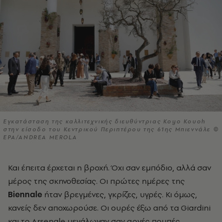
Εγκατάσταση της καλλιτεχνικής διευθύντριας Koyo Kouoh
στην είσοδο του Κεντρικού Περιπτέρου της 61ης Μπιεννάλε ©
EPA/ANDREA MEROLA
Και έπειτα έρχεται η βροχή. Όχι σαν εμπόδιο, αλλά σαν
μέρος της σκηνοθεσίας. Οι πρώτες ημέρες της
Biennale
ήταν βρεγμένες, γκρίζες, υγρές. Κι όμως,
κανείς δεν αποχωρούσε. Οι ουρές έξω από τα Giardini
και το Arsenale μεγάλωναν σαν αργές πομπές.