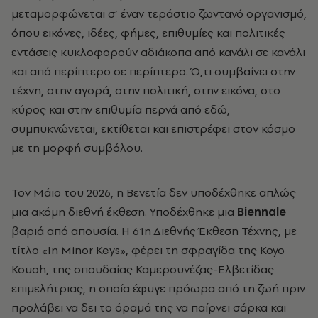
μεταμορφώνεται σ’ έναν τεράστιο ζωντανό οργανισμό,
όπου εικόνες, ιδέες, φήμες, επιθυμίες και πολιτικές
εντάσεις κυκλοφορούν αδιάκοπα από κανάλι σε κανάλι
και από περίπτερο σε περίπτερο. Ό,τι συμβαίνει στην
τέχνη, στην αγορά, στην πολιτική, στην εικόνα, στο
κύρος και στην επιθυμία περνά από εδώ,
συμπυκνώνεται, εκτίθεται και επιστρέφει στον κόσμο
με τη μορφή συμβόλου.
Τον Μάιο του 2026, η Βενετία δεν υποδέχθηκε απλώς
μια ακόμη διεθνή έκθεση. Υποδέχθηκε μια
Biennale
βαριά από απουσία. Η 61η
Διεθνής Έκθεση Τέχνης, με
τίτλο «In Minor Keys», φέρει τη σφραγίδα της Koyo
Kouoh, της σπουδαίας Καμερουνέζας-Ελβετίδας
επιμελήτριας, η οποία έφυγε πρόωρα από τη ζωή πριν
προλάβει να δει το όραμά της να παίρνει σάρκα και