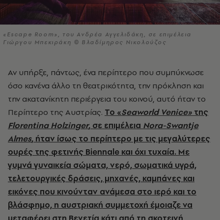
«Escape Room», του Ανδρέα Αγγελιδάκη, σε επιμέλεια
Γιώργου Μπεκιράκη © Βλαδίμηρος Νικολούζος
Αν υπήρξε, πάντως, ένα περίπτερο που συμπύκνωσε
όσο κανένα άλλο τη θεατρικότητα, την πρόκληση και
την ακατανίκητη περιέργεια του κοινού, αυτό ήταν το
Περίπτερο της Αυστρίας.
Το «
Seaworld Venice»
της
Florentina Holzinger
, σε επιμέλεια
Nora-Swantje
Almes
, ήταν ίσως το περίπτερο με τις μεγαλύτερες
ουρές της φετινής Biennale και όχι τυχαία. Με
γυμνά γυναικεία σώματα, νερό, σωματικά υγρά,
τελετουργικές δράσεις, μηχανές, καμπάνες και
εικόνες που κινούνταν ανάμεσα στο ιερό και το
βλάσφημο, η αυστριακή συμμετοχή έμοιαζε να
μεταφέρει στη Βενετία κάτι από τη σκοτεινή