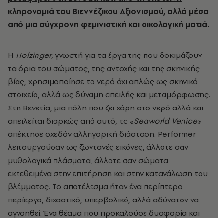
κληρονομιά του Βιεννέζικου Αξιονισμού, αλλά μέσα
από μια σύγχρονη φεμινιστική και οικολογική ματιά.
Η
Holzinger
, γνωστή για τα έργα της που δοκιμάζουν
τα όρια του σώματος, της αντοχής και της σκηνικής
βίας, χρησιμοποίησε το νερό όχι απλώς ως σκηνικό
στοιχείο, αλλά ως δύναμη απειλής και μεταμόρφωσης.
Στη Βενετία, μια πόλη που ζει χάρη στο νερό αλλά και
απειλείται διαρκώς από αυτό, το «
Seaworld Venice»
απέκτησε σχεδόν αλληγορική διάσταση. Performer
λειτουργούσαν ως ζωντανές εικόνες, άλλοτε σαν
μυθολογικά πλάσματα, άλλοτε σαν σώματα
εκτεθειμένα στην επιτήρηση και στην κατανάλωση του
βλέμματος. Το αποτέλεσμα ήταν ένα περίπτερο
περίεργο, διχαστικό, υπερβολικό, αλλά αδύνατον να
αγνοηθεί. Ένα θέαμα που προκαλούσε δυσφορία και