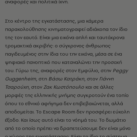
αναφορές και πολιτικά ίχνη.
Στο κέντρο της εγκατάστασης, μια κάμερα
παρακολούθησης κινηματογραφεί αδιάκοπα τον ίδιο
της τον εαυτό. Είναι μια εικόνα απλή και ταυτόχρονα
τρομακτικά ακριβής: ο σύγχρονος άνθρωπος
παγιδευμένος στην ίδια του την εικόνα, μέσα σε ένα
ψηφιακό πανοπτικό που καταναλώνει την προσοχή
του. Γύρω της, αναφορές στον Εμφύλιο, στην
Peggy
Guggenheim
, στη
Βάσω Κατράκη
, στον
Γιάννη
Τσαρούχη
, στον
Ζακ Κωστόπουλο
και σε άλλες
μορφές της ελληνικής μνήμης συγκροτούν ένα τοπίο
όπου το εθνικό αφήγημα δεν επιβεβαιώνεται, αλλά
αποδομείται. Το Escape Room δεν προσφέρει εύκολη
έξοδο. Και ίσως αυτό είναι το νόημά του. Το δωμάτιο
από το οποίο πρέπει να δραπετεύσουμε δεν είναι μόνο
ο χώρος της εγκατάστασης. Είναι το ίδιο το σύστημα