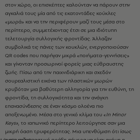
στον χώρο, οι επισκέπτες καλούνταν να πάρουν στην
αγκαλιά τους μία από τις εκατοντάδες κούκλες
«μωρά» και να την περιφέρουν μαζί τους μέσα στο
περίπτερο, συμμετέχοντας έτσι σε μια ιδιότυπη
τελετουργία συλλογικής φροντίδας. Άλλαζαν
συμβολικά τις πάνες των κουκλών, ενεργοποιούσαν
QR codes που παρήγαν μικρά «ποιήματα-γεννήσεις»
και γίνονταν προσωρινοί φορείς μιας εύθραυστης
ζωής. Πίσω από την παιχνιδιάρικη και σχεδόν
σουρεαλιστική εικόνα των πλαστικών μωρών
κρυβόταν μια βαθύτερη αλληγορία για την ευθύνη, τη
φροντίδα, τη συλλογικότητα και την ανάγκη
επανασύνδεσης σε έναν κόσμο ολοένα πιο
αποξενωμένο. Μέσα στο γενικό κλίμα του «
In Minor
Keys»
, το ιαπωνικό περίπτερο λειτούργησε σαν μια
μικρή όαση τρυφερότητας. Μια υπενθύμιση ότι ίσως
η πιο ριζοσπαστική πράξη σήμερα να είναι ακόμη η