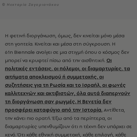
© Νεκταρία Ζαγοριανάκου
Η φετινή διοργάνωση, όμως, δεν κινείται μόνο μέσα
στη γοητεία. Κινείται και μέσα στη σύγκρουση. Η
61η Biennale ανοίγει σε μια στιγμή όπου ο κόσμος δεν
μπορεί να κρυφτεί πίσω από την αισθητική.
Οι
πολιτικές εντάσεις, οι πόλεμοι, οι διαμαρτυρίες, τα
αιτήματα αποκλεισμού ή συμμετοχής, οι
συζητήσεις για τη Ρωσία και το Ισραήλ, οι φωνές
καλλιτεχνών και ακτιβιστών, όλα αυτά διαπερνούν
τη διοργάνωση σαν ρωγμές. Η Βενετία δεν
προσφέρει καταφύγιο από την Ιστορία.
Αντίθετα,
την κάνει πιο ορατή. Έξω από τα περίπτερα, οι
διαμαρτυρίες υπενθυμίζουν ότι η τέχνη δεν υπάρχει σε
κενό. Ότι κάθε εθνική συμμετοχή, κάθε επιλογή, κάθε