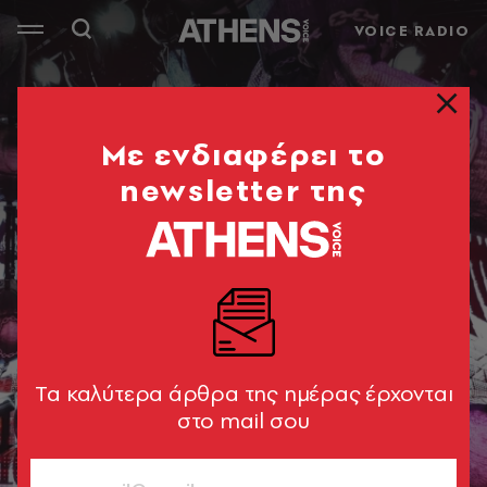
VOICE RADIO
Mε ενδιαφέρει το
newsletter της
Tα καλύτερα άρθρα της ημέρας έρχονται
στο mail σου