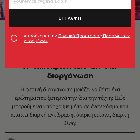
ΕΓΓΡΑΦΗ
© Βλαδίμηρος Νικολούζος
Αποδέχομαι την
Πολιτική Προστασίας Προσωπικών
Δεδομένων
ΕΙΚΑΣΤΙΚΑ
Arte Biennale Βενετίας 2026:
Ανταπόκριση από την 61η
διοργάνωση
Η φετινή διοργάνωση μοιάζει να θέτει ένα
ερώτημα που ξεπερνά την ίδια την τέχνη: Πώς
μπορούμε να υπάρχουμε μέσα σε έναν κόσμο που
απαιτεί διαρκή αντίδραση, διαρκή εικόνα, διαρκή
θέση;