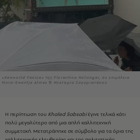
«Seaworld Venice» της Florentina Holzinger, σε επιμέλεια
Nora-Swantje Almes © Νεκταρία Ζαγοριανάκου
Η περίπτωση του
Khaled Sabsabi
έγινε τελικά κάτι
πολύ μεγαλύτερο από μια απλή καλλιτεχνική
συμμετοχή. Μετατράπηκε σε σύμβολο για τα όρια της
καλλιτεχνικής ελευθερίας και της πολιτιστικής