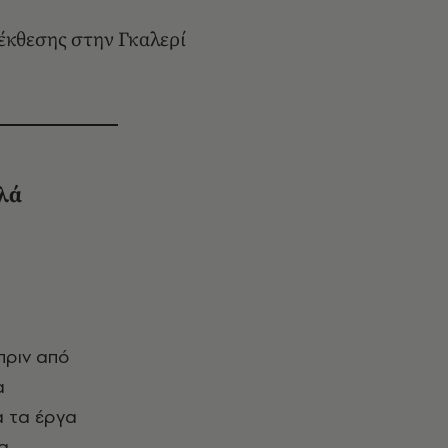
 έκθεσης στην Γκαλερί
λά
 πριν από
α
α τα έργα
α,