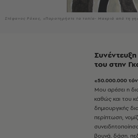
Στέφανος Ρόκος, «Παρατηρήστε τα τοπία- Μακριά από τη γη
Συνέντευξη
του στην Γ
«50.000.000 τ
Μου αρέσει η δι
καθώς και του κ
δημιουργικής δια
περίπτωση, νομί
συνειδητοποίησ
βουνά, δάση, πε