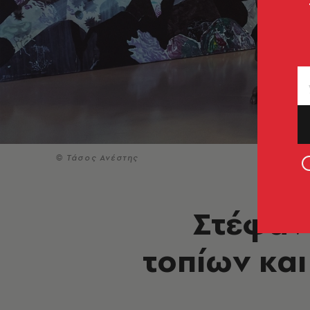
© Τάσος Ανέστης
Στέφανο
τοπίων και