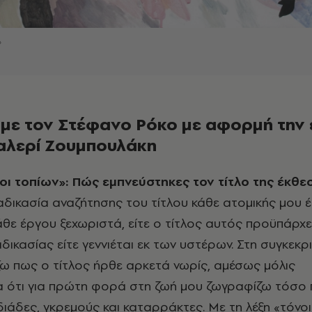
»
 με τον Στέφανο Ρόκο με αφορμή την
καλερί Ζουμπουλάκη
όνοι τοπίων»: Πώς εμπνεύστηκες τον τίτλο της έκθε
αδικασία αναζήτησης του τίτλου κάθε ατομικής μου έ
άθε έργου ξεχωριστά, είτε ο τίτλος αυτός προϋπάρχε
δικασίας είτε γεννιέται εκ των υστέρων. Στη συγκεκρ
ζω πως ο τίτλος ήρθε αρκετά νωρίς, αμέσως μόλις
α ότι για πρώτη φορά στη ζωή μου ζωγραφίζω τόσο
διάδες, γκρεμούς και καταρράκτες. Με τη λέξη «τόνοι