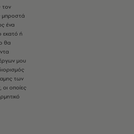
 τον
ος μπροστά
ως ένα
ο εκατό ή
ο θα
ήντα
 έργων μου
διορισμός
ναμης των
 οι οποίες
ορμητικό