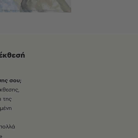
 έκθεσή
σης σου;
κθεσης,
ι της
ιμένη
 πολλά
»