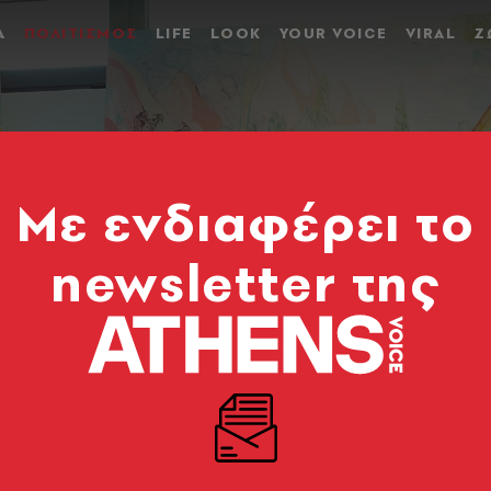
Α
ΠΟΛΙΤΙΣΜΟΣ
LIFE
LOOK
YOUR VOICE
VIRAL
Ζ
Mε ενδιαφέρει το
newsletter της