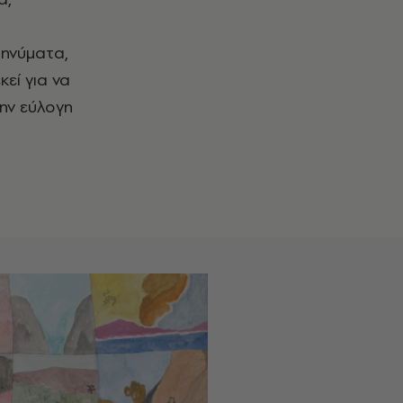
υ
μηνύματα,
εί για να
την εύλογη