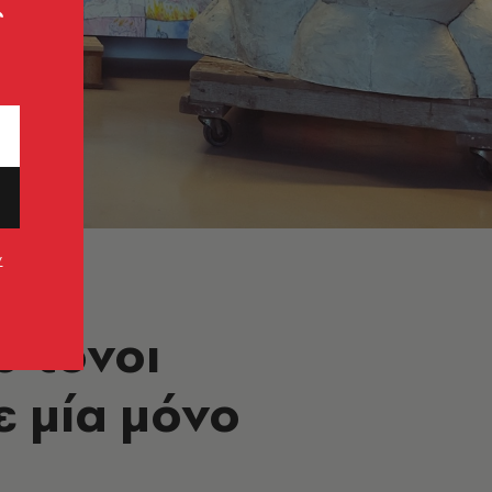
ς
ν
0 τόνοι
ε μία μόνο